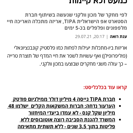
כמעט ולא קיימות
לפי מחקר של מכון וולקני שנעשה בשיתוף חברת
הסטארט אפ הישראלית TIPA, אריזה מתכלה האריכה חיי
מלפפונים ופלפלים בכ-5 ימים
ענת רואה
|
20:17, 29.07.21
אריזות ביו-מתכלות יעילות לפחות כמו פלסטיק קונבנציונאלי 
נפתח בכרטיסייה חדשה
נפתח בכרטיסייה חדשה
נפתח בכרטיסייה חדשה
נפתח בכרטיסייה חדשה
(פוליפרופילן) ואף עשויות לשפר את חיי המדף של תוצרת טרייה 
– כך עולה משני מחקרים שבוצעו במכון וולקני. 
קראו עוד בכלכליסט:
חברת TIPA גייסה 4 מיליון דולר ממילניום פודטק 
הערעור נדחה: חברות המשקאות הקלים  ישלמו 48 
מיליון שקל קנס - לא עמדו ביעדי המיחזור
המשרד להגנת הסביבה רוצה אוטובוסים ללא 
פליטות בתוך 3.5 שנים - ללא תשתית מתאימה