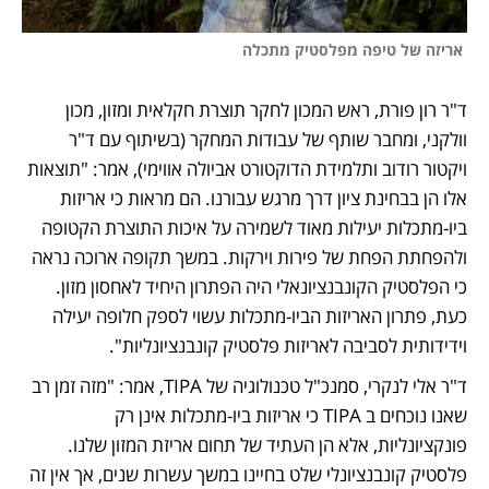
 אריזה של טיפה מפלסטיק מתכלה
ד"ר רון פורת, ראש המכון לחקר תוצרת חקלאית ומזון, מכון 
וולקני, ומחבר שותף של עבודות המחקר (בשיתוף עם ד"ר 
ויקטור רודוב ותלמידת הדוקטורט אביולה אווימי), אמר: "תוצאות 
אלו הן בבחינת ציון דרך מרגש עבורנו. הם מראות כי אריזות 
ביו-מתכלות יעילות מאוד לשמירה על איכות התוצרת הקטופה 
ולהפחתת הפחת של פירות וירקות. במשך תקופה ארוכה נראה 
כי הפלסטיק הקונבנציונאלי היה הפתרון היחיד לאחסון מזון. 
כעת, פתרון האריזות הביו-מתכלות עשוי לספק חלופה יעילה 
וידידותית לסביבה לאריזות פלסטיק קונבנציונליות".
ד"ר אלי לנקרי, סמנכ"ל טכנולוגיה של TIPA, אמר: "מזה זמן רב 
שאנו נוכחים ב TIPA כי אריזות ביו-מתכלות אינן רק 
פונקציונליות, אלא הן העתיד של תחום אריזת המזון שלנו. 
פלסטיק קונבנציונלי שלט בחיינו במשך עשרות שנים, אך אין זה 