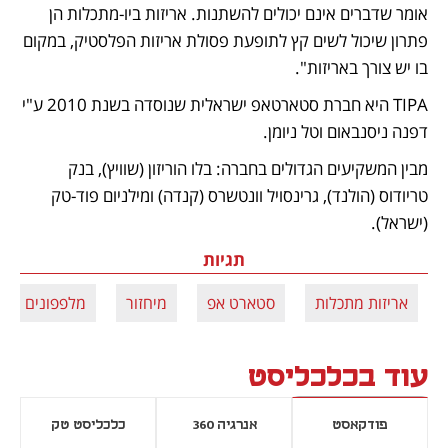
אומר שדברים אינם יכולים להשתנות. אריזות ביו-מתכלות הן 
פתרון שיכול לשים קץ לתופעת פסולת אריזות הפלסטיק, במקום 
בו יש צורך באריזות".
TIPA היא חברת סטארטאפ ישראלית שנוסדה בשנת 2010 ע"י 
דפנה ניסנבאום וטל ניומן.
מבין המשקיעים הגדולים בחברה: בלו הוריזון (שוויץ), בנק 
טריודוס (הולנד), גרינסויל וונטשרס (קנדה) ומילניום פוד-טק 
(ישראל). 
תגיות
אריזות מתכלות
סטארט אפ
מיחזור
מלפפונים
עוד בכלכליסט
פודקאסט
אנרגיה 360
כלכליסט טק