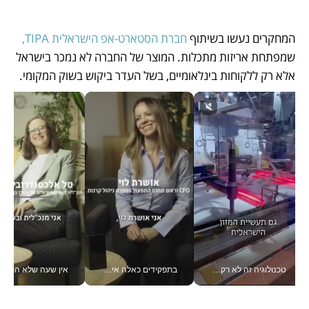
המחקרים נעשו בשיתוף 
חברת הסטארט-אפ הישראלית TIPA,
שמפתחת אריזות מתכלות. המוצר של החברה לא נמכר בישראל 
אלא רק ללקוחות בינלאומיים, בשל העדר ביקוש בשוק המקומי. 
טכנולוגיה זה לא רק בהייטק: גם תעשיית המזון הישראלית מאמצת כלי AI, אוטומציה וניתוח דאטה בזמן אמת
בתפקידים כאלה אי אפשר לחכות: אושרת לוי מניעה השקעות ענק מהטלפון_v
אין שעה שלא התעסקתי במשבר - טל אלכסנדרוביץ’ שגב מנהלת משברים