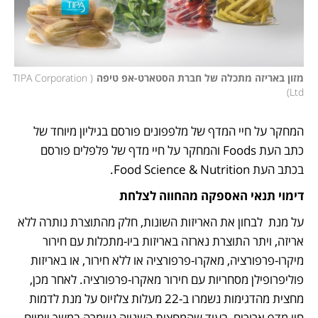
מזון באריזה מתכלה של חברת הסטארט-אפ טיפה
(
TIPA Corporation 
)
Ltd
המחקר על חיי המדף של מלפפונים פורסם בגיליון מיוחד של 
כתב העת Foods והמחקר על חיי מדף של פלפלים פורסם 
בכתב העת Food Science & Nutrition.
דימוי תנאי האספקה מהחווה לצלחת
על מנת  לבחון את האריזות השונות, חלק מהתוצרת נותרה ללא 
אריזה, ויתר התוצרת נארזה באריזות ביו-מתכלות עם חירור 
מיקרו-פרפורציה, מאקרו-פרפורציה או ללא חירור, או באריזות 
פוליפרופילן מסחריות עם חירור מאקרו-פרפורציה. לאחר מכן, 
מחצית מהדגימות נשמרו ב-22 מעלות צלזיוס על מנת לדמות 
חיי מדף ארוכים, בעוד שהמחצית השנייה נשמרה במשך יומיים 