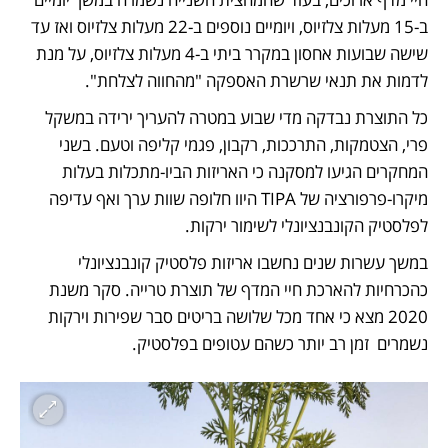
ב-15 מעלות צלזיוס, ויומיים נוספים ב-22 מעלות צלזיוס ואז עד 
שישה שבועות אחסון במקרר ביתי ב-4 מעלות צלזיוס, על מנת 
לדמות את תנאי שרשרת האספקה "מהחווה לצלחת". 
כל התוצרת נבדקה מדי שבוע במטרה להעריך ירידה במשקל 
פרי, הצטמקות, התרככות, רקבון, פגמי קליפה וטעם. בשני 
המחקרים הגיעו למסקנה כי האריזות הביו-מתכלות בעלות 
מיקרו-פרפורציה של TIPA היוו חלופה שוות ערך ואף עדיפה 
לפלסטיק הקונבנציונלי לשימור ירקות.
במשך עשרות שנים נחשבו אריזות פלסטיק קונבנציונלי 
כהכרחיות להארכת חיי המדף של תוצרת טרייה. סקר משנת 
2020 מצא כי אחד מכל שלושה בריטים סבר שפירות וירקות 
נשמרים  זמן רב יותר כשהם עטופים בפלסטיק. 