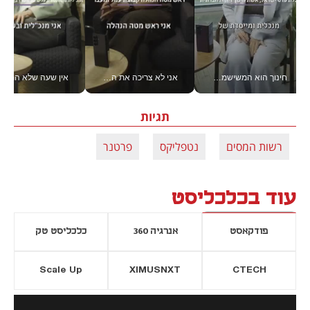
חינוך הוא המשישמה של החיים שלי - V
אני לא צריכה את המשרד: רונית שרעבי-חדד מנהלת ארגון של 30000 עובדים מכל מקום_v
אין שעה שלא התעסקתי במשבר - טל אלכסנדרוביץ’ שגב מנהלת משברים
תגיות
רשות המסים
נטפליקס
פרטנר
עוד בכלכליסט
פודקאסט
אנרגיה 360
כלכליסט טק
Scale Up
XIMUSNXT
CTECH
יסייה חדשה
נפתח בכרטיסייה חדשה