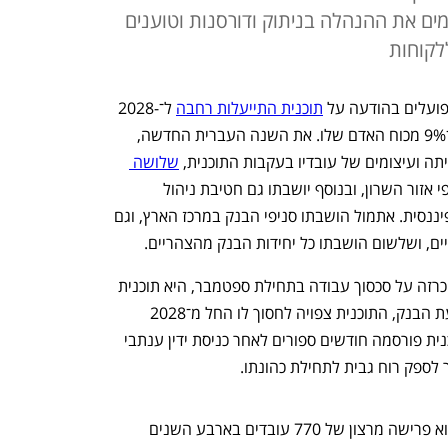
ים את ההנהלה בניתוק ודורסנות וטוענים
לקוחות
ועלים בהודעה על 
תוכנית התייעלות רחבה
 ל־2028-
2025, שבמסגרתה יקצץ 770 משרות - כ־9% מכוח האדם שלו. את השנה העברית החדשה, 
ה ועיצומים של עובדיו בעקבות התוכנית, 
שלושה 
. היום יושבתו כל סניפי אזור השרון, ובנוסף יושבתו גם חטיבת ניהול 
סיכונים, החטיבה המשפטית והחטיבה הפיננסית. אתמול הושבתו סניפי הבנק במרכז הארץ, וגם 
ים, ושלשום הושבתו כל יחידות הבנק מהצהריים.
ליבת המחלוקת, שהפכה לרשמית עם ההכרזה על סכסוך עבודה בתחילת ספטמבר, היא תוכנית 
ההתייעלות שהבנק כבר מיישם. לפי הודעת הבנק, התוכנית צפויה לחסוך לו החל מ־2028 
כ־300 מיליון שקל בשנה (לפני מס). התוכנית פורסמה חודשים ספורים לאחר כניסת ידין ענתבי 
 לספק רוח גבית לתחילת כהונתו.
בתוכנית שני מרכיבים מרכזיים: הראשון הוא פרישה מרצון של 770 עובדים בארבע השנים 