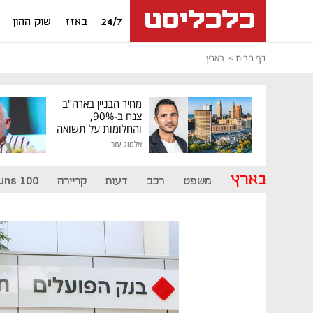
24/7
באזז
שוק ההון
דף הבית
בארץ
מחיר הבניין בארה"ב
צנח ב-90%,
והחלומות על תשואה
גבוהה התנפצו
אלמוג עזר
בארץ
משפט
רכב
דעות
קריירה
uns 100