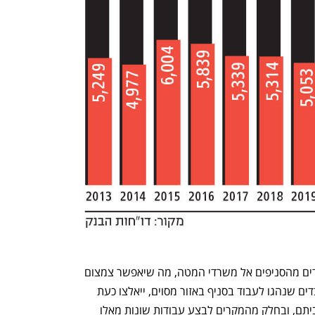
המרכיב השני הוא העברה של מאות עובדים מהסניפים אל משרדי המטה, מה שיאפשר צמצום 
של שטחי הסניפים. המשמעות היא שעובדים שנהגו לעבוד בסניף באזור מסוים, ייאלצו כעת 
לעבוד בסניף אחר, כנראה מרוחק יותר מביתם, ובחלק מהמקרים לבצע עבודות שונות מאלו 