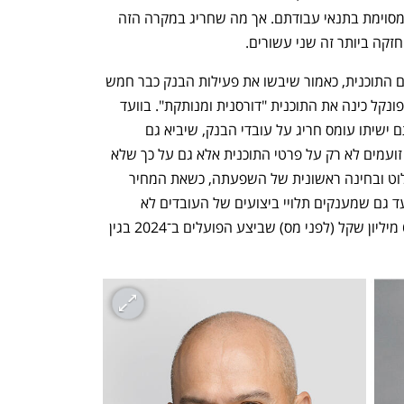
ענף במתח גבוה
מדברים כלכלה, עסקים ומה שב
להן, שכן פעמים רבות הן כרוכות בפגיעה מסוימת בתנאי עבודתם. אך מה שחריג במקרה הזה 
זקה ביותר זה שני עשורים. 
בוועד, שדורש לעצור באופן מיידי את יישום התוכנית, כאמור שיבשו את פעילות הבנק כבר חמש 
פעמים בחודש האחרון. יו"ר הוועד רוני גרפונקל כינה את התוכנית "דורסנית ומנותקת". בוועד 
טוענים שצמצום מספר העובדים והעברתם ישיתו עומס חריג על עובדי הבנק, שיביא גם 
לפגיעה באיכות השירות. אך ניכר שבוועד זועמים לא רק על פרטי התוכנית אלא גם על כך שלא 
שותפו בגיבושה, ושהיא מבוצעת ללא פיילוט ובחינה ראשונית של השפעתה, כשאת המחיר 
ישלמו העובדים. בשנה שעברה דרש הוועד גם שמענקים תלויי ביצועים של העובדים לא 
יושפעו מההפרשה החד־פעמית בסך 600 מיליון שקל (לפני מס) שביצע הפועלים ב־2024 בגין 