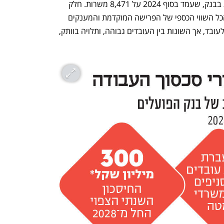
הקרובות, שתצמצם 9% ממספר המשרות בבנק, שעמד בסוף 2024 על 8,471 משרות. חלק 
מהעובדים יקבלו מענק פרישה, כשבסך הכל השווי הכספי של הפרישה המוקדמת והמענקים 
מגיע לסכום ממוצע של כ־780 אלף שקל לעובד, אך השונות בין העובדים גבוהה, ותלויה בוותק, 