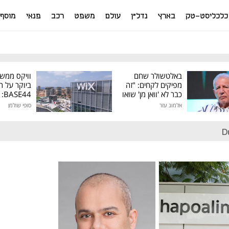
כלכליסט-טק
בארץ
נדל"ן
עולם
משפט
רכב
פנאי
מוסף
באלטשולר שחם
וויקס ממש
מפיקים לקחים: "זה
ביוקר על ר
כבר לא 'וואן מן' שואו
44
של גילעד"
אלמוג עזר
סופי שולמן
מיליון דולר
D