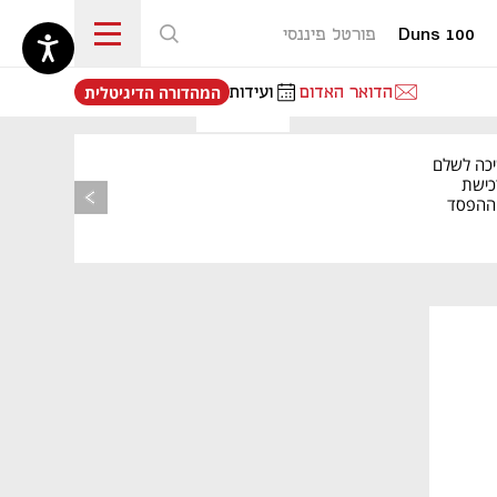
Duns 100
פורטל פיננסי
נפתח בכרטיסייה חדשה
הדואר האדום
ועידות
המהדורה הדיגיטלית
יכה לשלם
כישת
BASE: ההפסד
הרבעוני זינק ל-76