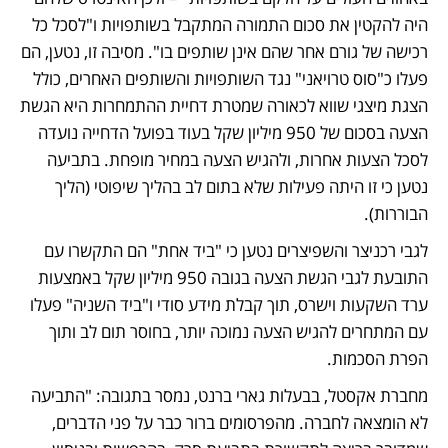
היה להקטין את סכום התמורה המתקבל בשותפויות ו"לסכל כל 
רכישה של גורם אחר שהם אינן שותפים בו". מסיבה זו, נטען, הם 
פעלו כ"סוס טרויאני" נגד השותפויות והשותפים האחרים, כולל 
הצגת מיצגי שווא לכאורה שמטרת דחיית ההתמחרות היא הגשת 
הצעה בסכום של 950 מיליון שקל בעוד בפועל הדחייה נועדה 
לסכל הצעות אחרות, ולהגיש הצעה במחיר מופחת. בתביעה 
נטען כי זו היתה פעילות שלא בתום לב בהליך שיפוטי (הליך 
הבוררות). 
לגבי רכניצר והשפיצרים נטען כי "ביד אחת" הם התקשרו עם 
התובעת לגבי הגשת הצעה בגובה 950 מיליון שקל באמצעות 
ערד השקעות וישרס, תוך קבלת מידע סודי ו"ביד השניה" פעלו 
עם המתחרים להגיש הצעה נמוכה יותר, בחוסר תום לב ותוך 
הפרת הסכמות. 
מחברת אקסטל, בבעלות גארי ברנט, נמסר בתגובה: "התביעה 
לא הומצאה לחברה. מהפרסומים ברור כבר על פני הדברים, 