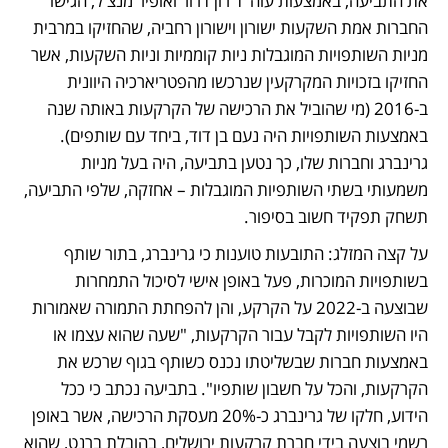
את התביעה, באמצעות עוה"ד רון דרור ואופיר מנצ'ל, הגישו 
החברות אמת השקעות ישורון וישורון רחביה, שהחזיקו במרבית 
מניות השותפויות המוגבלות ניות קוממיות וניות השקעות, אשר 
החזיקו בזכויות המקרקעין שנרכשו מהפטריארכיה היוונית 
ב-2016 (מי שהוביל את הרכישה של הקרקעות באותה שנה 
באמצעות השותפויות היה נעם בן דוד, ביחד עם שותפים). 
גרינברג וחברות שלו, כך נטען בתביעה, היה בעל מניות 
משמעותי בשתי השותפיות המוגבלות – אחזקה, שלפי התביעה, 
תשחק תפקיד חשוב בסיפור. 
על קצה המזלג: התובעות טוענות כי גרינברג, בתור שותף 
בשותפויות המוכרות, פעל באופן אישי לסיכול התמחרות 
שבוצעה ב-2022 על הקרקע, והן להפחתת התמורה שאמורות 
היו השותפויות לקבל עבור הקרקעות, "שעה שהוא עצמו או 
באמצעות חברות שבשליטתו נכנס כשותף בגוף שרכש את 
הקרקעות, והכל על חשבון שותפיו". בתביעה נכתב כי ככל 
הידוע, חלקו של גרינברג כ-20% מעסקת הרכישה, אשר באופן 
רשמי בוצעה בידי חברת קרקעות ירושלים, בהובלת ברנט, שהוא 