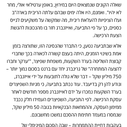
שאלה הקונים שנמצאים היום במירוץ, באופן ערטילאי אולי, מחר 
לא יהיו". ואמנם, היו אלה ימים שבהם עלתה הריבית בארה"ב 
ועלו הציפיות להעלאת ריבית, מה שמקשה על משקיעים לגייס 
כספים, כך על פי התביעה, ואייזנברג חזר בו מהנכונות להגשת 
הצעת הרכישה. 
אלא שבתביעה נטען, כי התברר שהנסיגה הזו, שתורצה בזמן 
אמת בשינוי הזמנים, היתה בעצם קשורה לכאורה בכך שחברי 
קבוצת השליטה בערד השקעות, משפחת שפיצר, "'ערקו' וחברו 
להצעה המתחרה" של גרינברג יחד עם ברנט בסכום נמוך יותר – 
750 מיליון שקל – דבר שלא גולה לתובעות על ידי אייזנברג, 
ונודע להן רק בדיעבד. עוד נכתב בתביעה, כי מניות השפיצרים 
בערד השקעות נמכרו על ידם לאייזנברג מספר חודשים לאחר 
עסקת הרכישה. לפי התביעה, השפיצרים העמידו חלק נכבד 
ממימון העסקה, וההמחאות הבנקאיות בגובה 50 מיליון שקל, 
שנמסרו במעמד חתימת ההסכם נמשכו מחשבונם. 
בעקבות דחיית ההתמחרות – שבה הסכום המינימלי של 