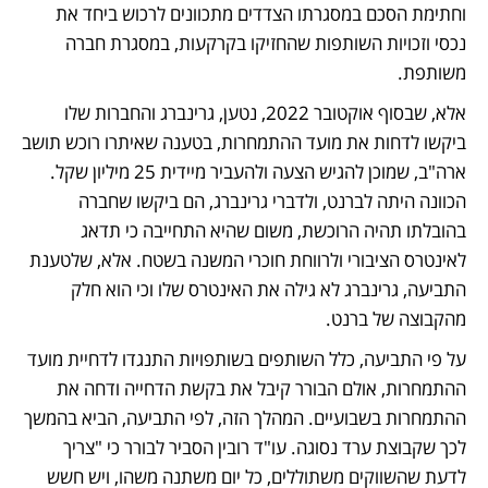
וחתימת הסכם במסגרתו הצדדים מתכוונים לרכוש ביחד את 
נכסי וזכויות השותפות שהחזיקו בקרקעות, במסגרת חברה 
משותפת. 
אלא, שבסוף אוקטובר 2022, נטען, גרינברג והחברות שלו 
ביקשו לדחות את מועד ההתמחרות, בטענה שאיתרו רוכש תושב 
ארה"ב, שמוכן להגיש הצעה ולהעביר מיידית 25 מיליון שקל. 
הכוונה היתה לברנט, ולדברי גרינברג, הם ביקשו שחברה 
בהובלתו תהיה הרוכשת, משום שהיא התחייבה כי תדאג 
לאינטרס הציבורי ולרווחת חוכרי המשנה בשטח. אלא, שלטענת 
התביעה, גרינברג לא גילה את האינטרס שלו וכי הוא חלק 
מהקבוצה של ברנט. 
על פי התביעה, כלל השותפים בשותפויות התנגדו לדחיית מועד 
ההתמחרות, אולם הבורר קיבל את בקשת הדחייה ודחה את 
ההתמחרות בשבועיים. המהלך הזה, לפי התביעה, הביא בהמשך 
לכך שקבוצת ערד נסוגה. עו"ד רובין הסביר לבורר כי "צריך 
לדעת שהשווקים משתוללים, כל יום משתנה משהו, ויש חשש 