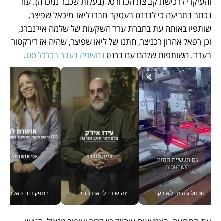
והעיקרי לרכישת קבוצת הכדורסל (בעלות שכבר נמכרה). עוד 
נכתב בתביעה כי לברנט בעסקה חברו ליאו ומיכאל שפיצר, 
שותפיו באותה עת בחברת ערד השקעות של שלמה אייזנברג, 
וכן רפאל אהרון רכניצר, חתנו של ליאו שפיצר, שהיה אז דירקטור 
בערד. השותפות שלהם עם ברנט 
נחשפה בעבר בכלכליסט
.  
טכנולוגיה זה לא רק בהייטק: גם תעשיית המזון הישראלית מאמצת כלי AI, אוטומציה וניתוח דאטה בזמן אמת
זה שינה לי את החיים: איך עידו איז'ק הופך את הסמארטפון לכלי צילום מקצועי_v
בתפקידים כאלה אי אפשר לח