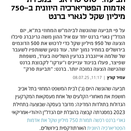
אדמות הפטריארכיה היוונית ב-750
מיליון שקל לגארי ברנט
על פי תביעה שהוגשה לביהמ"ש המחוזי בת"א, יזם
הנדל"ן גארי ברנט יחד עם איל ההון משה גרינברג סיכלו
הצעה של 950 מיליון שקל כדי לרכוש את 500 הדונמים
בירושלים במחיר נמוך יותר. עוד נטען ששותפיו לשעבר
של שלמה אייזנברג בגרעין השליטה בערד, משפחת
שפיצר, פעלו בניגוד עניינים ו"ערקו" לקבוצת ברנט
שהגישה הצעה נמוכה יותר. ברנט: "תביעת סרק"
עמיר קורץ
|
11:17, 08.07.25
תביעה שהוגשה היום (ג') לבית המשפט המחוזי בתל אביב 
נפתח בכרטיסייה חדשה
נפתח בכרטיסייה חדשה
חושפת את מאחורי הקלעים של אחת מעסקאות המקרקעין 
הגדולות בתולדות המדינה: מדובר בעסקה שבוצעה בתחילת 
2023 במסגרתה קבוצה בהובלת יזם הנדל"ן היהודי-אמריקאי 
גארי ברנט רכשה תמורת 750 מיליון שקל את אדמות 
הפטריארכיה היוונית
 האורתודקסית בירושלים. 