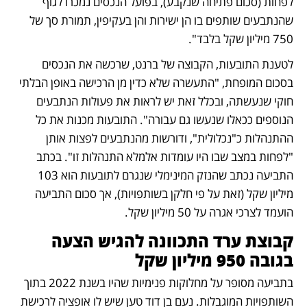
לפחות (סכום פתיחה שנקבע), בפועל הנכסים נמכרו לגוף 
שהנתבעים שותפים בו הן ישירות והן בעקיפין, תמורת סך של 
750 מיליון שקל בלבד". 
לטענת התובעות, הקבוצה של ברנט, שרכשה את הנכסים 
בסכום המופחת, "התעשרה שלא כדין מן הרכישה באופן הבלתי 
חוקי שנעשתה, ובכלל זאת יש לראות את פעולות הנתבעים 
הנוספים ככאלו שנעשו גם עבורה". התובעות מכנות את כל 
ההתנהלות כ"נכלולית", ודורשות מהנתבעים לפצות אותן 
"לפחות במצב שבו היו עומדות אלמלא התנהלות זו". בכתב 
התביעה נכתב שהנזק המינימלי שנגרם לתובעות הוא 103 
מיליון שקל (זאת על פי חלקן בשותפויות), אך סכום התביעה 
הועמד לצרכי אגרה על 50 מיליון שקל. 
קבוצת ערד התכוונה להגיש הצעה 
בגובה 950 מיליון שקל
בתביעה מסופר על מחלוקות פנימיות שהיו בשנת 2022 בתוך 
השותפויות המוגבלות. נעם בן דוד טען שיש לו אופציה לרכישת 