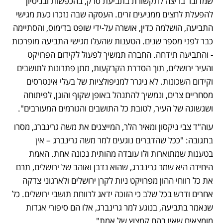
שמדובר בריצה לתקשורת בתביעת סרק, בהכפשות ובניסיון 
להפעלת לחצים ממניעים זרים. העסקה שבה נזכרו כעת מגישי 
התביעה, הושלמה כדין, אושרה על-ידי שופט בדימוס, והסתיימה 
כבר לפני מספר שנים. הטענות שהעלו מגישי התביעה מופרכות 
- והתביעה תידחה. החברה תמשיך לפעול לקידום הפרויקט 
והעיר ירושלים, תוך הסדרת הקרקעות, מתן פתרונות לתושבים 
וקידום השכונות. לא ניגרר למניפולציות של בעלי אינטרסים 
מסחריים צרים, ונמשיך להתנהל באופן שקוף והוגן, לפיתוחה 
ושגשוגה של העיר, לטובת כל התושבים והגורמים המעורבים".
עוה"ד צבי ניקסון ומאיר הלר, המייצגים את משה גרינברג, מסרו 
בתגובה: "ככל שהדברים נוגעים למר משה גרינברג – אין 
בטענות שמתוארות ולו עובדה מהותית נכונה אחת. האמת 
היחידה היא שמר גרינברג, שהוא נדבן ואוהב של ירושלים, תרם 
את כל רווחי ההון מפרויקט ניות לקרן ירושלים ולארגוני צדקה 
אחרים ודרש בכל שלב כי הזוכה ידאג לרווחת תושבי ירושלים. כל 
שנאמר בתביעה, בנוגע למר גרינברג, אלו הם סיפורי אגדות 
מומצאים שאין בהם קמצוץ של אמת". 