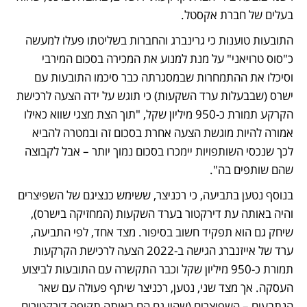
בעלים של חברת אקסטל. 
התובעות טוענות כי גרינברג והחברות בשליטתו פעלו למעשה 
כ"סוס טרויאני" על מנת למנוע את המכירה בסכום המירבי 
וסיכלו את ההתמחרות שבמסגרתה כבר סיכמו התובעות עם 
ישרס (שבבעלות ערד השקעות) כי תוגש על ידה הצעה לרכישת 
הקרקע תמורת כ-950 מיליון שקל, "תוך הצת מצגי שווא כאילו 
אמורה להיות מוגשת הצעה אחרת בסכום זה ובמטרה להביא 
לכך שנכסי השותפויות יימכרו בסכום נמוך יותר – אבל לקבוצה 
שהם שותפים בה". 
בנוסף נטען בתביעה, כי רכניצר, ששימש כנציגם של השפיצרים 
והיה באותה עת דירקטור בערד השקעות (המחזיקה בישרס), 
שיחק גם הוא תפקיד חשוב בסיפור. מצד אחד, לפי התביעה, 
ערד של אייזנברג הגישה ב-2022 הצעה לרכישת הקרקעות 
תמורת כ-950 מיליון שקל וכבר התקשרה עם התובעות לביצוע 
העסקה. אך מצד שני, נטען, רכניצר שיתף פעולה עם שאר 
הנתבעים – השפיצרים (שהיו גם הם באותה תקופה דירקטורים 