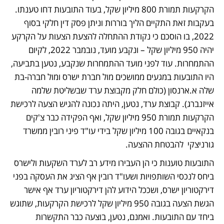
הקרקעות תמורת 800 מיליון שקל, בעוד התובעות דחו טענתו. 
בעקבות זאת התקיים הליך בוררות וניתן פסק דין חלקי בסוף 
2022, בו הוסכם כי נקודת ההתחלה להצעת הצעות על הקרקע 
יהיה 950 מיליון שקל – ונקבע מועד, נובמבר 2022, לקיום 
ההתמחרות. עוד לפני מועד ההתמחרות שנקבע, נטען בתביעה, 
היו התובעות במגעים ממושכים מול חברת ישרס ומול חברה-בת 
שלה א.ארנסון (כולם חלק מקבוצת ערד שבשליטת שלמה 
אייזנברג). קבוצת ערד, נטען, היתה נכונה להגיש הצעה לרכישת 
הקרקעות תמורת 950 מיליון שקל, ואף הפקידה כבר צ'קים 
בנקאיים בגובה 100 מיליון שקל בידי עו"ד פיני רובין ממשרד 
גורניצקי  להבטחת ההצעה. 
התובעות טוענות כי הן העבירו מידע רב לערד השקעות ולישרס 
ביחס לנכסי השותפויות ושעו"ד רובין אף הציג את העסקה בפני 
דירקטוריון ישרס, ושככל הידוע להן דירקטוריון ערד אף אישר 
הגשת הצעה בגובה 950 מיליון שקל לרכישת הקרקעות, שתוגש 
ביחד עם התובעות. ואמנם, נטען, בוצעה כבר התקשרות 