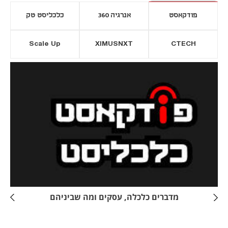
פודקאסט
אנרגיה 360
כלכליסט טק
Scale Up
XIMUSNXT
CTECH
יסייה חדשה
נפתח בכרטיסייה חדשה
מדברים כלכלה, עסקים ומה שביניהם