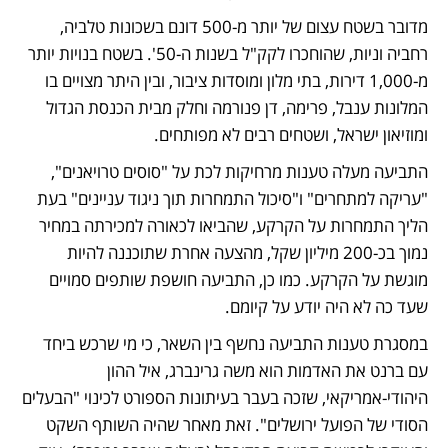
מדובר בשטח עצום של יותר מ-500 דונם בשכונות טלביה, 
רחביה וניות, שהוחכרו לקק"ל בשנות ה-50'. בשטח בנויות יותר 
מ-1,000 דירות, בתי מלון ומוסדות ציבור, ובין היתר מצויים בו 
המלונות ענבל, פרימה, דן פנורמה וחלק מבית הכנסת הגדול 
ומוזיאון ישראל, ושטחים רבים לא מפותחים. 
התביעה מעלה טענות מרחיקות לכת על "סוסים טרויאנים", 
"עריקה למתחרים" ו"סיכול התמחרות תוך ניגוד עניינים" בעת 
הליך התמחרות על הקרקע, שהביאו לכאורה למכירתה במחיר 
נמוך בכ-200 מיליון שקל, מהצעה אחרת שתוכננה להיות 
מוגשת על הקרקע. כמו כן, התביעה חושפת שותפים סמויים 
שעד כה לא היה יודע על קיומם. 
במסגרת טענות התביעה נחשף בין השאר, כי מי שרכש ביחד 
עם ברנט את האדמות הוא משה גרינברג, איל ההון 
היהודי-אמריקאי, שזכה בעבר בעיתונות הספורט לכינוי "הבעלים 
הסודי של הפועל ירושלים". זאת מאחר שהיה השותף השקט 