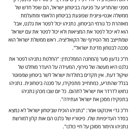
מפני שהתריע על פגיעה בביטחון ישראל, הם שפל חדש של 
ממשלה אנטי-ציונית שפוגעת בביטחון הלאומי ומתעלמת 
מאזהרת כל גורמי הביטחון. נתניהו יכול לפטר את גלנט, אבל 
הוא לא יכול לפטר את המציאות ולא יכול לפטר את עם ישראל 
שמתייצב מול הטירוף של הקואליציה. ראש ממשלת ישראל הוא 
סכנה לבטחון מדינת ישראל". 
ח"כ גדעון סער (המחנה הממלכתי): "החלטת נתניהו לפטר את 
גלנט היא מעשה של טירוף, המעידה על היעדר מוחלט של 
שיקול דעת. אין תקדים בתולדות ישראל לשר ביטחון שמפוטר 
בגלל שהתריע, כמתחייב מתפקידו, על סכנה ביטחונית. נתניהו 
נחוש לדרדר את ישראל לתהום. כל יום שבו מכהן נתניהו 
בתפקידו מסכן את ישראל ועתידה".
ח"כ גדי אינזקוט אמר: "נתניהו הוכיח שביטחון ישראל לא נמצא 
בסדר העדיפויות שלו. פיטוריו של גלנט הם אות קלון למורשת 
נתניהו והימור מסוכן על חיי כולנו".