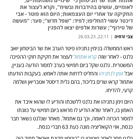
אתמול אמר שר הביטחון כי "שינויים משמעותיים,
לאומיים, עושים בהידברות ובשיח", וקרא לעצור את
החקיקה עד אחרי יום העצמאות; היום הוא פוטר - אבי
דיכטר עשוי להחליפו; לפיד: "שפל חדש"; סער: "מעשה
של טירוף"; עשרות אלפים יצאו להפגין
צבי זרחיה
|
22:11, 26.03.23
ראש הממשלה בנימין נתניהו פיטר הערב את שר הביטחון יואב 
נפתח בכרטיסייה חדשה
נפתח בכרטיסייה חדשה
נפתח בכרטיסייה חדשה
גלנט - לאחר שזה 
קרא אתמול
 לעצור את חקיקת חוקי ההפיכה 
המשטרית. גלנט שקל ביום חמישי בערב למסור הודעה בעניין, 
אבל 
זומן לנתניהו
 והחליט לדחות אותה לאמש. בעקבות הודעתו 
אתמול קראו שרים בליכוד, בהם גלית דיסטל אטבריאן ושלמה 
קרעי, להדיחו.
היום זימן נתניהו את גלנט ללשכתו והודיע לו שהוא איבד את 
האמון בו, לאחר שלא הודיע לו מראש ביום חמישי על כוונתו 
למסור הכרזה לאומה, וכך גם אתמול. מאחר שגלנט נשאר חבר 
כנסת, אזי הקואליציה מונה כעת 63 חברי כנסת.
גלנט מסר לאחר פיטוריו כי "ביטחון מדינת ישראל תמיד היה 