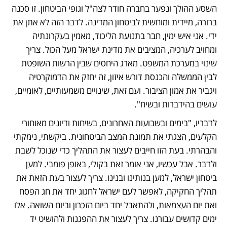
השסע ההולך ונפער בחברה חודר לצה"ל וגופי הביטחון. זו סכנה 
ברורה, מיידית ומוחשית לביטחון המדינה. לדבר הזה לא אתן את 
ידי. אני איש ימין, חבר בתנועת הליכוד, מאמין בעקרונתיה 
ומחויב לערכיה, המציבים את מדינת ישראל מעל הכול. צריך 
שינוי במערכת המשפט. מארג היחסים שבין הרשות השופטת 
לבין הממשלה והכנסת דורש איזון, זה יחזק את הדמוקרטיה 
ויגביר את אמון הציבור. ועם זאת, שינויים משמעותיים, לאומיים, 
עושים בהידברות ובשיח".
לדבריו, "בימים ובשבועות האחרונים, בשיחות ודיונים מאוחורי 
הקלעים, הצגתי את תמונת המצב הביטחונית. ביקשתי, נימקתי 
והבהרתי. בעת הזו חייבים לעצור את התהליך כדי שנוכל לשבת 
ולדבר. אבל עכשיו, אני אומר זאת בקולי, באופן פומבי. למען 
ביטחון ישראל, למען בנותינו ובנינו. צריך לעצור בעת הזאת את 
תהליך החקיקה, לאפשר לעם ישראל לחגוג יחד את חג הפסח 
ואת יום העצמאות, ולהתאבל יחד ביום הזכרון וביום השואה. אלו 
ימים קדושים עבורנו. צריך לעצור את ההפגנות ולהושיט יד 