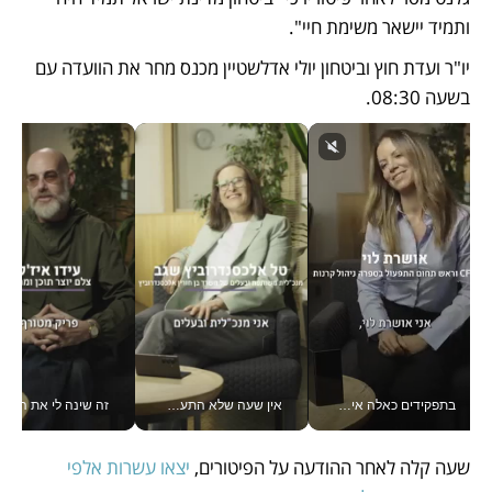
ותמיד יישאר משימת חיי". 
יו"ר ועדת חוץ וביטחון יולי אדלשטיין מכנס מחר את הוועדה עם 
בשעה 08:30.
בתפקידים כאלה אי אפשר לחכות: אושרת לוי מניעה השקעות ענק מהטלפון_v
אין שעה שלא התעסקתי במשבר - טל אלכסנדרוביץ’ שגב מנהלת משברים תקשורתיים מכל מקום עם ה- Galaxy Z Fold8 Ultra שלה_v
זה שינה לי את החיים: 
שעה קלה לאחר ההודעה על הפיטורים,
 יצאו עשרות אלפי 