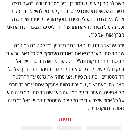
השר לביטחון לאומי איתמר בן גביר מסר בתגובה: "העם רוצה 
רפורמה עכשיו! מי שנכנע לסרבנות, לא יכול להישאר בתפקידו 
ולו לרגע. גלנט נכנע ללחצים ובנוסף הוביל מדיניות של הכלה 
וכניעה מול הטרור. ראש הממשלה החליט על הצעד הנדרש ואני 
מברך אותו על כך". 
יו"ר ישראל ביתנו, ח"כ אביגדור ליברמן: "דיקטטורה במיטבה. 
שר הביטחון העז לבטא את דאגתם העמוקה של כל ראשי זרועות 
הביטחון מהתפרקות צה"ל ומפגיעה אנושה בביטחון ישראל. 
במקום להקשיב לו ולכנס את הקבינט, נתניהו בחר בדרך של כל 
הדיקטטורים - סתימת פיות. אני מחזק את גלנט על ההחלטה 
האמיצה והאחראית, שחייבת להוות אזעקת אמת עבור כל חברי 
הקואליציה. האחריות על הפגיעה האנושה בביטחון המדינה היא 
על כל אחד שיצביע בעד החקיקה שמחסלת את ישראל כמדינה 
נאורה ודמוקרטית". 
תגיות