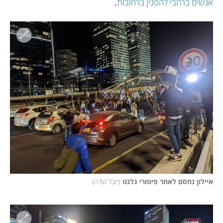
אנשים ברחבי להפגין ברחובות
.
איילון נחסם לאחר פיטורי גלנט
(
יובל שדה
)