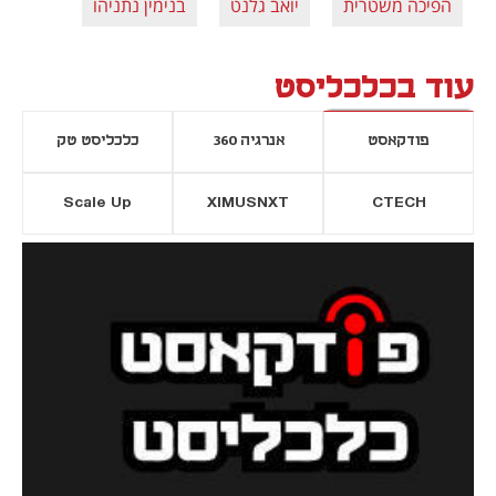
הפיכה משטרית
יואב גלנט
בנימין נתניהו
עוד בכלכליסט
פודקאסט
אנרגיה 360
כלכליסט טק
Scale Up
XIMUSNXT
CTECH
יסייה חדשה
נפתח בכרטיסייה חדשה