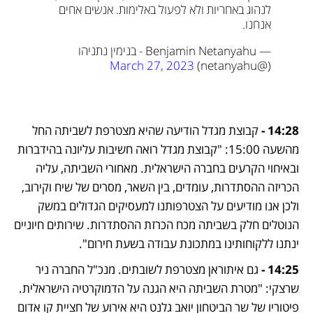
לנהוג באחריות ולא לפעול באלימות. אנשים אחים 
אנחנו.
— Benjamin Netanyahu - בנימין נתניהו 
March 27, 2023
(@netanyahu) 
14:28 -
 קבוצת מגדל הודיעה שהיא מצטרפת לשביתה החל 
מהשעה 15:00: "קבוצת מגדל רואה חשיבות עליונה בהידברות 
ובאיחוי הקרעים בחברה הישראלית. מאחורי השביתה, עליה 
הכריזה ההסתדרות, עומדים, בין השאר, מסרים של שיח וקירוב, 
ולכן אנו מודיעים על הצטרפותנו למעסיקים הגדולים במשק 
הנוטלים חלק בשביתה מכח הכרזת ההסתדרות. שירותים חיוניים 
ינתנו ללקוחותינו במתכונת עבודה בשעת חירום".
14:25 - 
גם איתוראן מצטרפת לשובתים. מנכ"ל החברה ניר 
שרצקי: "מטרת השביתה היא הגנה על הדמוקרטיה הישראלית. 
פיטוריו של שר הביטחון יואב גלנט היא אירוע של חציית קו אדום 