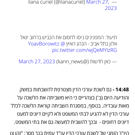
March 27, 
— ilana curiel (@ilanacuriel) 
2023
תיעוד: המפגינים ניסו לחסום את הכביש ברחוב יגאל 
אלון בתל אביב - הנהג האיץ 
@YoavBorowitz
pic.twitter.com/wjQeMYIzRG
— כאן חדשות (@kann_news) 
March 27, 2023
14:48 -
 גם לשכת עורכי הדין מצטרפת להשבתות במשק 
והודיעה היום (ב') בצהריים כי היא משביתה את הלשכה על 
מאות עובדיה. בנוסף, במסגרת השביתה קוראת הלשכה לכלל 
עורכי הדין לא להגיע לבתי המשפט ולא לקיים דיונים למעט 
דיונים דחופים -  ובכך להשבית למעשה גם את בתי המשפט.
היו"ר הזמני של לשכת עורכי הדין עו"ד עמית בכר מסר: "זהו צו 