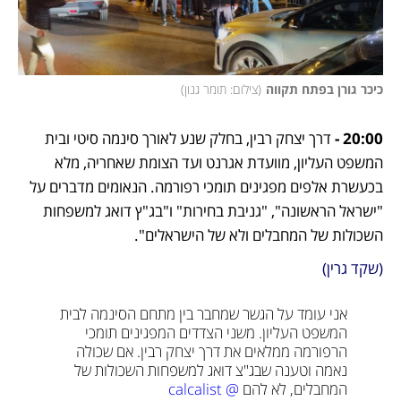
כיכר גורן בפתח תקווה
(
צילום: תומר גנון
)
20:00 - 
דרך יצחק רבין, בחלק שנע לאורך סינמה סיטי ובית 
המשפט העליון, מוועדת אגרנט ועד הצומת שאחריה, מלא 
בכעשרת אלפים מפגינים תומכי רפורמה. הנאומים מדברים על 
"ישראל הראשונה", "גניבת בחירות" ו"בג"ץ דואג למשפחות 
השכולות של המחבלים ולא של הישראלים".
(שקד גרין)
אני עומד על הגשר שמחבר בין מתחם הסינמה לבית 
המשפט העליון. משני הצדדים המפגינים תומכי 
הרפורמה ממלאים את דרך יצחק רבין. אם שכולה 
נאמה וטענה שבג"צ דואג למשפחות השכולות של 
המחבלים, לא להם 
@calcalist