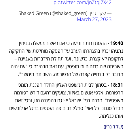
pic.twitter.com/jnZtqj7X42
— שקד גרין Shaked Green (@shaked_green) 
March 27, 2023
19:40 - 
ההסתדרות הודיעה כי אם ראש הממשלה בנימין 
נתניהו יכריז בהצהרתו הערב על הפסקה מוחלטת של החקיקה 
לתקופה לא קצרה, כלשונה, ועל תחילת הידברות בעניינה – 
השביתה שהוכרזה היום תופסק. עם זאת הבהירה כי "אם יהיה 
מדובר רק בדחייה קצרה של הרפורמה, השביתה תימשך".
18:31 - 
בסמוך לבית המשפט העליון החלה הפגנת תומכי 
הרפורמה. אלפי אנשים באיזור, צועקים "העם דורש רפורמה 
משפטית". הרבה דגלי ישראל יש גם בהפגנה הזו, ובכל זאת 
הבדל סגנוני קל ואולי סמלי: רבים פה נעטפים בדגל או לובשים 
אותו כגלימה.
(שקד גרין)