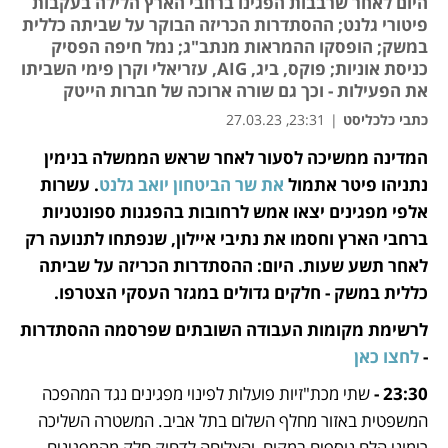
היום לאחר שרבבות הפגינו ברחבי הארץ הלילה בעקבות
פיטורי גלנט; ההסתדרות הכריזה הבוקר על שביתה כללית
במשק; הופסקו ההמראות מנתב"ג; נמל חיפה הפסיק
כניסת אוניות; פוקס, ביג, AIG, עזריאלי וקרן פימי השביתו
את הפעילות - וכך גם שורה ארוכה של חברות הייטק
כתבי כלכליסט
|
23:31, 27.03.23
המדינה ממשיכה לסעור לאחר שראש הממשלה בנימין 
נפתח בכרטיסייה חדשה
נפתח בכרטיסייה חדשה
נפתח בכרטיסייה חדשה
נפתח בכרטיסייה חדשה
נפתח בכרטיסייה חדשה
נתניהו פיטר אתמול
 את שר הביטחון יואב גלנט
. עשרות 
אלפי מפגינים יצאו אמש לרחובות בהפגנות ספונטניות 
ברחבי הארץ וחסמו את נתיבי איילון, שנפתחו לתנועה רק 
לאחר תשע שעות. היום: ההסתדרות הכריזה על שביתה 
כללית במשק - חלקים גדולים במגזר העסקי הצטרפו.
לרשימת מקומות העבודה השובתים שפרסמה ההסתדרות 
- 
לחצו כאן
23:30 - 
שתי מכת"זיות פועלות לפינוי מפגינים נגד המהפכה 
המשפטית באזור מחלף השלום בתל אביב. המשטרה השליכה 
רימוני הלם נוספים במקום, והצליחה לדחוק חלק מהמפגינים 