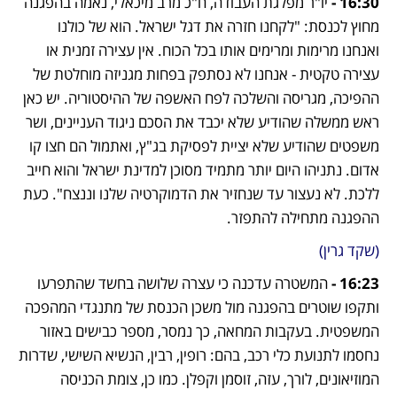
16:30 - 
יו"ר מפלגת העבודה, ח"כ מרב מיכאלי, נאמה בהפגנה 
מחוץ לכנסת: "לקחנו חזרה את דגל ישראל. הוא של כולנו 
ואנחנו מרימות ומרימים אותו בכל הכוח. אין עצירה זמנית או 
עצירה טקטית - אנחנו לא נסתפק בפחות מגניזה מוחלטת של 
ההפיכה, מגריסה והשלכה לפח האשפה של ההיסטוריה. יש כאן 
ראש ממשלה שהודיע שלא יכבד את הסכם ניגוד העניינים, ושר 
משפטים שהודיע שלא יציית לפסיקת בג"ץ, ואתמול הם חצו קו 
אדום. נתניהו היום יותר מתמיד מסוכן למדינת ישראל והוא חייב 
ללכת. לא נעצור עד שנחזיר את הדמוקרטיה שלנו וננצח". כעת 
ההפגנה מתחילה להתפזר.
(שקד גרין)
16:23 -
 המשטרה עדכנה כי עצרה שלושה בחשד שהתפרעו 
ותקפו שוטרים בהפגנה מול משכן הכנסת של מתנגדי המהפכה 
המשפטית. בעקבות המחאה, כך נמסר, מספר כבישים באזור 
נחסמו לתנועת כלי רכב, בהם: רופין, רבין, הנשיא השישי, שדרות 
המוזיאונים, לורך, עזה, זוסמן וקפלן. כמו כן, צומת הכניסה 