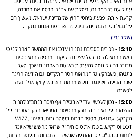
אתה האיום הקיומי על מדינת ישראל. אתה חי בניגוד עניינים 
עמוק עם כל המדינה. ריסקת את צה"ל, הרסת את החברה, 
קרעת אותה. פגעת ביחסי החוץ של מדינת ישראל. מעשיך הם 
על גבול בגידה במדינה. ביבי, מה שהרסת אנחנו נתקן".
(שקד גרין)
15:10 - 
בכירים בסביבת נתניהו עדכנו את הממשל האמריקני כי 
ראש הממשלה יכריז על עצירת חקיקת המהפכה המשפטית. 
מדובר בחיזוק נוסף להערכות בשעות האחרונות שכך יפעל 
נתניהו, כשברקע גל המחאות חסר התקדים וגם הודעה חריגה 
שבה הביעה וושינגטון חשש מהמתרחש בארץ וקראו להגעה 
לפשרה.
15:00 -
 נכון לעכשיו עוד לא בוטלה אף טיסה בנתב"ג למרות 
ההצהרה על השביתה. חלק מהטיסות המריאו, חלק מעוכבות על 
הקרקע. עם זאת, מספר חברות תעופה זרות, ביניהן WIZZ, 
LOT וטורקיש, ביטלו את טיסותיהן לישראל מחשש שלא יוכלו 
לנחות בנתב"ג. לפי ההודעה שנשלחה לחברות התעופה הזרות, 