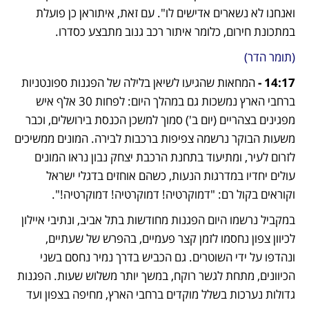
ואנחנו לא נשארים אדישים לו". עם זאת, איתוראן כן פועלת 
במתכונת חירום, כלומר איתור רכב גנוב מתבצע כסדרו.
(תומר הדר)
14:17 - 
המחאות שהגיעו לשיאן בלילה של הפגנות ספונטניות 
ברחבי הארץ נמשכות גם במהלך היום: לפחות 30 אלף איש 
מפגינים בצהריים (יום ב') סמוך למשכן הכנסת בירושלים, וכבר 
משעות הבוקר נרשמה צפיפות ברכבות לבירה. המונים ממשיכים 
לזרום לעיר, ומתיעוד בתחנת הרכבת יצחק נבון נראו המונים 
עולים יחדיו במדרגות הנעות, כשהם אוחזים בדגלי ישראל 
וקוראים בקול רם: "דמוקרטיה! דמוקרטיה! דמוקרטיה!".
במקביל נרשמו היום הפגנות מחודשות בתל אביב, ונתיבי איילון 
לכיוון צפון נחסמו לזמן קצר פעמיים, בהפרש של שעתיים, 
ונהדפו על ידי השוטרים. גם הכביש בדרך נמיר נחסם בשני 
הכיוונים, מתחת לגשר רוקח, במשך יותר משלוש שעות. הפגנות 
גדולות נערכות בשלל מוקדים ברחבי הארץ, מחיפה בצפון ועד 