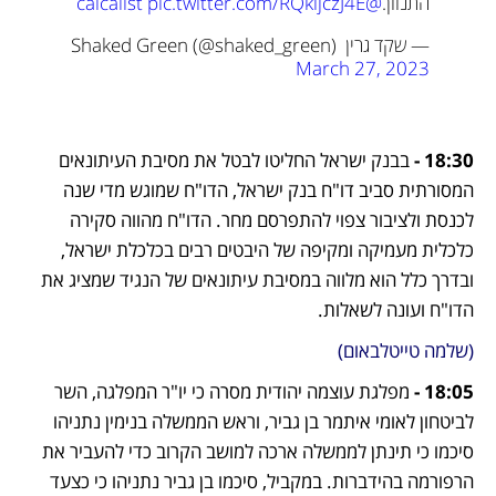
התנוון.
@calcalist
pic.twitter.com/RQkljczJ4E
— שקד גרין Shaked Green (@shaked_green) 
March 27, 2023
18:30 - 
בבנק ישראל החליטו לבטל את מסיבת העיתונאים 
המסורתית סביב דו"ח בנק ישראל, הדו"ח שמוגש מדי שנה 
לכנסת ולציבור צפוי להתפרסם מחר. הדו"ח מהווה סקירה 
כלכלית מעמיקה ומקיפה של היבטים רבים בכלכלת ישראל, 
ובדרך כלל הוא מלווה במסיבת עיתונאים של הנגיד שמציג את 
הדו"ח ועונה לשאלות.
(שלמה טייטלבאום)
18:05 - 
מפלגת עוצמה יהודית מסרה כי יו"ר המפלגה, השר 
לביטחון לאומי איתמר בן גביר, וראש הממשלה בנימין נתניהו 
סיכמו כי תינתן לממשלה ארכה למושב הקרוב כדי להעביר את 
הרפורמה בהידברות. במקביל, סיכמו בן גביר נתניהו כי כצעד 