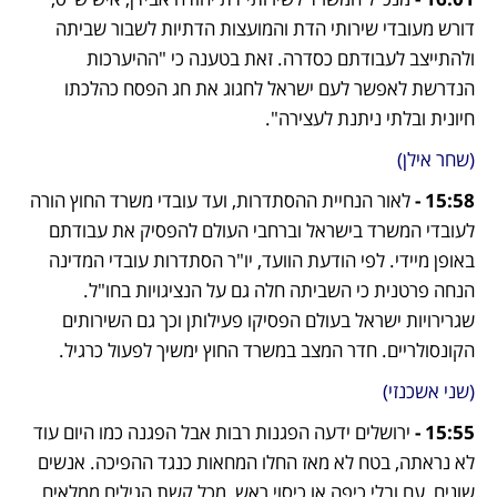
דורש מעובדי שירותי הדת והמועצות הדתיות לשבור שביתה 
ולהתייצב לעבודתם כסדרה. זאת בטענה כי "ההיערכות 
הנדרשת לאפשר לעם ישראל לחגוג את חג הפסח כהלכתו 
חיונית ובלתי ניתנת לעצירה". 
(שחר אילן)
15:58 - 
לאור הנחיית ההסתדרות, ועד עובדי משרד החוץ הורה 
לעובדי המשרד בישראל וברחבי העולם להפסיק את עבודתם 
באופן מיידי. לפי הודעת הוועד, יו"ר הסתדרות עובדי המדינה 
הנחה פרטנית כי השביתה חלה גם על הנציגויות בחו"ל. 
שגרירויות ישראל בעולם הפסיקו פעילותן וכך גם השירותים 
הקונסולריים. חדר המצב במשרד החוץ ימשיך לפעול כרגיל.
(שני אשכנזי)
15:55 - 
ירושלים ידעה הפגנות רבות אבל הפגנה כמו היום עוד 
לא נראתה, בטח לא מאז החלו המחאות כנגד ההפיכה. אנשים 
שונים, עם ובלי כיפה או כיסוי ראש, מכל קשת הגילים ממלאים 