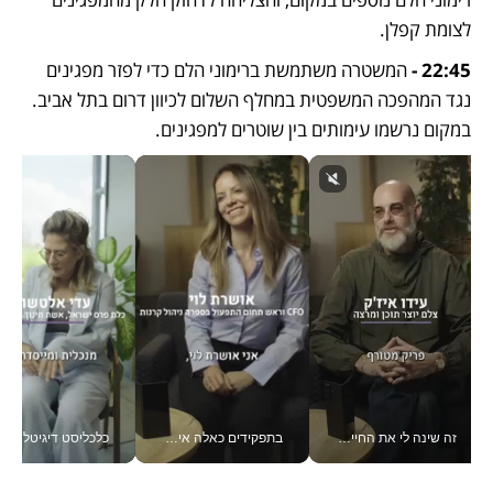
לצומת קפלן.
22:45 - 
המשטרה משתמשת ברימוני הלם כדי לפזר מפגינים 
נגד המהפכה המשפטית במחלף השלום לכיוון דרום בתל אביב. 
במקום נרשמו עימותים בין שוטרים למפגינים.
בתפקידים כאלה אי אפשר לחכות: אושרת לוי מניעה השקעות ענק מהטלפון_v
כלכליסט דיגיטל "חינוך הוא המשימה של החיים שלי"_v
אין שעה שלא התעסקתי במשבר - טל אלכסנדרוביץ’ שגב מנהלת משברים