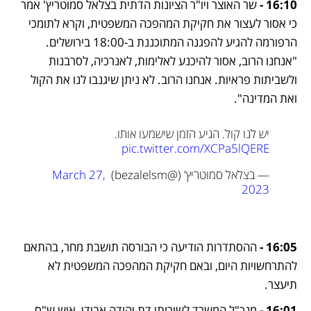
16:10 - 
שר האוצר ויו"ר הציונות הדתית בצלאל סמוטריץ' אמר 
כי אסור לעצור את חקיקת המהפכה המשפטית, וקרא לתומכי 
הרפורמה להגיע להפגנה המתוכננת ב-18:00 בירושלים. 
"אנחנו הרוב, אסור להיכנע לאלימות, לאנרכיה, לסרבנות 
ולשביתות פראיות. אנחנו הרוב. לא ניתן שיגנבו לנו את הקול 
ואת המדינה".
יש לנו קול. הגיע הזמן שישמעו אותו. 
pic.twitter.com/XCPa5lQERE
— בצלאל סמוטריץ' (@bezalelsm) 
March 27, 
2023
16:05 - 
ההסתדרות הודיעה כי הבורסה תושבת מחר, בהתאם 
להתרחשויות היום, ובאם חקיקת המהפכה המשפטית לא 
תיעצר.
16:01 - 
מנכ"ל המשרד לשירותי דת יהודה אבידן, איש ש"ס, 