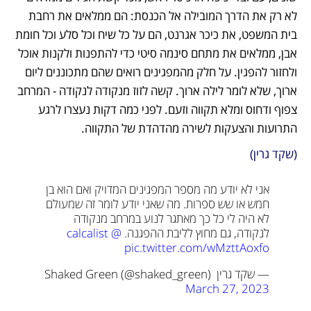
לא רק את הדרך המובילה אל הכנסת: הם ממלאים את רחבת 
בית המשפט, את כיכר אגרנט, הם על כל שיח וכל סלע וכל חומת 
אבן, ממלאים את מתחם סינמה סיטי כדי להתפנות ולקנות אוכל 
ולחזור להפגין. על חלק מהמפגינים רואים שהם מתכוננים ליום 
ארוך, שלא לומר לילה ארוך. קשה לזוז מנקודה לנקודה - המרחב 
צפוף ודחוס ומלא תקווה וזעם. לפני כמה דקות נעצרו לרגע 
התרועות והצעקות לשירה מהדהדת של התקווה.
(שקד גרין)
אני לא יודע מה מספר המפגינים המדויק ואם הוא בן 
חמש או שש ספרות. מה שאני יודע לומר זה שמעולם 
לא היה לי כל כך מאתגר לנוע במרחב מנקודה 
לנקודה, גם מחוץ לליבת ההפגנה. 
@calcalist
pic.twitter.com/wMzttAoxfo
— שקד גרין Shaked Green (@shaked_green) 
March 27, 2023