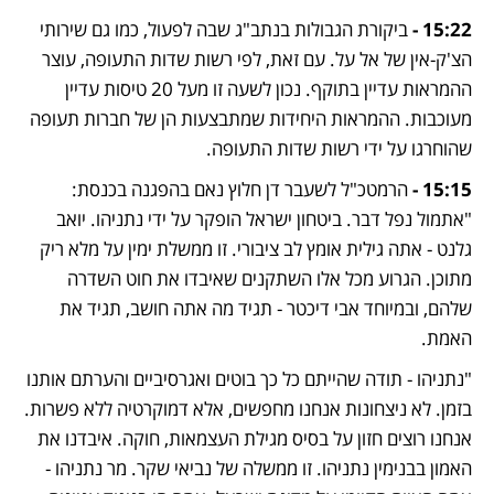
15:22 - 
ביקורת הגבולות בנתב"ג שבה לפעול, כמו גם שירותי 
הצ'ק-אין של אל על. עם זאת, לפי רשות שדות התעופה, עוצר 
ההמראות עדיין בתוקף. נכון לשעה זו מעל 20 טיסות עדיין 
מעוכבות. ההמראות היחידות שמתבצעות הן של חברות תעופה 
שהוחרגו על ידי רשות שדות התעופה. 
15:15 - 
הרמטכ"ל לשעבר דן חלוץ נאם בהפגנה בכנסת: 
"אתמול נפל דבר. ביטחון ישראל הופקר על ידי נתניהו. יואב 
גלנט - אתה גילית אומץ לב ציבורי. זו ממשלת ימין על מלא ריק 
מתוכן. הגרוע מכל אלו השתקנים שאיבדו את חוט השדרה 
שלהם, ובמיוחד אבי דיכטר - תגיד מה אתה חושב, תגיד את 
האמת. 
"נתניהו - תודה שהייתם כל כך בוטים ואגרסיביים והערתם אותנו 
בזמן. לא ניצחונות אנחנו מחפשים, אלא דמוקרטיה ללא פשרות. 
אנחנו רוצים חזון על בסיס מגילת העצמאות, חוקה. איבדנו את 
האמון בבנימין נתניהו. זו ממשלה של נביאי שקר. מר נתניהו - 