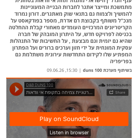
ענף הנדל״ן הישראלי מתנהל תחת אי וודאות בטחונית
מתמשכת ומייצר אתגר לחברות הבנייה המעוניינות
להמשיך ולצמוח גם בתנאי שוק מאתגרים. דורון נמרוד
מנכ"ל משותף בקבוצת רם אדרת, מספר בפודקאסט על
הקריטריונים המרכזיים העומדים מאחורי קבלת ההחלטה
בכניסה לפרויקט חדש, על היתרון המובהק של חברה
שהיא גם יזמית וגם מבצעת , על החשיבות של התנהלות
עסקית המונחית על ידי חזון וערכים ברורים ועל הפתרון
המפתיע שלו לקידום התחדשות עירונית משתלמת גם
בפריפריה
בשיתוף מערכת duns 100
|
15:30, 09.06.26
נפת
נפת