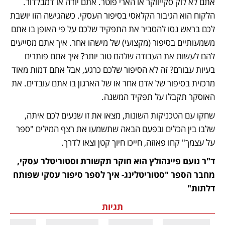
אתם לא לוק סקייווקר או הארי פוטר. אתם יודה או דמבלדור. 
הלקוח הוא הגיבור הקלאסי בסיפור העסקי. כשהגישה הזו יושבת 
לכם בראש נסו להסביר את התפקיד שלכם על פי האופן בו אתם 
משמעותיים בסיפור (מקצועי) של מישהו אחר. איך אתם מסייעים 
להם לעשות את העבודה שלהם טוב יותר? איך אתם פותרים 
בעיות עבורם? זה לא הסיפור שלכם כרגע, אבל אתם דמות מאוד 
מרכזית בסיפור של אדם אחר או של הארגון בו אתם עובדים. את 
האוסקר תקבלו על תפקיד המשנה. 
שחקו עם הטכניקות השונות, מצאו את זו שנעים לכם איתה, 
שלבו בין הכלים ובפעם הבאה שתשמעו את רצף המילים "ספר 
על עצמך" קחו פאוזה, חייכו חיוך קטן וצאו לדרך. 
ד"ר נועם פיינהולץ הוא חוקר תקשורת וסטוריטלר עסקי, 
מחבר הספר "סטוריטלינג- איך לספר סיפור עסקי שפותח 
דלתות"
תגיות