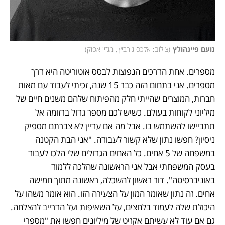
נועם פיינהולץ
(
צילום: אלכס גורביץ', מגזין אפוק
)
מספרים. אחת הדרכים הנפוצות לבסס אוטוריטה היא דרך 
מספרים. אני בתחום הזה כבר 15 שנה, זכיתי לעבוד עם מאות 
חברות, המוצרים שהייתי חלק מהפיתוח שלהם משנים חיים של 
מיליוני לקוחות בעולם. כשיש לכם מספר גדול ברזומה אל 
תתביישו להשתמש בו. אבל מה אם עדיין לא צברתם מספיק 
ניסיון? חפשו נתון שלא קשור לעבודה. "אני הבת הקטנה 
במשפחה של 5 אחים. כל האחים הגדולים שלי הלכו לעבוד 
בעסק המשפחתי אבל אני הראשונה שהלכה ללמוד 
באוניברסיטה". דור ראשון להשכלה, ראשונה מתוך חמישה 
אחים. זה נתון שאומר המון על הצעירה הזו. הוא אומר משהו על 
היכולת שלה לעמוד בלחצים, על השאיפות ועל הדרייב להצלחה. 
גם אם עוד לא עשיתם אקזיט של מיליונים חפשו את "מספרי 