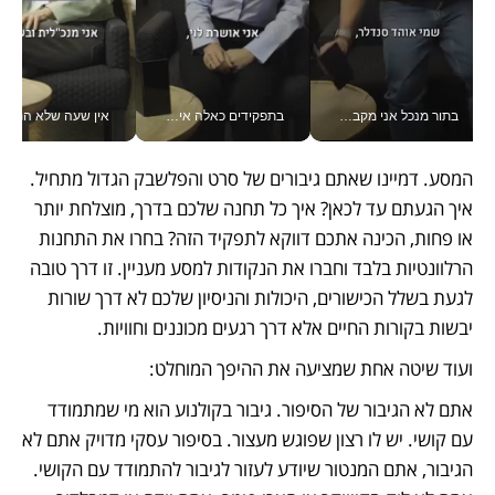
בתור מנכל אני מקבל מאות החלטות ביום, וה- Galaxy Z Fold8 Ultra עוזר לי לחתוך אותן מהר יותר_v
בתפקידים כאלה אי אפשר לחכות: אושרת לוי מניעה השקעות ענק מהטלפון_v
אין שעה שלא התעסקתי במשבר - טל אלכסנדרוביץ’ שגב מנהלת משברים
המסע. דמיינו שאתם גיבורים של סרט והפלשבק הגדול מתחיל. 
איך הגעתם עד לכאן? איך כל תחנה שלכם בדרך, מוצלחת יותר 
או פחות, הכינה אתכם דווקא לתפקיד הזה? בחרו את התחנות 
הרלוונטיות בלבד וחברו את הנקודות למסע מעניין. זו דרך טובה 
לגעת בשלל הכישורים, היכולות והניסיון שלכם לא דרך שורות 
יבשות בקורות החיים אלא דרך רגעים מכוננים וחוויות.
ועוד שיטה אחת שמציעה את ההיפך המוחלט: 
אתם לא הגיבור של הסיפור. גיבור בקולנוע הוא מי שמתמודד 
עם קושי. יש לו רצון שפוגש מעצור. בסיפור עסקי מדויק אתם לא 
הגיבור, אתם המנטור שיודע לעזור לגיבור להתמודד עם הקושי. 