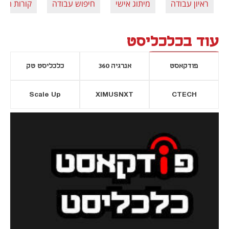
ראיון עבודה
מיתוג אישי
חיפוש עבודה
קורות חיים
עוד בכלכליסט
פודקאסט
אנרגיה 360
כלכליסט טק
Scale Up
XIMUSNXT
CTECH
יסייה חדשה
נפתח בכרטיסייה חדשה