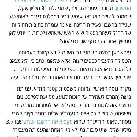
החשבון
. מדובר בעמותה גדולה, שמגלגלת 81 מיליון שקל, 
שהמנכ"ל שלה הוא ראזי עיסא, בכיר במפלגת רע"מ. לאומי טען 
שגילה בחשבון פעילות חריגה שאינה עומדת בחובות החוקיות 
של הבנק לעצור כספים שיש חשש שישמשו לטרור. מי יודע לאן 
ממשיך אחרי זה הכסף שנכנס לעזה?
עיסא טען בתצהיר שהגיש כי מאז ה-7 באוקטובר העמותה 
הפסיקה להעביר כספים לעזה. אלא שלאומי כתב כי "לא מצאנו 
כל הסברים או אסמכתאות מספקים לגבי הפעילות החריגה". 
אבל איך אפשר לברר עד תום את האמת במצב מלחמה? בעיה.
מקרה נוסף הוא של עמותה משפטית קטנה מת"א. עמותת 
גישה (המרכז לשמירה על הזכות לנוע), מסייעת לפלסטינים 
תושבי עזה לזכות בהיתרי כניסה לישראל למטרות כמו ביקורי 
משפחה, טיפולים רפואיים, הגעה לירושלים בחגים וקיום קשרי 
מסחר. לאומי הודיע לה שהוא 
מקפיא את החשבון שלה
, שבו 3.7 
מיליון שקל. שתי סיבות נתן לאומי. האחת שהעמותה מעבירה 