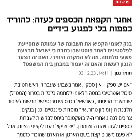
פרשנות
אתגר הקפאת הכספים לעזה: להוריד
כפפות בלי לפגוע בידיים
בנק לאומי הקפיא את חשבונה של עמותה שמסייעת
לפלסטינים לאחר פוסט שבו כתבה כי ישראל מבצעת
פשעי מלחמה. וזה לא המקרה היחידי. האם זה הצעד
הנכון לעשות והאם זה יעמוד במבחן בית המשפט?
תומר גנון
|
14:11, 03.12.23
"אם יש ספק – אין ספק", אמר בשבוע שעבר ו', ראש חטיבת 
נפתח בכרטיסייה חדשה
נפתח בכרטיסייה חדשה
נפתח בכרטיסייה חדשה
סיכול אופרטיבי במטה הלאומי ללוחמה כלכלית בטרור (המט"ל) 
שבמשרד הביטחון, כשנשאל בכנס אינטרנטי של הרשות לאיסור 
הלבנת הון ומימון טרור, איך מוסדות פיננסיים, כגון בנקים, 
צריכים לנהוג אחרי ה-7 באוקטובר ביחס לבקשות לעברות 
כספים לעזה ויהודה ושומרון. "יש שיקול דעת לקציני הציות, אבל 
לא פעם משנים קצת בשם הארגון או האדם שהוכרז כתומך 