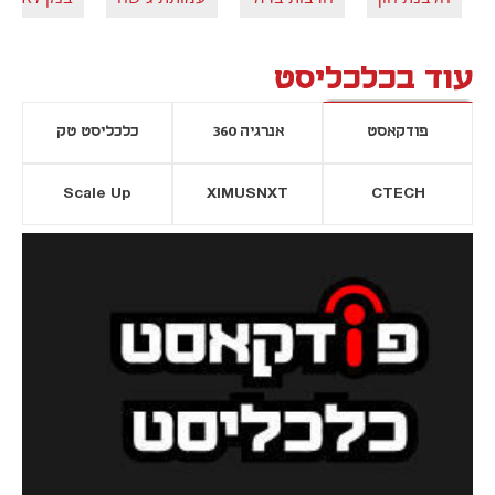
עוד בכלכליסט
פודקאסט
אנרגיה 360
כלכליסט טק
Scale Up
XIMUSNXT
CTECH
יסייה חדשה
נפתח בכרטיסייה חדשה