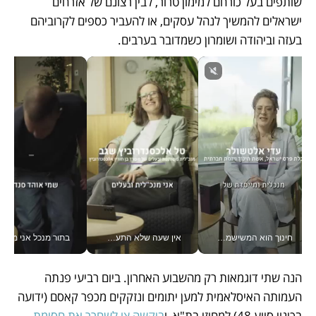
שותפים בעל כורחם למימון טרור, לבין רצונם של אזרחים 
ישראלים להמשיך לנהל עסקים, או להעביר כספים לקרוביהם 
בעזה וביהודה ושומרון כשמדובר בערבים. 
חינוך הוא המשישמה של החיים שלי - V
אין שעה שלא התעסקתי במשבר - טל אלכסנדרוביץ’ שגב מנהלת משברים תקשורתיים מכל מקום עם ה- Galaxy Z Fold8 Ultra שלה_v
בתור מנכל אני מקבל מאות הח
הנה שתי דוגמאות רק מהשבוע האחרון. ביום רביעי פנתה 
העמותה האיסלאמית למען יתומים ונזקקים מכפר קאסם (ידועה 
בכינוי סיוע 48) למחוזי בת"א, ו
ביקשה צו לשחרר את חסימת 