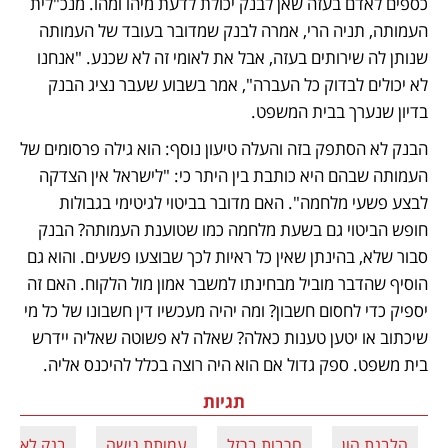
כספים לאדם בעזה שאן לבנק יכולת לדעת מיהו ומהו. מנכ"לית 
העמותה, תניה הרי, אמרה לבנק שמדובר בעובד של העמותה 
שנותן לה שירותים בעזה, אבל את לאומי זה לא שכנע. "אנחנו 
לא יכולים לבדוק כל העברה", אמר בשבוע שעבר נציג הבנק 
בדיון שנערך בבית המשפט. 
הבנק לא הסתפק בזה והעלה טיעון נוסף: הוא גילה פרסומים של 
העמותה שבהם היא כותבת בין היתר כי: "לישראל אין הצדקה 
לבצע פשעי מלחמה". האם מדובר בביטוי לגיטימי בגבולות 
חופש הביטוי גם בשעת מלחמה כמו שטוענת העמותה? הבנק 
סבור שלא, בהינתן שאין כל ראיות לכך שבוצעו פשעים. והוא גם 
הוסיף שהדבר מוביל מבחינתו למשבר אמון מול הלקוח. האם זה 
יספיק כדי לחסום חשבון? ומה יהיה מעכשיו דין חשבונו של כל מי 
שיכתוב או יטען טענות כאלה? שאלה לא פשוטה שאליה יידרש 
בית משפט. ספק גדול אם הוא היה רוצה בכלל להיכנס אליה.    
תגיות
הלבנת הון
חרבות ברזל
עמותת גישה
בנק לאומי