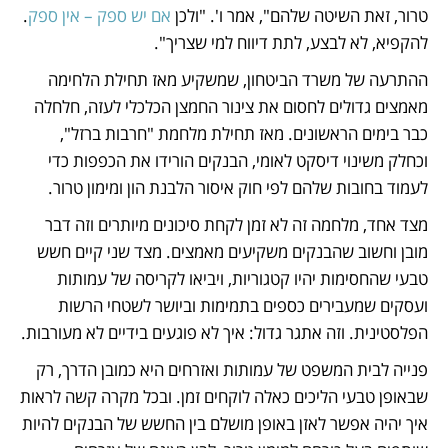
טרור, זאת השיטה שלהם", אמר ו'. "ולכן 
אם יש ספק – אין ספק
. 
להקפיא, לא לבצע, לתת דיווח למי שצריך".
ההתרעה של משרד הביטחון, שמשקיע מאז תחילת הלחימה 
מאמצים גדולים לחסום את צינור החמצן הכלכלי לעזה, חלחלה 
כבר בימים הראשונים. מאז תחילת מלחמת "חרבות ברזל", 
וכחלק משינוי דיסקט לאומי, הבנקים הורידו את הכפפות כדי 
לעמוד בחובות שלהם לפי חוק איסור הלבנת הון ומימון טרור. 
מצד אחד, מלחמה זה לא זמן לקחת סיכונים מיותרים וזה דבר 
מובן וחשוב שהבנקים משקיעים מאמצים. מצד שני קיים חשש 
טבעי שהחסימות יהיו קטגוריות, ויביאו לקריסה של עמותות 
ועסקים שמעבירים כספים בתמימות וביושר לשטחי הרשות 
הפלסטינית. וזה אתגר גדול: איך לא פוגעים בידיים לא מעורבות. 
פנייה לבית המשפט של עמותות ואזרחים היא כמובן הדרך, רק 
שבאופן טבעי הליכים כאלה לוקחים זמן. ובכל מקרה קשה לראות 
איך יהיה אפשר לאזן באופן מושלם בין החשש של הבנקים להיות 