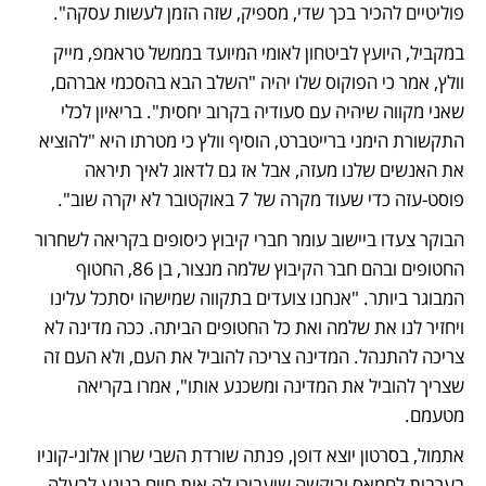
פוליטיים להכיר בכך שדי, מספיק, שזה הזמן לעשות עסקה".
במקביל, היועץ לביטחון לאומי המיועד בממשל טראמפ, מייק 
וולץ, אמר כי הפוקוס שלו יהיה "השלב הבא בהסכמי אברהם, 
שאני מקווה שיהיה עם סעודיה בקרוב יחסית". בריאיון לכלי 
התקשורת הימני ברייטברט, הוסיף וולץ כי מטרתו היא "להוציא 
את האנשים שלנו מעזה, אבל אז גם לדאוג לאיך תיראה 
פוסט-עזה כדי שעוד מקרה של 7 באוקטובר לא יקרה שוב".
הבוקר צעדו ביישוב עומר חברי קיבוץ כיסופים בקריאה לשחרור 
החטופים ובהם חבר הקיבוץ שלמה מנצור, בן 86, החטוף 
המבוגר ביותר. "אנחנו צועדים בתקווה שמישהו יסתכל עלינו 
ויחזיר לנו את שלמה ואת כל החטופים הביתה. ככה מדינה לא 
צריכה להתנהל. המדינה צריכה להוביל את העם, ולא העם זה 
שצריך להוביל את המדינה ומשכנע אותו", אמרו בקריאה 
מטעמם. 
אתמול, בסרטון יוצא דופן, פנתה שורדת השבי שרון אלוני-קוניו 
בערבית לחמאס וביקשה שיעבירו לה אות חיים בנוגע לבעלה 