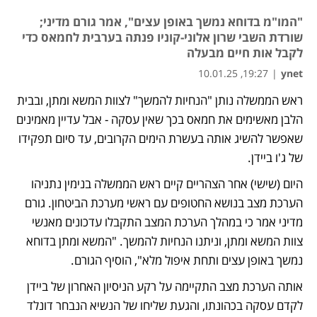
"המו"מ בדוחא נמשך באופן עצים", אמר גורם מדיני;
שורדת השבי שרון אלוני-קוניו פנתה בערבית לחמאס כדי
לקבל אות חיים מבעלה
19:27, 10.01.25
|
ynet
ראש הממשלה נותן "הנחיות להמשך" לצוות המשא ומתן, ובבית 
הלבן מאשימים את חמאס בכך שאין עסקה - אבל עדיין מאמינים 
שאפשר להשיג אותה בעשרת הימים הקרובים, עד סיום תפקידו 
של ג'ו ביידן. 
היום (שישי) אחר הצהריים קיים ראש הממשלה בנימין נתניהו 
הערכת מצב בנושא החטופים עם ראשי מערכת הביטחון. גורם 
מדיני אמר כי במהלך הערכת המצב התקבלו עדכונים מאנשי 
צוות המשא ומתן, וניתנו הנחיות להמשך. "המשא ומתן בדוחא 
נמשך באופן עצים ותחת איפול מלא", הוסיף הגורם.
אותה הערכת מצב התקיימה על רקע הניסיון האחרון של ביידן 
לקדם עסקה בכהונתו, והגעת שליחו של הנשיא הנבחר דונלד 