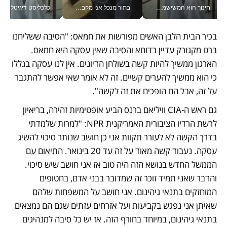
חינוך הוא המשישמה של החיים שלי - V
בתור מנכל אני מקבל מאות החלטות ביום, וה- Galaxy Z Fold8 Ultra עוזר לי לחתוך אותן מהר יותר_v
כלכליסט דיגיטל
בכיר הבית הלבן האשים מפורשות את חמאס: "הסיבה ששליחנו 
ברט מקגורק עדיין בדוחא והסיבה שאין עסקה היא חמאס. 
הארגון ממשיך להיות קשה בשולחן הדיונים. אין לנו עסקה בגללו 
כי הוא ממשיך להערים קשיים. זה לא אומר שאי אפשר להתגבר 
על זה, אבל הם הופכים את זה לקשה".
גם ראש ה-CIA וויליאם ברנס הביע אופטימיות זהירה, בריאיון 
לרשת הרדיו הציבורית האמריקנית NPR: "למרות שלמדתי 
בדרך הקשה לא לעורר תקוות אני כן חושב שנותר סיכוי להשיג 
עסקה. נעבוד קשה מאוד על זה עד 20 בינואר. התיאום עם 
הממשל החדש בנושא הזה היה טוב אז אני חושב שיש סיכוי. 
והדבר שאני תמיד זוכר זה שמדובר בבני אדם, בחטופים 
המוחזקים בתנאי גיהינום. אני חושב על המשפחות שלהם 
שאיתן אני נפגש בקביעות ועל אזרחים עזתים שגם הם נמצאים 
בתנאי גיהינום, במיוחד בחורף הזה. אז יש כל סיבה למנהיגים 