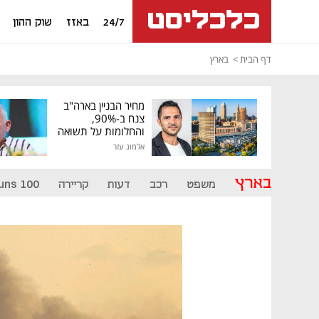
24/7
באזז
שוק ההון
דף הבית
בארץ
מחיר הבניין בארה"ב
צנח ב-90%,
והחלומות על תשואה
גבוהה התנפצו
אלמוג עזר
בארץ
משפט
רכב
דעות
קריירה
uns 100