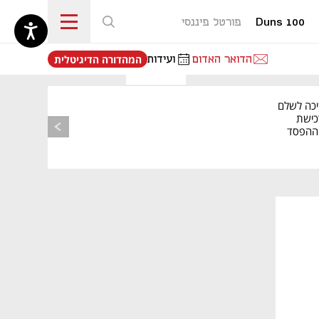
Duns 100
פורטל פיננסי
נפתח בכרטיסייה חדשה
הדואר האדום
ועידות
המהדורה הדיגיטלית
יכה לשלם
כישת
BASE: ההפסד
הרבעוני זינק ל-76