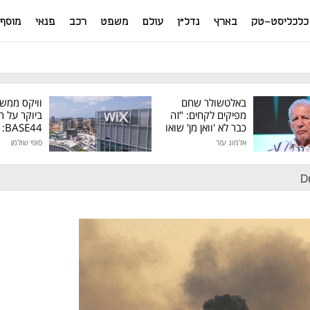
כלכליסט-טק
בארץ
נדל"ן
עולם
משפט
רכב
פנאי
מוסף
באלטשולר שחם
וויקס ממש
מפיקים לקחים: "זה
ביוקר על ר
כבר לא 'וואן מן' שואו
44
של גילעד"
אלמוג עזר
סופי שולמן
מיליון דולר
D