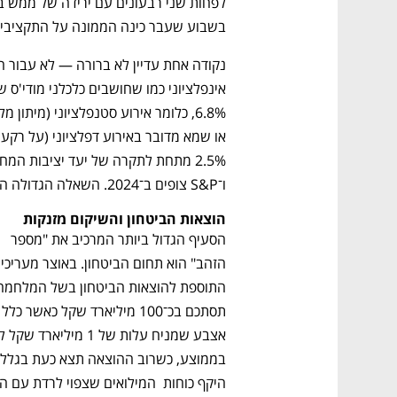
בשבוע שעבר כינה הממונה על התקציבים י
ו־S&P צופים ב־2024. השאלה הגדולה היא מה יהיה הכוח החזק ביותר.
הוצאות הביטחון והשיקום מזנקות
הסעיף הגדול ביותר המרכיב את "מספר 
תסתכם בכ־100 מילי