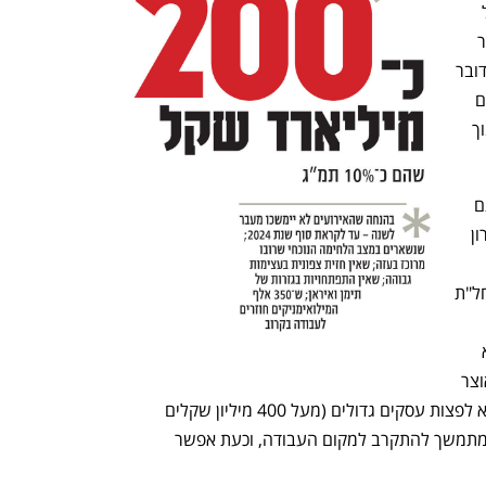
ענף במתח גבוה
מדברים כלכלה, עסקים ומה שב
בעקבות המלחמה באוצר כבר מדברים על 
445 מיליארד שקל ב־2024 - פער של יותר 
מ־40 מיליארד שקל. למרות שכבר כעת מדובר 
בסכומי עתק, בכיר באוצר המעורה בפרטים 
סבור כי זה לא יהיה הסכום הסופי, אלא נמוך 
הסעיף השלישי הוא הפיצויים המיועדים גם 
להמשכיות עסקית. רק בסוף השבוע האחרון 
לתמיכה במגזר העסקי והקלות בקבלת החל"ת 
בדרום וגם בצפון (0 עד 9 קילומטרים) הוא 
מלא־מלא — הם יקבלו את כל האובדן. באוצר 
נחושים, בדומה למה שנעשה בקורונה, לא לפצות עסקים גדולים (מעל 400 מיליון שקלים 
מחזור), שכן אז באמת היה איסור מוחלט ומתמשך להתקרב למקום העבודה, וכעת אפשר 