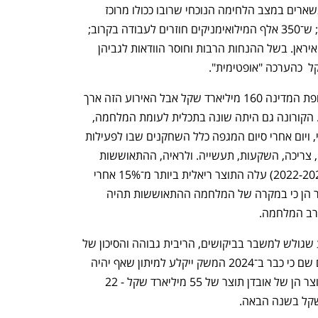
כלומר יסתיים לקראת סוף שנת 2024; שנשארים במצב הלחימה הנוכחי שרובו ככולו מרוכז 
; ש־350 אלף המילואימניקים חוזרים לעבודה בקרוב; 
ואיראן. בשל ההנחות הרבות וחוסר הוודאות לגביהן 
כדי לקבל פרופורציות: הקורונה עלתה לקופת המדינה 160 מיליארד שקל אבל האירוע הזה ארך 
שנתיים - יותר מכפול מההערכה הנוכחית. הקורונה גם היתה שונה בתכלית לעומת המלחמה, 
שכן עצירת המשק היתה מלאכותית לגמרי, ויום אחרי סיום המגפה כלל השחקנים שבו לפעילות 
משקית מלאה ובמלוא העוצמה - תעסוקה, צריכה, השקעות, תעשייה. ולראיה, ההתאוששות 
היתה מהירה ומרשימה: בתוך שנתיים (2022-2021) עלה התוצר ריאלית ביותר מ־15% אחרי 
ירידה של 2.2% ב־2020. ההערכות באוצר הן כי במקרה של המלחמה ההתאוששות תהיה 
רב המלחמה. 
"אין כאן עצירה מלאכותית, יש זעזוע היצע שגולש למשבר בביקושים, הריבית גבוהה והסיכון של 
המשק זינק", מסבירים באוצר. וגם סבורים שם כי כבר ב־2024 המשק ייקלע למיתון שאף יהיה 
משמעותי. ההערכות ההתחלתיות של האוצר הן של אובדן תוצר של 55 מיליארד שקל - 22 