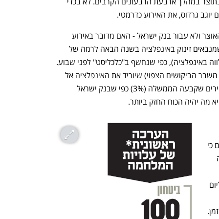
לפחות שני רבעונים עם ירידה של ממש בתוצר במהלך ארבעת הרבעונים הקרבים. לא בכדי 
וגב גרדוס, את האירוע כדרמטי. 
נקודה אחת עדיין לא ברורה — לא עבור האוצר ולא עבור בנק ישראל - האם מדובר באירוע 
אינפלציוני כמו שחושבים כלכלני מודי'ס שמנבאים זינוק באינפלציה בשנה הבאה לרמה של 
6.8%, כלומר אירוע סטנפלציוני (מיתון מלווה באינפלציה), כפי שנחשף ב"כלכליסט" לפני שבוע. 
או שמא מדובר באירוע דפלציוני (על רקע משבר הביקושים הצפוי) שיוריד את האינפלציה אל 
2.5% מתחת לתקרה של יעד יציבות המחירים שקבעה הממשלה (3%) כפי שבנק ישראל 
הזהב" הוא תחום הביטחון. באוצר מעריכים כי 
התוספת להוצאות הביטחון בשל המלחמה 
ארד שקל כאשר כלל 
אצבע שמניח עלות של 1 מיליארד שקל ליום 
בממוצע, כשרוב ההוצאה תצא כעת בגלל 
היקף כוחות  המילואים שצפוי לרדת עם הזמן. 