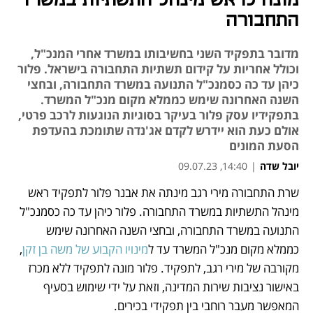
מונה לראש מינהל התשתיות במשרד
התחבורה
מדובר בתפקיד השני בחשיבותו במשרד אחרי המנכ"ל,
וכולל אחריות על קידום תשתיות התחבורה בישראל. פלור
כיהן עד כה כסמנכ"ל התנועה במשרד התחבורה, ובחצי
השנה האחרונה שימש כממלא מקום מנכ"ל המשרד.
בתפקידיו עסק פלור בעיקר בסוגיות הנוגעות לרכב פרטי,
אולם כעת הוא יידרש לקדם אג'נדה שתומכת בהעדפת
הסעת המונים
יובל שדה
|
14:40, 09.07.23
שרת התחבורה מירי רגב מינתה את אבנר פלור לתפקיד ראש 
נפתח בכרטיסייה חדשה
נפתח בכרטיסייה חדשה
נפתח בכרטיסייה חדשה
מינהל התשתיות במשרד התחבורה. פלור כיהן עד כה כסמנכ"ל 
התנועה במשרד התחבורה, ובחצי השנה האחרונה שימש 
כממלא מקום מנכ"ל המשרד עד ל
מינויו הקבוע של משה בן זקן
, 
מקורבה של מירי רגב, לתפקיד. פלור מונה לתפקיד ללא מכרז 
באישור נציבות שירות המדינה, וזאת על ידי שימוש בסעיף 
המאפשר מעבר רוחבי בין תפקידי בכירים.