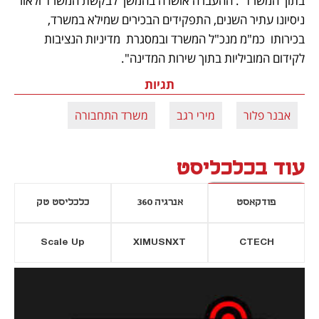
בתוך המשרד". ההעברה אושרה בהמשך לבקשת המשרד ולאור 
ניסיונו עתיר השנים, התפקידים הבכירים שמילא במשרד, 
בכירותו  כמ"מ מנכ"ל המשרד ובמסגרת  מדיניות הנציבות 
לקידום המוביליות בתוך שירות המדינה".
תגיות
אבנר פלור
מירי רגב
משרד התחבורה
עוד בכלכליסט
פודקאסט
אנרגיה 360
כלכליסט טק
Scale Up
XIMUSNXT
CTECH
יסייה חדשה
נפתח בכרטיסייה חדשה