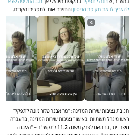
במשרד, ש
מונה לתפקיד
 בתקופת מיכאלי אך 
רגב החליטה שלא 
להאריך לו את תקופת הניסיון
 והחזירה אותו לתפקידו הקודם.
חינוך הוא המשישמה של החיים שלי - V
אין שעה שלא התעסקתי במשבר - טל אלכסנדרוביץ’ שגב מנהלת משברים תקשורתיים מכל מקום עם ה- Galaxy Z Fold8 Ultra שלה_v
כלכליסט דיגיטל
תגובת נציבות שירות המדינה: "מר אבנר פלור מונה לתפקיד 
ראש מינהל תשתיות  באישור נציבות שירות המדינה, בהעברה 
משרדית , בהתאם לפרק משנה 11.2 לתקשי"ר – "העברה 