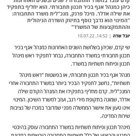
קדם עובד במשרד התחבורה 7 שנים ובשנים האחרונות
כיהן כמנהל אגף בכיר תכנון תחבורתי. הוא יחליף בתפקיד
את שילה אדלר. מיכל פרנק, מנכ"לית משרד התחבורה:
"המינוי הוא נדבך נוסף בחיזוק השדרה הניהולית
וההתמקצעות של המשרד"
יובל שדה
|
14:52, 10.07.22
שי קדם, שכיהן בשלושת השנים האחרונות כמנהל אגף בכיר 
תכנון תחבורתי במשרד התחבורה, נבחר לתפקיד ראש מינהל 
תכנון ופיתוח תשתיות במשרד.
מנהל אגף בכיר תכנון תחבורתי, או בפשטות "ראש מינהל 
תשתיות", נחשב לתפקיד הבכיר ביותר במשרד התחבורה אחרי 
המנכ"לית. קדם מחליף בתפקידו את המנהל הקודם שילה 
אדלר, שמונה בתקופת מירי רגב, ועזב למשרד השיכון. המינוי 
אינו טעון את אישור הממשלה מפני שמדובר במכרז של נציבות 
שירות המדינה.
מינהל תכנון ופיתוח תשתיות במשרד התחבורה עוסק בהיבטי 
התכנון והביצוע של כלל תשתיות התחבורה היבשתית במדינת 