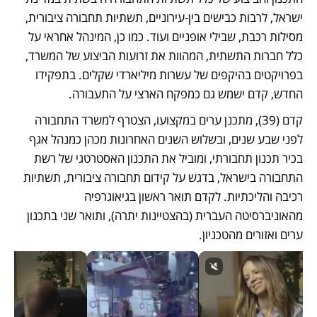
ישראל, לרבות כבישים בין-עירוניים, תשתיות תחבורה ציבורית, 
מסילות רכבת, שבילי אופניים ועוד. כמו כן, המינהל אחראי על 
כלל חברות התשתית, המהוות את זרועות הביצוע של המשרד, 
בפרויקטים בהיקפים של עשרות מיליארדי שקלים. בתפקידו 
החדש, קדם ישמש גם כמפקח הארצי על התעבורה.
קדם (39), מתכנן ערים במקצועו, הצטרף למשרד התחבורה 
לפני שבע שנים, ובשלוש השנים האחרונות מכהן כמנהל אגף 
בכיר תכנון תחבורתי, ומוביל את התכנון האסטרטגי של רשת 
התחבורה בישראל, בדגש על קידום תחבורה ציבורית, תשתיות 
רכיבה והליכתיות. לקדם תואר ראשון בגיאוגרפיה 
מהאוניברסיטה העברית (בהצטיינות יתרה), ותואר שני בתכנון 
ערים ואזורים מהטכניון.