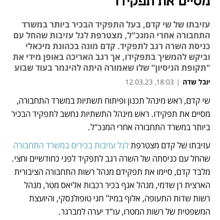
מסיים את תפקידו
עזיבתו של שי קדם, בעל התפקיד הבכיר ביותר במשרד
התחבורה אחרי המנכ"ל, מצטרפת לגל עזיבות שהחל עם
כניסת השרה רגב לתפקיד. קדם מונה בכהונת מיכאלי
וביקש להמשיך בתפקידו, אך רגב האריכה באופן מידי את
"תקופת הניסיון" שלו שאמורה היתה להיגמר בעוד שבוע
יובל שדה
|
18:03, 12.03.23
שי קדם, ראש מינהל תכנון ופיתוח תשתיות במשרד התחבורה, 
נפתח בכרטיסייה חדשה
נפתח בכרטיסייה חדשה
מסיים את תפקידו. ראש מינהל התשתיות נחשב לתפקיד הבכיר 
ביותר במשרד התחבורה אחרי המנכ"ל. 
עזיבתו של קדם מצטרפת 
לגל עזיבות בכירים במשרד התחבורה
שהחל עם כניסתה של השרה רגב לתפקיד לפני כחודשיים וחצי. 
מלבד קדם, סיימו את תפקידם מנהל רשות התחבורה הציבורית 
הארצית רן שדמי, מנהל אגף בכיר רכבות אליאס מטר, מנהל 
רשות שדות התעופה, אלוף במיל' חגי טופולנסקי, והיועצת 
המשפטית של רשות המטרו, עו"ד יערה למברגר.