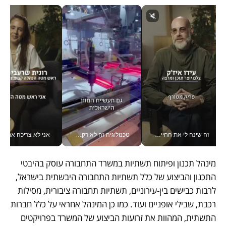
זה שינה לי את החיים: איך עידו איז'ק הופך את הסמארטפון לכלי צילום מקצועי_v
טכנולוגיה זה לא רק בהייטק: גם תעשיית המזון הישראלית מאמצת כלי AI, אוטומציה וניתוח דאטה בזמן אמת
אני לא צריכה את המשרד:
מינהל תכנון ופיתוח תשתיות במשרד התחבורה עוסק בהיבטי 
התכנון והביצוע של כלל תשתיות התחבורה היבשתית בישראל, 
לרבות כבישים בין-עירוניים, תשתיות תחבורה ציבורית, מסילות 
רכבת, שבילי אופניים ועוד. כמו כן המינהל אחראי על כלל חברות 
התשתית, המהוות את זרועות הביצוע של המשרד בפרויקטים 