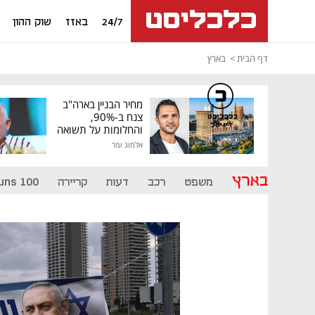
24/7
באזז
שוק ההון
דף הבית
בארץ
מחיר הבניין בארה"ב
צנח ב-90%,
כלכליסט
דיגיטל
והחלומות על תשואה
גבוהה התנפצו
אלמוג עזר
בארץ
משפט
רכב
דעות
קריירה
uns 100