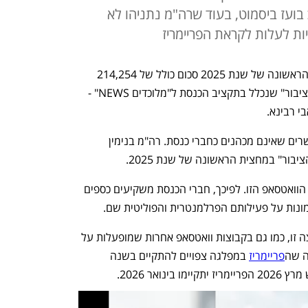
העביר ח"כ בועז ביסמוט, בעוד שרה"מ נתניהו לא
ות לעלות לקראת הפריימריז
 העבירו במחצית הראשונה של שנת 2025 סכום כולל של 214,254 
שקל במסגרת "תקציב ליצירת קשר עם הציבור" שנכלל בתקציב הכנסת ל"מלוכדים NEWS" - 
י רבינא.
בסיעת הליכוד 32 ח"כים. נוסף עליהם 8 שרים שאינם מכהנים כחברי כנסת. רה"מ בנימין 
בור" במחצית הראשונה של שנת 2025.
רבים מחברי מרכז הליכוד חברים בקבוצת הוואטסאפ הזו. לפיכך, חברי הכנסת משקיעים כספים 
תמונות על פעילותם הפרלמנטרית והפוליטית שם.
הח"כים בליכוד רואים חשיבות רבה בקבוצה זו, כמו גם בקבוצות וואטסאפ אחרות שמופעלות על 
ה שה
פריימריז
 במפלגה צפויים להתקיים בשנה 
ואר 2026.