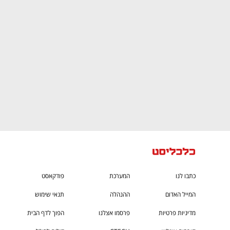
CTech – the
הבית של ההייטק הישראלי
כתבו לנו
המערכת
פודקאסט
המייל האדום
ההנהלה
תנאי שימוש
מדיניות פרטיות
פרסמו אצלנו
הפוך לדף הבית