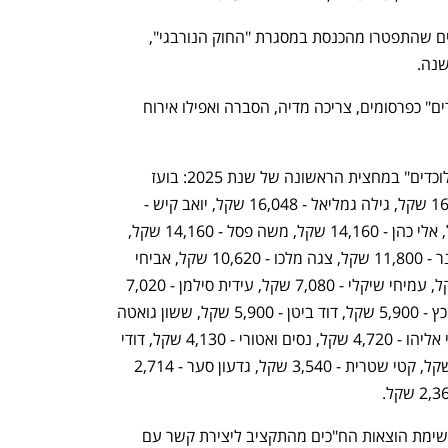
רה"מ, שרים וסגני שרים, כולל שרים וסגנים שהתפטרו מהכנסת במסגרת "החוק הנורבגי", 
חלק מהח"כים סיווגו את ההוצאה ל"מלוכדים" כפרסומים, צריכה מדיה, הסברה ואפילו אירוח 
אלה הח"כים מהליכוד שהקצו כספים ל"מלוכדים" במחצית הראשונה של שנת 2025: בועז 
ביסמוט - 19,824 שקל, אתי עטיה - 16,284 שקל, גילה גמליאל - 16,048 שקל, יואב קיש - 
15,600 שקל, גלית דיסטל - 14,160 שקל, אלי כהן - 14,160 שקל, משה פסל - 14,160 שקל, 
חנוך מילביצקי - 12,980 שקל, אריאל קלנר - 11,800 שקל, צגה מלכו - 10,620 שקל, אביחי 
בוארון - 9,204 שקל, מאי גולן - 7,670 שקל, עמיחי שיקלי - 7,080 שקל, עידית סילמן - 7,020 
שקל, אושר שקלים - 6,000 שקל, ישראל כץ - 5,900 שקל, דוד ביטן - 5,900 שקל, ששון גואטה 
- 5,900 שקל, אלי דלל - 4,720 שקל, רובי אליהו - 4,720 שקל, נסים ואטורי - 4,130 שקל, דודי 
אמסלם - 3,540 שקל, אופיר כץ - 3,540 שקל, קטי שטרית - 3,540 שקל, גדעון סער - 2,714 
חשב הכנסת חשף בימים האחרונים את רשימת הוצאות הח"כים מהתקציב ליצירת קשר עם 