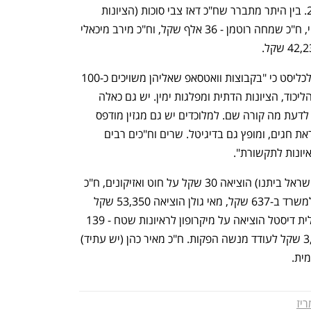
הציבור במחצית הראשונה של שנת 2025. בין היתר מתברר שח"כ דאז צבי סוכות (הציונות 
הדתית) הוציא 48,600 שקל ליעוץ משפטי, ח"כ שמחה רוטמן - 36 אלף שקל, וח"כ מירב מיכאלי 
רבינא, שהוא איש תקשורת חרדי, אמר לכלכליסט כי "בקבוצות וואטסאפ שאליהן משויכים כ-100 
אלף איש שצורפו לפי דאטה של מתפקדי הליכוד, הציונות הדתית ומפלגות ימין. יש גם כאלה 
שאינם נמנים עם מחנה הימין אבל רוצים לדעת מה קורה שם. למלוכדים יש גם מגזין מודפס 
המתפרסם אחת ל-4 חודשים, במיוחד לקראת חגים, ומופץ גם בדיגיטל. שרים וח"כים רבים 
יונות לתקשורת".
ועוד מהוצאות הח"כים: יוליה מלינובסקי (ישראל ביתנו) הוציאה 30 שקל על חוט ואזיקונים, ח"כ 
אליהו ברוכי (יהדות התורה) מקרר נידנה למשרד ב-637 שקל, מאי גולן הוציאה 53,350 שקל 
על יעוץ משפטי לעו"ד גיא אופיר ושות'. גלית דיסטל הוציאה על מיקרופון לראיונות שטח - 139 
שקל, ולהפקות 10,000 שקל, מזה כ-3,500 שקל לעודד מנשה הפקות. ח"כ מאיר כהן (יש עתיד) 
ריז