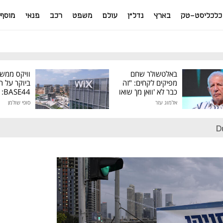
כלכליסט-טק
בארץ
נדל"ן
עולם
משפט
רכב
פנאי
מוסף
באלטשולר שחם
וויקס ממש
מפיקים לקחים: "זה
ביוקר על ר
כבר לא 'וואן מן' שואו
44
של גילעד"
אלמוג עזר
סופי שולמן
מיליון דולר
D