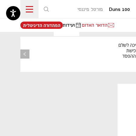
Duns 100
פורטל פיננסי
נפתח בכרטיסייה חדשה
הדואר האדום
ועידות
המהדורה הדיגיטלית
יכה לשלם
כישת
BASE: ההפסד
הרבעוני זינק ל-76