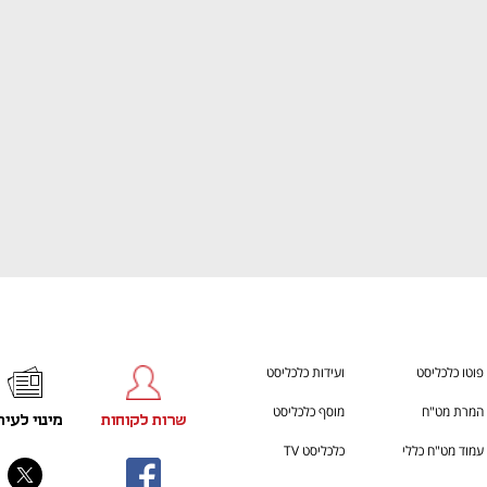
ענף במתח גבוה
מדברים כלכלה, עסקים ומה שב
פוטו כלכליסט
ועידות כלכליסט
המרת מט"ח
מוסף כלכליסט
שרות לקוחות
מינוי לעית
עמוד מט"ח כללי
כלכליסט TV