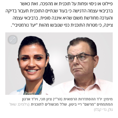
פיילוט או ניסוי ופחות על תוכנית או מהפכה. זאת כאשר 
ברביבאי עצמה הדגישה כי בעוד שנתיים התוכנית תעבור בדיקה 
והערכה מחודשת משום שהיא איננה סופית. ברביבאי עצמה 
ציינה, כי מטרות התוכנית כפי שגובשו מהוות "יעד נורמטיבי". 
מימין: יו”ר ההסתדרות הרפואית (הר”י) ציון חגי, ויו”ר ארגון 
המתמחים “מרשם” ריי ביטון. שלל מכשולים לתוכנית
(
צילומים: שאול 
גולן, גדי קבלו
)