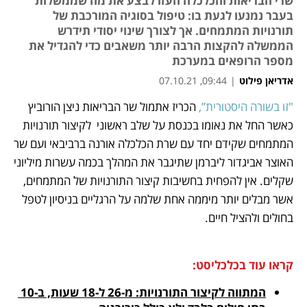
שרי הבריאות והכלכלה העזו לבצע את מה שממשלות
בעבר נמנעו לגעת בו: טיפול בסוגיה המורכבת של
תורנויות המתמחים. אך לצורך שינוי יסודי תידרש
הממשלה להקצות הרבה יותר משאבים כדי להגדיל את
מספר הרופאים במערכת
אדריאן פילוט
|
09:44, 07.10.21
"זו בשורה היסטורית”,
 הכריז אתמול שר הבריאות ניצן הורוביץ 
נפתח בכרטיסייה חדשה
נפתח בכרטיסייה חדשה
נפתח בכרטיסייה חדשה
נפתח בכרטיסייה חדשה
כאשר החל את נאומו בכנסת על שלב ראשוני  לקיצור תורנויות 
המתמחים שקידם יחד עם שרת הכלכלה אורנה ברביבאי ועם שר 
האוצר אביגדור ליברמן שתיגבר את המהלך בכמה עשרות מיליוני 
שקלים. אין להפחית בחשיבות קיצור התורנויות של המתמחים, 
אשר מבלים יותר מיממה אחת שלמה על הרגליים בניסיון לטפל 
בחולים ולהציל חיים. 
קראו עוד בכלכליסט:
המתווה לקיצור התורנויות: מ-26 ל-18 שעות, ב-10 