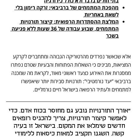
בתי חולים בלבד ולא כולל כירורגיה
מהפכת המתמחים של ברביבאי: זרקה רימון בלי 
לשאת באחריות 
המלצת ההסתדרות הרפואית: קיצור תורנויות 
המתמחים, שבוע עבודה של 36 שעות ללא פגיעה 
בשכר
אלא שכאשר נפרדים מהרטוריקה הגבוהה ומתחברים לקרקע 
המציאות, מבינים כי השאלות הפתוחות והבעיות שטרם נפתרו 
ממסגרות את האירוע כצעד ראשוני מאוד, לקראת מה שמכנה 
ברביבאי ”יעד נורמטיבי”: תורנויות סבירות יותר שיאפשרו 
למתמחים ולעתיד הרפואה בישראל חיים נורמליים. 
"אורך התורנויות נובע גם מחוסר בכוח אדם. כדי 
לאפשר קיצור תורנויות, צריך להכניס רופאים 
חדשים שימלאו את המקום. בישראל זו בעיה 
קשה. השגנו תקציב למאות כיסאות ללימודי 