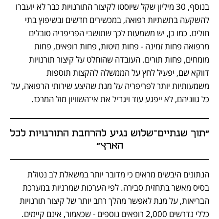
בנוסף, 30 מיליון שקל שיוסטו לקיצור התורנויות כבר לא יועברו 
להשקעה בתשתיות רפואה, במכשירים חדשים ובשיפוץ בתי 
חולים. כמו כן, יש משמעות לכך שתושבי הפריפריה סובלים 
מרפואה פחות זמינה - פחות מיטות, פחות רופאים, פחות 
מומחים, פחות תורים. העובדה שהוחלט על קיצור תורנויות 
דווקא שם, יפעיל לחץ על הממשלה להקצות תוספות 
משמעותיות יותר לפריפריה על מנת שהיצע שירותי הרפואה, על 
כל גווניהם, לא ייפגע עוד ויגדיל את אי־השוויון מול המרכז.
"תוך שנתיים־שלוש נגיע להרחבת התורנויות לכל 
הארץ”
הנתונים היבשים מראים כי מדובר יותר במשאלת לב נטולת 
בסיס מאשר בתחזית סבירה. לפי הערכות שמרניות במערכת 
הבריאות, על מנת לאפשר מהלך רחב יותר של קיצור תורנויות 
כללי נדרשים 2,000 רופאים נוספים - שכאמור, אינם קיימים. 