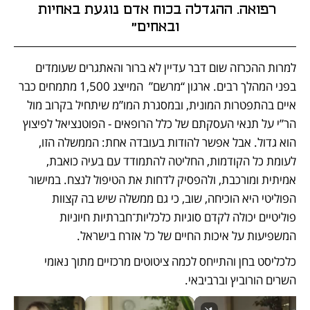
רפואה. ההגדלה בכוח אדם נוגעת באחיות 
ובאחים"
למרות ההכרזה שום דבר עדיין לא ברור והאתגרים שעומדים 
בפני המהלך רבים. ארגון “מרשם”  המייצג 1,500 מתמחים כבר 
איים בהתפטרות המונית, ובמסגרת המו”מ שיתחיל בקרוב מול 
הר”י על תנאי העסקתם של כלל הרופאים - הפוטנציאל לפיצוץ 
הוא גדול. אבל אפשר להודות בעובדה אחת: הממשלה הזו, 
לעומת כל הקודמות, החליטה להתמודד עם בעיה כואבת, 
אמיתית ומורכבת, ולהפסיק לדחות את הטיפול לנצח. במישור 
הפוליטי היא הוכיחה, שוב, כי גם ממשלה שיש בה קצוות 
פוליטיים יכולה לקדם סוגיות כלכליות־חברתיות חיוניות 
המשפיעות על איכות החיים של כל אזרח בישראל. 
כלכליסט בחן והתייחס לכמה ציטוטים מרכזיים מתוך נאומי 
השרים הורוביץ וברביבאי. 