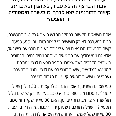
עבודה ברצף זה לא סביר, לא הגון ולא בריא. 
קיצור התורנויות יצא לדרך. זו בשורה היסטורית. 
זו מהפכה"
אחת השאלות הקשות במהלך החדש היא לא רק טיב ההכשרה. 
רבים במערכת לא רק חוששים כי קיצור תורנויות יפגע פגיעה 
קשה בהכשרת הרופאים ויביא לירידה באיכות הרפואה בישראל, 
אלא גם ממי יחליף את הרופאים כשהמתמחים נחים. הנתונים 
בישראל מדברים בעד עצמם: מספר רופאים לנפש מתחת 
לממוצע ב־OECD, שיעור בוגרי רפואה לנפש הנמוך במערב 
(אחרי יפן) ושיעור רופאים קשישים הגבוה במערב. 
כפי שציינו השרים, האוצר התחייב להקצות כ־30 מיליון שקל 
למהלך. הסכום אינו סופי כי הוא סוכם בעל פה רק שלשום בלילה 
מול שר האוצר אביגדור ליברמן. האם 30 מיליון שקל הוא סכום 
מספיק? זו שאלה מורכבת שניתן יהיה לענות עליה רק בדיעבד.  
30 מיליון שקל יאפשרו אך ורק את היציאה לדרך. יתרה מזו, 