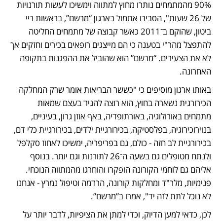
90% מהמתמחים נותרו מחוץ למתווה וימשיכו לעשות תורנויות 
של 26 שעות", הסבירו אתמול בארגון “מרשם”, בראשות ריי 
ביטון, שהוקם ב־2011 כאשר קבוצה של מתמחים החליטה 
להתפצל מהר"י בטענה כי הם מייצגים רופאים בכירים וחזקים אך 
לא את הצעירים. “מרשם” הוא שהוביל את ההפגנות בתקופה 
האחרונה. 
באותו ארגון מוסיפים כי "כששר הבריאות אומר שרק המחלקה 
הכירורגית נשארה בחוץ, הוא רוצה להגיד בעצם שמאות 
מתמחים באורולוגיה, באורתופדיה, באף אוזן גרון, בעיניים, 
בנוירוכירוגיה, בפלסטיקה, בכירורגיית ילדים, בכירורגיית כלי דם, 
בכירורגיית לב חזה - כולם, גם בפריפריה, ימשיכו לאחוז סקלפל 
ולנתח מטופלים גם בשעה ה־26 לתורנות וגם יותר. בנוסף 
אליהם גם לוחמי הקורונה הופקרו והוחרגו מהמתווה הנוכחי. 
פנימיות, מלר"ד ומחלקות קורונה, הרדמה וטיפול נמרץ - אנחנו 
לא נוכל לתת לזה יד", אמרו ב”מרשם”. 
לכן, כדאי למען הדיוק, וכדי למתן את הציפיות, לדבר יותר על 