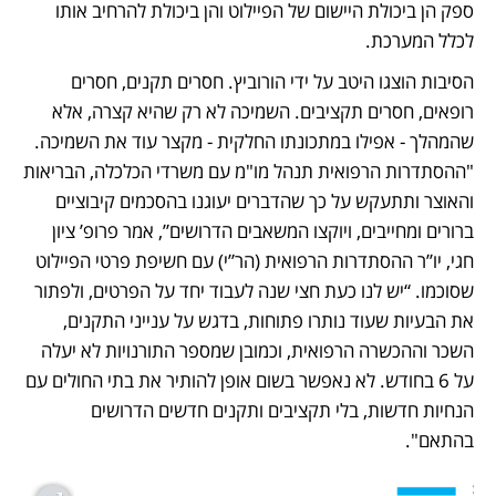
ספק הן ביכולת היישום של הפיילוט והן ביכולת להרחיב אותו 
לכלל המערכת. 
הסיבות הוצגו היטב על ידי הורוביץ. חסרים תקנים, חסרים 
רופאים, חסרים תקציבים. השמיכה לא רק שהיא קצרה, אלא 
שהמהלך - אפילו במתכונתו החלקית - מקצר עוד את השמיכה. 
"ההסתדרות הרפואית תנהל מו"מ עם משרדי הכלכלה, הבריאות 
והאוצר ותתעקש על כך שהדברים יעוגנו בהסכמים קיבוציים 
ברורים ומחייבים, ויוקצו המשאבים הדרושים”, אמר פרופ’ ציון 
חגי, יו’’ר ההסתדרות הרפואית (הר”י) עם חשיפת פרטי הפיילוט 
שסוכמו. “יש לנו כעת חצי שנה לעבוד יחד על הפרטים, ולפתור 
את הבעיות שעוד נותרו פתוחות, בדגש על ענייני התקנים, 
השכר וההכשרה הרפואית, וכמובן שמספר התורנויות לא יעלה 
על 6 בחודש. לא נאפשר בשום אופן להותיר את בתי החולים עם 
הנחיות חדשות, בלי תקציבים ותקנים חדשים הדרושים 
בהתאם". 