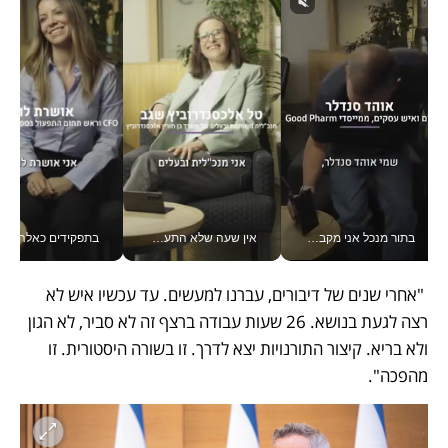
בתור מנכל אני מקבל מאות החלטות ביום, וה- Galaxy Z Fold8 Ultra עוזר לי לחתוך אותן מהר יותר_v
אין שעה שלא התעסקתי במשבר - טל אלכסנדרוביץ’ שגב מנהלת משברים תקשורתיים מכל מקום עם ה- Galaxy Z Fold8 Ultra שלה_v
בתפקידים כאלה אי אפשר לח
 "אחרי שנים של דיבורים, עברנו למעשים. עד עכשיו איש לא 
רצה לגעת בנושא. 26 שעות עבודה ברצף זה לא סביר, לא הגון 
ולא בריא. קיצור התורנויות יצא לדרך. זו בשורה היסטורית. זו 
מהפכה".