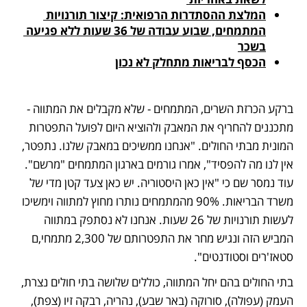
המלצת ההסתדרות הרפואית: קיצור תורנויות 
המתמחים, שבוע עבודה של 36 שעות ללא פגיעה 
בשכר
הכסף לבריאות מתחלק לא נכון
ברקע הכרזת השרים, המתמחים - שלא מקבלים את המתווה - 
מתכננים להחריף את המאבק ולהוציא היום לפועל התפטרות 
המונית מבתי החולים. "אנחנו ממשיכים במאבק שלנו. נתפטר, 
אין לנו מה להפסיד", אמרו גורמים בארגון המתמחים "מרשם". 
עוד נמסר שם כי "אין כאן היסטוריה. יש כאן צעד קטן מדי של 
משרד הבריאות. 90% מהמתמחים נותרו מחוץ למתווה וימשיכו 
לעשות תורנויות של 26 שעות. אנחנו לא נסתפק במתווה 
המביש הזה ונגיש מחר את התפטרותם של 2,300 מתמחי,ם 
סטאז'רים וסטודנטים".
בתי החולים בהם יחל המתווה, כוללים שלושה בתי חולים נצרת, 
העמק (עפולה), סורוקה (באר שבע), נהריה, רבקה זיו (צפת), 