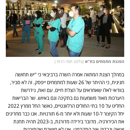
הפגנת מתמחים בת"א
(
צילום: תומי הרפז 
)
במהלך הצגת המתווה אמרה השרה ברביבאי כי "יש תחושה 
חגיגית, כי ההיתר של 26 שעות למתמחים ייפסק. זה לא סביר, 
בוודאי לאלו שאחראים על הצלת חיים. עם זאת, נידרשת 
היערכות מאוד משמעות גם בתקינה וגם באיוש. שר הבריאות 
החליט על 10 בתי החולים הרלוונטיים, כאשר החל ממרץ 2022 
יחל הקיצור ל-10 שעות ולא יותר מ-6 תורנויות. אנו כבר מחריגים 
את הכירורגיה. מדובר בירידה מדורגת, ב-2023 תהיה תחנת 
יציאה ונבדוק איך התקדמנו. אני לא חושבת שהתוכנית 