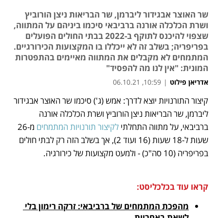
שר האוצר אבגידור ליברמן, שר הבריאות ניצן הורוביץ
ושרת הכלכלה אורנה ברביבאי סיכמו ביניהם על המתווה,
שצפוי להיכנס לתוקף ב-2022 בבתי החולים הפועלים
בפריפריה; בשלב זה לא ייכללו בו המקצועות הכירורגיים.
המתמחים לא מקבלים את המתווה מאיימים בהתפטרות
המונית: "אין לנו מה להפסיד"
אדריאן פילוט
|
10:59, 06.10.21
קיצור התורנויות יוצא לדרך: אמש (ג') סיכמו שר האוצר אבגידור 
נפתח בכרטיסייה חדשה
נפתח בכרטיסייה חדשה
נפתח בכרטיסייה חדשה
נפתח בכרטיסייה חדשה
ליברמן, שר הבריאות ניצן הורוביץ ושרת הכלכלה אורנה 
ברביבאי, על מתווה התחלתי 
לקיצור תורנויות המתמחים
 מ-26 
שעות ל-18 שעות (16 ועוד 2), אך בשלב הזה רק לבתי חולים 
בפריפריה (10 סה"כ) - ולמעט מקצועות של כירורגיה.
קראו עוד בכלכליסט:
מהפכת המתמחים של ברביבאי: זרקה רימון בלי 
לשאת באחריות 