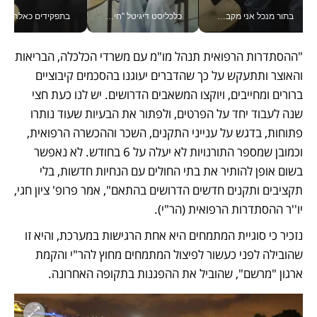
בתור מנכל אני מקבל מאות החלטות ביום, וה- Galaxy Z Fold8 Ultra עוזר לי לחתוך אותן מהר יותר_v
כלכליסט דיגיטל "חינוך הוא המשימה של החיים שלי"_v
בתפקידים כאלה אי אפשר לח
"ההסתדרות הרפואית תנהל מו"מ עם משרדי הכלכלה, הבריאות 
והאוצר ותתעקש על כך שהדברים יעוגנו בהסכמים קיבוציים 
ברורים ומחייבים, ויוקצו המשאבים הדרושים. יש לנו כעת חצי 
שנה לעבוד יחד על הפרטים, ולפתור את הבעיות שעוד נותרו 
פתוחות, בדגש על ענייני התקנים, השכר וההכשרה הרפואית, 
וכמובן שמספר התורנויות לא יעלה על 6 בחודש. לא נאפשר 
בשום אופן להותיר את בתי החולים עם הנחיות חדשות, בלי 
תקציבים ותקנים חדשים הדרושים בהתאם", אמר פרופ' ציון חגי, 
יו''ר ההסתדרות הרפואית (הר"י).
נזכיר כי סוגיית המתמחים היא אחת הרגישות במערכת, והיא זו 
שהובילה לפני כעשור לפיצול המתמחים מחוץ להר"י והקמת 
ארגון "מרשם", שהוביל את ההפגנות בתקופה האחרונה.