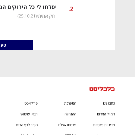
CTech – the
הבית של ההייטק הישראלי
יסלחו לי כל הירוקים ה
.
2
ירוק אמיתי
)
25.10.21
(
טען
כתבו לנו
המערכת
פודקאסט
המייל האדום
ההנהלה
תנאי שימוש
מדיניות פרטיות
פרסמו אצלנו
הפוך לדף הבית