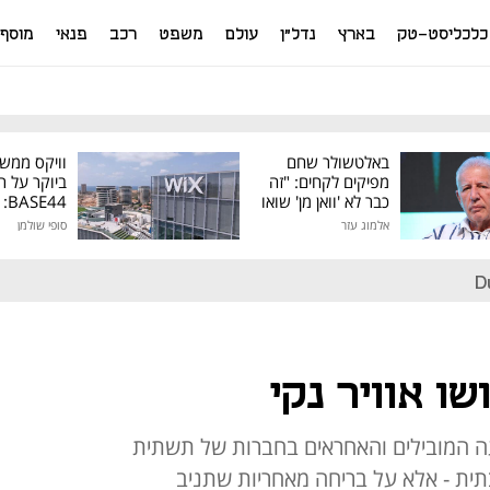
כלכליסט-טק
בארץ
נדל"ן
עולם
משפט
רכב
פנאי
מוסף
באלטשולר שחם
וויקס ממש
מפיקים לקחים: "זה
ביוקר על ר
כבר לא 'וואן מן' שואו
44
של גילעד"
אלמוג עזר
סופי שולמן
מיליון דולר
D
שו אוויר נקי
 המובילים והאחראים בחברות של תשתית
תית - אלא על בריחה מאחריות שתניב