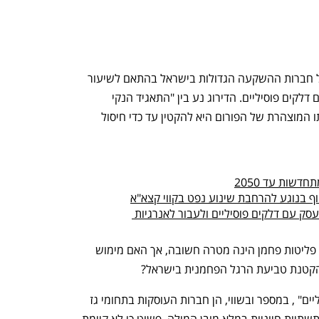
לאחרונה פרסם פורום "כסף נקי" דירוג של חברות ההשקעה הגדולות בישראל בהתאם לשיעור 
ההשקעות שלהן בחברות העוסקות בתחום דלקים פוסיליים. הדירוג נע בין "התאגיד הנקי 
ביותר" עד ל"תאגיד המזהם ביותר". מטרתו המוצהרת של הפורום היא להקטין עד כדי חיסול 
דשות עד 2050
ף בנוגע להרחבת שינוע נפט בקווי קצא"א
שלומי בסון: "החזון שלי - להפסיק להתעסק עם דלקים פוסיליים ולעבור לאנרגיות 
משבר האקלים הינו נושא אקוטי והפחתת פליטות פחמן הינה מטרה חשובה, אך האם מימוש 
הקטנת טביעת הרגל הפחמנית בישראל? 
הרוב המכריע ברשימת ה"תאגידים הפוסיליים" , במספר ובשווי, הן חברות העוסקות בתחומי גז 