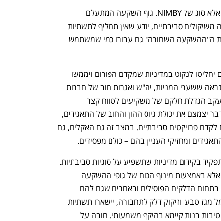
הפסקת השקעה בחברות פוסיליות איננה אלא סוג של NIMBY. גוף השקעה המתעלם 
מהחיוניות של ההשקעה בתשתיות אנרגיה משיקולים סביבתיים, יודע שאין תחליף לתשתיות 
אלו אך הוא מעדיף שמישהו אחר יעשה את ה"ההשקעה השחורה" גם עבורו כמי שמשתמש 
אז מה יקרה אם כל גופי ההשקעה הגדולים יחליטו לנקוט במדיניות שמקדם הפורום ויממשו 
השקעות בהון ובחוב בחברות פוסיליות? כנראה ששערי המניות, יה"ש ואגרות חוב של חברות 
אלו יחוו ירידות שערים ותנודתיות גבוהה, עקב הגדלת חלקם של משקיעים לטווח קצר 
ומשקיעים ספקולטיביים באותם ניירות. הדבר יצמצם את יכולת גיוס ההון והחוב של התאגידים, 
יגדיל את הוצאות המימון ויקטין את יכולתם לקדם פרויקטים סביבתיים. במצב זה גם האקלים, גם 
גידים ומחזיקי העניין בהם – כולם מפסידים. 
ניתן להסכים כי לגופי ההשקעה הגדולים תפקיד בקידום מדיניות שתשפיע על סוגיות סביבתיות. 
זה לא יקרה באמצעות מימוש ההשקעות, אלא באמצעות מינוף הכוח של גופי ההשקעה 
הגדולים, לחולל שינוי בתאגידים הפועלים בתחום הדלקים הפוסילים ובאחרים שגם להם 
השפעה סביבתית משמעותית.  ייצור חשמל מגז טבעי וזיקוק דלק לתחבורה, יישארו תשתיות 
חיוניות עוד שנים רבות, עד שייבנו אלטרנטיבות בנות קיימא בהיקף משמעותי. חובה על 