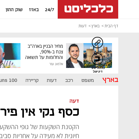
24/7
באזז
שוק ההון
דף הבית
בארץ
דעות
מחיר הבניין בארה"ב
צנח ב-90%,
והחלומות על תשואה
גבוהה התנפצו
אלמוג עזר
כלכליסט
דיגיטל
בארץ
משפט
רכב
דעות
קריירה
uns 100
דעה
כסף נקי אין פירו
הקטנת השקעות של גופי ההשקעה
חיונית לא מעידה על אחריות סביב