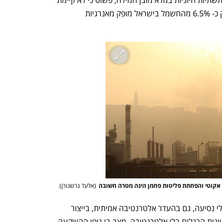
טבעי, דלקים וחשמל בישראל, והן מהוות תשתיות חיוניות במלא מובן המילה, פשוט כי לא קיימת 
להן אלטרנטיבה. נכון לסוף שנת 2020 רק כ- 6.5% מהחשמל בישראל מופק מאנרגיות 
א אקוטי והפחתת פליטות פחמן הינה מטרה חשובה
(
אלעד גרשגורן
)
בשונה מאגרת גודש שנועדה לשנות הרגלי נסיעה, גם בהעדר אלטרנטיבה אמיתית, בייצור 
חשמל ודלקים, לא ניתן לחנך את השוק לשנות הרגלים בלי אלטרנטיבה. מצב בו גופי ההשקעה 