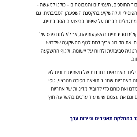
המשקיעים המובילים במשק, הפועלים עבור החוסכים, העמיתים והמבוטחים – כולנו למעשה - 
להשתמש בכוחם כדי לדחוף את החברות הפוסיליות להשקיע בהקטנת השפעתן הסביבתית, גם 
גמלים חברות על שיפור בביצועים הסביבתיים. 
חשוב לעודד את גופי ההשקעה לקדם שיקולים סביבתיים בהשקעותיהם, אך לא לתת פרס של 
"תאגיד נקי" למי שבחר להפקיר את התחום. את הדירוג צריך לתת לגוף ההשקעה שידרוש 
מהחברות בהן הוא משקיע דין לאמץ אסטרטגיה סביבתית ולדווח על יישומה, ולגוף ההשקעה 
ב. 
הקטנת השקעות של גופי ההשקעה המובילים והאחראים בחברות של תשתית חיונית לא 
מעידה על אחריות סביבתית אלא על בריחה מאחריות שתניב תוצאה הפוכה מהרצוי. גופי 
ההשקעה המובילים צריכים לנצל את מעמדם ואת כוחם כדי להוביל מדיניות של אחריות 
סביבתית, ולחנך את החברות, את החוסכים וגם את עצמם שיש עוד ערכים בהשקעה חוץ 
ר במחלקת תאגידים וניירות ערך