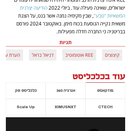
ישראלים, שאינה פעילה עוד. ביולי 2022 
הודיעה יצרנית 
המשאיות "טבע"
, שבין מקימיה נמנה אשר בנט, על הצגת 
משאית נקייה הנוסעת בכוח מימן. באוקטובר 2024 פורסם 
בבריטניה כי החברה חדלה מפעילות.
תגיות
קיצוצים
REE אוטומוטיב
דניאל בראל
הערת עסק 
עוד בכלכליסט
פודקאסט
אנרגיה 360
כלכליסט טק
Scale Up
XIMUSNXT
CTECH
יסייה חדשה
נפתח בכרטיסייה חדשה