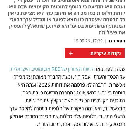
לפני שנה דיווחה REE אוטומוטיב על הערת "עסק חי",
ועתה היא מודיעה כי בנוסף לתוכנית הקיצוצים שלה היא
יוזמת חלופות כמו מכירה או מיזוג; עוד היא מציינת כי אין
כל הבטחה שעסקה כזו תצא לפועל או תגדיל ערך לבעלי
המניות; המשמעות בפועל היא שייתכן שתיאלץ להפסיק
את פעילותה
תומר הדר
|
17:29, 15.05.26
+
נקודות עיקריות
שנה חלפה מאז 
הדיווח האחרון של REE אוטומוטיב הישראלית
נפתח בכרטיסייה חדשה
נפתח בכרטיסייה חדשה
נפתח בכרטיסייה חדשה
נפתח בכרטיסייה חדשה
על הפסד והערת "עסק חי", וכעת החברה מאותת על מכירה 
אפשרית. החברה לא פרסמה את דוחות 2025, ועתה היא 
מוסרת כי "ב-1 במאי 2026 החברה הודיעה כי בתוספת 
לתוכנית הקיצוצים הכוללים מאמץ לקצץ את ההוצאות 
התפעוליות, היא יזמה ביקורת של חלופות במטרה למקסם ערך 
לבעלי המניות. חלופות אלה כוללות את מכירת החברה או חלק 
מנכסיה, מיזוג או שילוב עסקי אחר, מיזוג הפוך". 