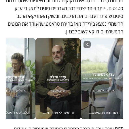
הקורונה, יצרני הרכב אינם זקוקים לחברות חיצוניות שימכרו להם 
פטנטים.  יותר ויותר יצרני רכב מערביים פונים לתאגידי ענק 
סינים שיפתחו עבורם את הרכבים. ובשוק האמריקאי הרכב 
החשמלי נמצא בירידה מאז בחירת טראמפ,שמעודד את הגופים 
הממשלתיים דווקא לשוב לבנזין. 
חינוך הוא המשישמה של החיים שלי - V
זה שינה לי את החיים: איך עידו איז'ק הופך את הסמארטפון לכלי צילום מקצועי_v
כלכליסט דיגיטל
REE אינה יצרנית הרכב המסחרי היחידה שמאחוריה עומדים 