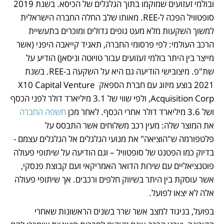
ובולמי זעזועים שמוקמו בתוך הגלגלים של הכיסא. בשנת 2019 
סופטוויל הפכה ל-REE. מאותו שלב החלה החברה הישראלית 
למשוך השקעות מלא מעט גופים גדולים ומוכרים בתעשיית 
הרכב העולמי: לפי פרסומי החברה, תאגיד קייאבה היפני (אשר 
מייצר בין היתר בולמי זעזועים עבור טויוטה וניסאן) הודיע על 
שת"פ. מיצובישי הודיעה גם היא על השקעה ב-REE. בשנת 
2021 בוצע מיזוג עם חברת הספאק X10 Capital Venture 
Acquisition Corp, ולפי שווי של 3.1 מיליארד דולר לפני הכסף 
ושל 3.6 מיליארד דולר אחרי הכסף. לאחר מכן 
חשפה החברה
את המוצר שלה: מעין רכב משלוחים אשר התבסס על 
פלטפורמה ש"הוציאה" את מנועי הגלגלים אל הגלגלים עצמם - 
בדיוק כמו הפטנט של סופטוויל – וגם הודיעה על שיתופי פעולה 
פוטנציאליים עם שירות הדואר האמריקאי ועם קבוצת פנסקי, 
אשר עוסקת בין היתר בשיווק חלפים ורכבים. אך שיתופי פעולה 
אלה לא יצאו לפועל. 
בפועל, בניגוד למצב אשר שרר בשנים הראשונות שאחרי 