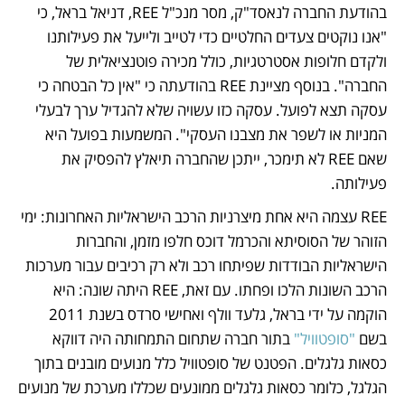
בהודעת החברה לנאסד"ק, מסר מנכ"ל REE, דניאל בראל, כי 
"אנו נוקטים צעדים החלטיים כדי לטייב ולייעל את פעילותנו 
ולקדם חלופות אסטרטגיות, כולל מכירה פוטנציאלית של 
החברה". בנוסף מציינת REE בהודעתה כי "אין כל הבטחה כי 
עסקה תצא לפועל. עסקה כזו עשויה שלא להגדיל ערך לבעלי 
המניות או לשפר את מצבנו העסקי". המשמעות בפועל היא 
שאם REE לא תימכר, ייתכן שהחברה תיאלץ להפסיק את 
פעילותה. 
REE עצמה היא אחת מיצרניות הרכב הישראליות האחרונות: ימי 
הזוהר של הסוסיתא והכרמל דוכס חלפו מזמן, והחברות 
הישראליות הבודדות שפיתחו רכב ולא רק רכיבים עבור מערכות 
הרכב השונות הלכו ופחתו. עם זאת, REE היתה שונה: היא 
הוקמה על ידי בראל, גלעד וולף ואחישי סרדס בשנת 2011 
בשם 
"סופטוויל"
 בתור חברה שתחום התמחותה היה דווקא 
כסאות גלגלים. הפטנט של סופטוויל כלל מנועים מובנים בתוך 
הגלגל, כלומר כסאות גלגלים ממונעים שכללו מערכת של מנועים 