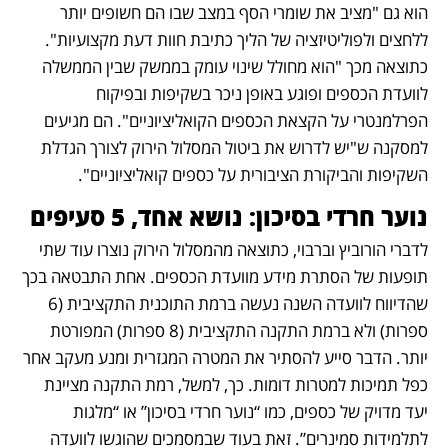
הוא גם "מציב את שומרי הסף במצב שבו הם חשופים יותר 
ללחצים ולפוליטיזציה של הליך כתיבת חוות דעת מקצועיות". 
כתוצאה מכך "הוא מחולל שינוי עומק בממשק שבין הממשלה 
לוועדת הכספים ופוגע באופן ניכר בשקיפות ובפיקוח 
הפרלמנטרי על הקצאת הכספים הקואליציוניים". הם מגיעים 
למסקנה ש"יש לדרוש את ביטול המסלול הירוק לצורך הגדלת 
השקיפות והביקורת הציבורית על כספים קואליציוניים".
נוער חרדי בסיכון: נושא אחד, 5 סעיפים
לדברי הורוביץ וברבוי, כתוצאה מהמסלול הירוק נוצרו עוד שתי 
תופעות של הסתרת מידע מוועדת הכספים. אחת התבטאה בכך 
שהדיווח לוועדה השנה נעשה ברמת התוכנית התקציבית (6 
ספרות) ולא ברמת התקנה התקציבית (8 ספרות) המפורטת 
יותר. הדבר סייע להסתיר את המטרה המגזרית ומנע מעקב אחר 
כפל תמיכות למטרות דומות. כך, למשל, רמת התקנה מציינת 
יעד מדויק של כספים, כמו “נוער חרדי בסיכון” או “מלגות 
לתלמידות סמינרים”. זאת בעוד שבמסמכים שהוגשו לוועדה 