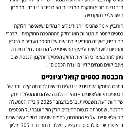
ד"ר נרי הורוביץ וחוקרת המדיניות הציבורית רוני ברבוי מהמכון 
הישראלי לדמוקרטיה. 
הורוביץ אומר שהניסיון המודע ליצור נהלים שיאפשרו חלוקת 
כספים למטרות מגזריות הוא "חלק מהמהפכה החוקתית". לדברי 
החוקרים, "אין זה מפתיע שבתנאים אלו מספר העתירות לבג"ץ 
והפניות ליועמ"שית ולייעוץ המשפטי של הכנסת גדול במיוחד. 
ניתן לומר בצער כי הוראות החוק, הפסיקה ותקנון הכנסת שוב 
אינם קווים מנחים לדיון בוועדת הכספים".
מכבסת כספים קואליציוניים
במרכז המחקר עומדים שני נהלים חדשים להזרמה קלה יותר של 
הכספים הקואליציוניים – נוהל ההלבנה שלהם והמסלול הירוק 
של חוות דעת משפטיות. ב־5 בדצמבר 2025 קיבלה הממשלה 
החלטה, שמטרתה לנסות להעלים חלק הולך וגובר של הכספים 
הקואליציוניים. על פי ההחלטה, כספים שניתנו במשך עשר שנים 
ברציפות יוכנסו לבסיס התקציב. בשלב זה מדובר ב־305 מיליון 