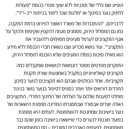
הופיע שם כללי של תוכניות ללא שיוך מגזרי בנוסח “פעולות 
לחיזוק נוער בסיכון” או “מלגות שכר לימוד בכיתות י"ג–י"ד”.
לדבריהם, "ההתנגדות של משרד האוצר לפירוט ברמת התקנה, 
כמו גם המסלול הירוק, מסמנים מגמה להקטין שקיפות ולהקל על 
אגף התקציבים לערפל סעיפים מסוימים ו'להעביר את 
התקציב'". עוד נושא מכריע שבו נשארו חברי הכנסת ללא מידע 
הוא מאילו סיבות נפסלו הסעיפים שלא הוכנסו למסלול הירוק. 
החוקרים מפרטים מספר דוגמאות לנושאים שמקבלים כמה 
תקציבים קואליציוניים במקביל באמצעות שורת תקנות 
תקציביות. אחד הבולטים שבהם הוא תקציבים לנוער בסיכון. 
החרדים דורשים יותר ויותר כספים לטיפול בנוער נושר בניגוד 
מוחלט לטענות שלהם על הצלחה של החינוך החרדי. התקציבים 
האלה יוצרים אבסורד שבמסגרתו המדינה מממנת הישארות של 
נוער בישיבות שמחנכות להשתמטות. לעתים היא מממנת 
בפועל חונכות לנערים כדי שיישארו בישיבה בזמן שהם כבר 
משתמטים. לפעמים האברכים החונכים – הם המשתמטים. 