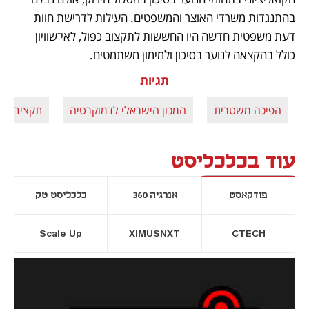
בהתנגדות משרדי האוצר והמשפטים. העילות לדרישת חוות 
דעת משפטית חדשה היו החששות לתקצוב כפול, לאי־שוויון 
כולל בהקצאה לנוער בסיכון ולמימון משתמטים. 
תגיות
הפיכה משטרית
המכון הישראלי לדמוקרטיה
תקציב המ
עוד בכלכליסט
פודקאסט
אנרגיה 360
כלכליסט טק
Scale Up
XIMUSNXT
CTECH
יסייה חדשה
נפתח בכרטיסייה חדשה