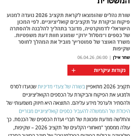
המשטרית
שורת נהלים שהומצאו לקראת תקציב 2026 נועדה למנוע
פיקוח וביקורת על תקציבים קואליציוניים. לפי המכון
הישראלי לדמוקרטיה, מדובר בתהליך להלבנה ולהסתרה
של כספים ו״מסלול ירוק״ שמונע חוות דעת משפטיות.
משרד האוצר של סמוטריץ’ מוביל את המהלך לחוסר
שקיפות
שחר אילן
|
06:00, 06.04.26
+
נקודות עיקריות
תקציב 2026 מתאפיין 
בשורה של צעדי מדיניות 
שנועדו לסרס 
נפתח בכרטיסייה חדשה
נפתח בכרטיסייה חדשה
ולמנוע את הפיקוח והביקורת על הכספים הקואליציוניים 
ולהסתיר ולערפל מידע עליהם. התוצאה היא חיזוק משמעותי של 
היכולת של הממשלה להעביר כספים קואליציוניים מגזריים 
והחלשה מודעת ומכוונת של חברי ועדת הכספים של הכנסת. כך 
עולה ממסמך "מאחורי הקלעים של תקציב 2026 – שקיפות, 
פוליטיקה וגבולות הפיקוח הפרלמנטרי" של חוקר החינוך החרדי 