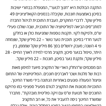
התקנה הבולטת היא "חנוך לנוער", המטפלת בבחורי ישיבות 
בסיכון באמצעות חונכות, שקיבלה בכספים הקואליציוניים 49 
מיליון שקל. לדברי החוקרים, העברת התוכנית לניהול החברה 
למתנ"סים הביאה לפוליטיזציה של התוכנית, שבה שולבו פעילי 
ש"ס, ולפיקוח לקוי. תקנות נוספות שמגיעות כולן או בחלקן 
לנוער חרדי בסיכון: תוכנית נוער נושר – 22 מיליון שקל, שצמחה 
פי 4 השנה; מענק ירושלים בסך 86 מיליון שקל שמממן, בין 
היתר, טיפול בנוער סיכון; תקציב מרכזי למידה לאורך החיים - 28 
מיליון שקל; ותקנת נוער בסיכון, חונכות – 22 מיליון שקל. 
הם מסכמים ש"החלק הארי של התקציב מיועד למימון מאות 
רבות של מלגות ושכר לאברכים חונכים. הפוליטיזציה של התחום 
ופיצול הפעולה פוגעים באחריות הנתונה בידי משרד החינוך. 
התוכניות מכוונות את התקציב לגורם מפעיל ספציפי כמו פרויקט 
החונכים של תנועת ש"ס עם זיקה פוליטית מובהקת". מתברר 
שמשרד החינוך ניסה להעביר את כל, או רוב התקציב 
הקואליציוני בתחומי הנוער בסיכון במסלול הירוק, אולם נבלם 