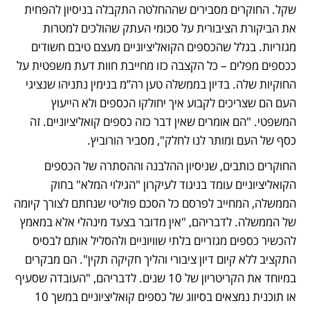
שקל. החוקרים מסבירים שההחלטה התקבלה בניסיון להפחית 
את הביקורת הציבורית על סכומי העתק שהולכים למטרות 
מגזריות. בגלל שהכספים הקואליציוניים מעצם טיבם חשודים 
ככספים מפלים – כל הקצבה כזו מחייבת חוות דעת משפטית על 
החוקיות שלה. בדיון בממשלה טען רה”מ בנימין נתניהו שנציגי 
העם הם שצריכים לקבוע איך יחולקו הכספים ולא הייעוץ 
המשפטי. "הם אומרים שאין דבר כזה כספים קואליציוניים. זה 
כסף של העם ומותר לנו לחלק", מסביר הורוביץ.
החוקרים כותבים, שניסיון ההלבנה וההסתרה של הכספים 
הקואליציוניים עומד בניגוד לעיקרון "הגילוי המלא" בחוק 
הממשלה, המחייב לפרסם כל הסכם פוליטי שנחתם לצורך קיומה 
של הממשלה. לדבריהם, "אין מדובר בצעד מינהלי אלא במאמץ 
להכשיר כספים מגזריים בלתי שוויוניים ולהסליל אותם לבסיס 
התקציב ללא קיום דיון ציבורי והליך חקיקה תקין". הם מבקרים 
במיוחד את הקריטריון של 10 שנים. לדבריהם, "העובדה שסעיף 
או תוכנית נמצאים בסיווג של כספים קואליציוניים במשך 10 