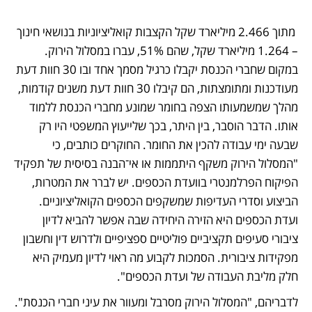
 מתוך 2.466 מיליארד שקל הקצבות קואליציוניות בנושאי חינוך 
– 1.264 מיליארד שקל, שהם 51%, עברו במסלול הירוק. 
במקום שחברי הכנסת יקבלו כרגיל מסמך אחד ובו 30 חוות דעת 
מעודכנות ומתומצתות, הם קיבלו 30 חוות דעת משנים קודמות, 
מהלך שמשמעותו הצפה בחומר שמונע מחברי הכנסת ללמוד 
אותו. הדבר הוסבר, בין היתר, בכך שלייעוץ המשפטי היו רק 
שבעה ימי עבודה להכין את החומר. החוקרים כותבים, כי 
"המסלול הירוק משקף היתממות או אי־הבנה בסיסית של תפקיד 
הפיקוח הפרלמנטרי בוועדת הכספים. יש לברר את המטרות, 
הביצוע וסדרי העדיפות שמשקפים הכספים הקואליציוניים. 
ועדת הכספים היא הזירה היחידה שבה אפשר להביא לדיון 
ציבורי סעיפים תקציביים פוליטיים ספציפיים ולדרוש דין וחשבון 
מפקידות ציבורית. הסמכות לקבוע מה ראוי לדיון מעמיק היא 
חלק מליבת העבודה של ועדת הכספים". 
לדבריהם, "המסלול הירוק מסרבל ומעוור את עיני חברי הכנסת". 