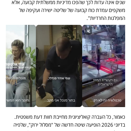
שנים אינה עדות לכך שהפכו מדיניות ממשלתית קבועה, אלא 
משקפים עמדת כוח קבועה של שליטה ישירה ועקיפה של 
המפלגות החרדיות".
טכנולוגיה זה לא רק בהייטק: גם תעשיית המזון הישראלית מאמצת כלי AI, אוטומציה וניתוח דאטה בזמן אמת
בתור מנכל אני מקבל מאות החלטות ביום, וה- Galaxy Z Fold8 Ultra עוזר לי לחתוך אותן מהר יותר_v
חינוך הוא המש
כאמור, כל העברה קואליציונית מחייבת חוות דעת משפטית. 
בדיוני 2026 הופיעה שיטה חדשה של "מסלול ירוק", שלפיה 