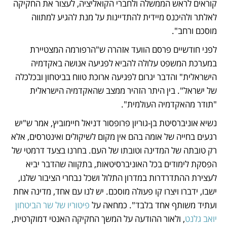
קוראים לראש הממשלה ולחברי הקואליציה, לעצור את החקיקה 
לאלתר ולהיכנס מיידית להתדיינות על מנת להגיע למתווה 
מוסכם ורחב".
לפני חודשיים פרסם הוועד אזהרה ש"הרפורמה המצטיירת 
במערכת המשפט עלולה להביא לפגיעה אנושה באקדמיה 
הישראלית" והדבר יגרום לפגיעה ארוכת טווח בביטחון ובכלכלה 
של ישראל". בין היתר הזהיר ממצב שהאקדמיה הישראלית 
"תודר מהאקדמיה העולמית".
נשיא אוניברסיטת בן-גוריון פרופסור דניאל חיימוביץ, אמר ש"יש 
רגעים בחייה של אומה בהם אין מקום לשיקולים ואינטרסים, אלא 
רק טובתה של המדינה וטובתו של העם. בחרנו בצעד דרמטי של 
הפסקת לימודים בכל האוניברסיטאות, בתקווה שהדבר יביא 
לעצירת ההתדרדרות במדרון התלול ושכל נבחרי הציבור שלנו, 
ישבו, ידברו ויצרו קו פעולה מוסכם. יש לנו עם אחד, מדינה אחת 
ועתיד משותף אחד בלבד". כמחאה על 
פיטוריו של שר הביטחון 
יואב גלנט
, ולאור ההודעה על המשך החקיקה האנטי דמוקרטית, 