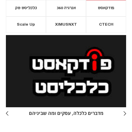
פודקאסט
אנרגיה 360
כלכליסט טק
Scale Up
XIMUSNXT
CTECH
יסייה חדשה
נפתח בכרטיסייה חדשה
מדברים כלכלה, עסקים ומה שביניהם