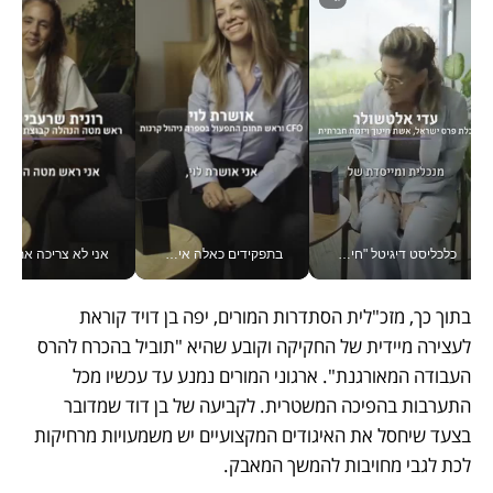
כלכליסט דיגיטל "חינוך הוא המשימה של החיים שלי"_v
בתפקידים כאלה אי אפשר לחכות: אושרת לוי מניעה השקעות ענק מהטלפון_v
אני לא צריכה את המשרד:
בתוך כך, מזכ"לית הסתדרות המורים, יפה בן דויד קוראת 
לעצירה מיידית של החקיקה וקובע שהיא "תוביל בהכרח להרס 
העבודה המאורגנת". ארגוני המורים נמנע עד עכשיו מכל 
התערבות בהפיכה המשטרית. לקביעה של בן דוד שמדובר 
בצעד שיחסל את האיגודים המקצועיים יש משמעויות מרחיקות 
לכת לגבי מחויבות להמשך המאבק.