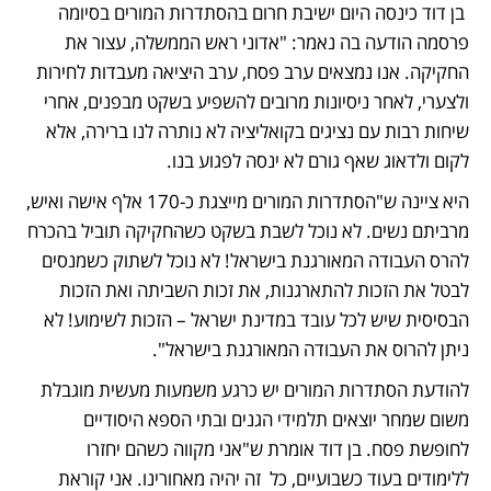
 בן דוד כינסה היום ישיבת חרום בהסתדרות המורים בסיומה 
פרסמה הודעה בה נאמר: "אדוני ראש הממשלה, עצור את 
החקיקה. אנו נמצאים ערב פסח, ערב היציאה מעבדות לחירות 
ולצערי, לאחר ניסיונות מרובים להשפיע בשקט מבפנים, אחרי 
שיחות רבות עם נציגים בקואליציה לא נותרה לנו ברירה, אלא 
לקום ולדאוג שאף גורם לא ינסה לפגוע בנו. 
היא ציינה ש"הסתדרות המורים מייצגת כ-170 אלף אישה ואיש, 
מרביתם נשים. לא נוכל לשבת בשקט כשהחקיקה תוביל בהכרח 
להרס העבודה המאורגנת בישראל! לא נוכל לשתוק כשמנסים 
לבטל את הזכות להתארגנות, את זכות השביתה ואת הזכות 
הבסיסית שיש לכל עובד במדינת ישראל – הזכות לשימוע! לא 
ניתן להרוס את העבודה המאורגנת בישראל". 
להודעת הסתדרות המורים יש כרגע משמעות מעשית מוגבלת 
משום שמחר יוצאים תלמידי הגנים ובתי הספא היסודיים 
לחופשת פסח. בן דוד אומרת ש"אני מקווה כשהם יחזרו 
ללימודים בעוד כשבועיים, כל  זה יהיה מאחורינו. אני קוראת 