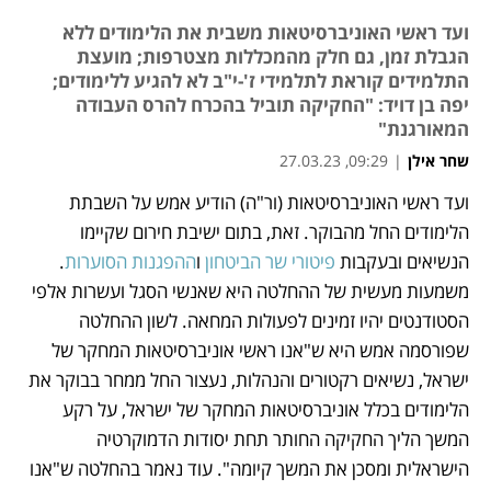
ועד ראשי האוניברסיטאות משבית את הלימודים ללא
הגבלת זמן, גם חלק מהמכללות מצטרפות; מועצת
התלמידים קוראת לתלמידי ז'-י"ב לא להגיע ללימודים;
יפה בן דויד: "החקיקה תוביל בהכרח להרס העבודה
המאורגנת"
שחר אילן
|
09:29, 27.03.23
ועד ראשי האוניברסיטאות (ור"ה) הודיע אמש על השבתת 
נפתח בכרטיסייה חדשה
נפתח בכרטיסייה חדשה
נפתח בכרטיסייה חדשה
נפתח בכרטיסייה חדשה
הלימודים החל מהבוקר. זאת, בתום ישיבת חירום שקיימו 
הנשיאים ובעקבות 
פיטורי שר הביטחון
 ו
ההפגנות הסוערות
. 
משמעות מעשית של ההחלטה היא שאנשי הסגל ועשרות אלפי 
הסטודנטים יהיו זמינים לפעולות המחאה. לשון ההחלטה 
שפורסמה אמש היא ש"אנו ראשי אוניברסיטאות המחקר של 
ישראל, נשיאים רקטורים והנהלות, נעצור החל ממחר בבוקר את 
הלימודים בכלל אוניברסיטאות המחקר של ישראל, על רקע 
המשך הליך החקיקה החותר תחת יסודות הדמוקרטיה 
הישראלית ומסכן את המשך קיומה". עוד נאמר בהחלטה ש"אנו 