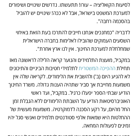
לסיעות הקואליציה – עורו! תתעשתו. נדרשים שינויים ושיפורים 
למערכת המשפט בישראל, אבל לא ככה! שינויים יש להוביל 
בהסכמה רחבה". 
לדבריה "כמחנכים אנחנו חייבים להתרכז בעת הזאת באיחוי 
השסעים העמוקים שהובילו לאלימות בחברה הישראלית 
שמחלחלת למערכת החינוך. אין לנו ארץ אחרת".
במקביל, מועצת התלמידים והנוער קראה הלילה לראשונה מאז 
תחילת 
ההפיכה המשטרית
 לתלמידי חטיבות הביניים והתיכונים 
לא להגיע היום (ב') ולהשבית את הלימודים. לקריאה שלה אין 
משמעות מחייבת אך סביר שתהיה הענות גדולה. משרד החינוך 
הודיע שבתי הספר יפעלו כרגיל. במקביל, ועד ראשי 
האוניברסיטאות הודיע על השבתת הלימודים ללא הגבלת זמן 
החל מהיום, על רקע הסכנה לדמוקרטיה. משמעות מעשית של 
ההחלטות היא שמאות אלפי סטודנטים תלמידים ואנשי סגל יהיו 
זמינים לפעולות המחאה.