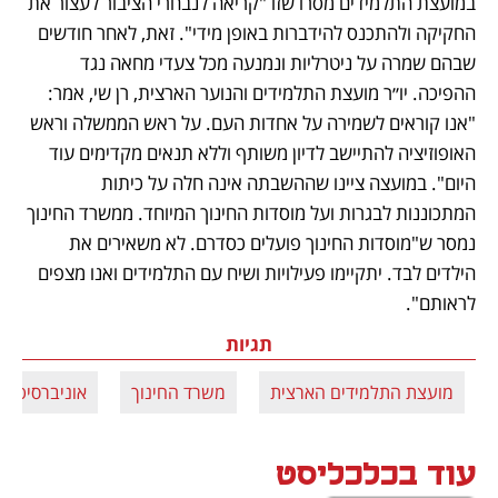
במועצת התלמידים מסרו שזו "קריאה לנבחרי הציבור לעצור את 
החקיקה ולהתכנס להידברות באופן מידי". זאת, לאחר חודשים 
שבהם שמרה על ניטרליות ונמנעה מכל צעדי מחאה נגד 
ההפיכה. יו״ר מועצת התלמידים והנוער הארצית, רן שי, אמר: 
"אנו קוראים לשמירה על אחדות העם. על ראש הממשלה וראש 
האופוזיציה להתיישב לדיון משותף וללא תנאים מקדימים עוד 
היום". במועצה ציינו שההשבתה אינה חלה על כיתות 
המתכוננות לבגרות ועל מוסדות החינוך המיוחד. ממשרד החינוך 
נמסר ש"מוסדות החינוך פועלים כסדרם. לא משאירים את 
הילדים לבד. יתקיימו פעילויות ושיח עם התלמידים ואנו מצפים 
לראותם". 
תגיות
מועצת התלמידים הארצית
משרד החינוך
אוניברסיטאו
עוד בכלכליסט