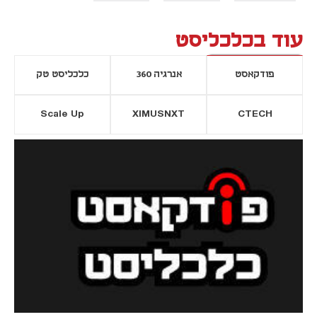
עוד בכלכליסט
פודקאסט
אנרגיה 360
כלכליסט טק
Scale Up
XIMUSNXT
CTECH
יסייה חדשה
נפתח בכרטיסייה חדשה