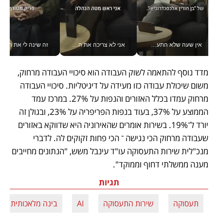
אין שעה שלא התעסקתי במשבר - טל אלכסנדרוביץ’ שגב מנהלת משברים תקשורתיים מכל מקום עם ה- Galaxy Z Fold8 Ultra שלה_v
אני לא צריכה את המשרד: רונית שרעבי-חדד מנהלת ארגון של 30000 עובדים מכל מקום_v
זה שינה לי את החיים: 
מדד נוסף להתאמה לשוק העבודה הוא סיכויי העבודה מרחוק, 
משום שיכולת עבודה כזו מעידה על דיגיטליות. סיכויי העבודה 
מרחוק עמדו בכלל האזורים והנפות על 27%. במרכז עמד 
הממוצע על 37%, בעוד בנפות הפריפריה על 23%, ובגולן זה 
יורד ל־19%. בשירות אומרים שהאירוניה היא שדווקא באזורים 
שעבודה מרחוק הכי נגישה ־ הכי פחות זקוקים לה. לדברי 
מנכ"לית שירות התעסוקה עו"ד עינבל משש, "הנתונים מחייבים 
מענה ממשלתי דחוף וממוקד".
תגיות
תעסוקה
שירות התעסוקה
AI
בינה מלאכותית