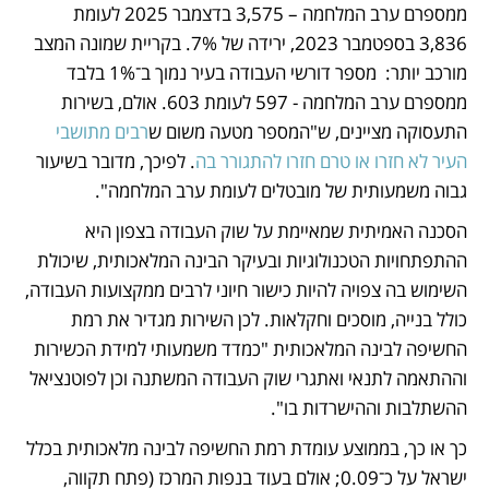
ממספרם ערב המלחמה – 3,575 בדצמבר 2025 לעומת 
3,836 בספטמבר 2023, ירידה של 7%. בקריית שמונה המצב 
מורכב יותר:  מספר דורשי העבודה בעיר נמוך ב־1% בלבד 
ממספרם ערב המלחמה - 597 לעומת 603. אולם, בשירות 
התעסוקה מציינים, ש"המספר מטעה משום ש
רבים מתושבי 
העיר לא חזרו או טרם חזרו להתגורר בה
. לפיכך, מדובר בשיעור 
גבוה משמעותית של מובטלים לעומת ערב המלחמה".
הסכנה האמיתית שמאיימת על שוק העבודה בצפון היא 
ההתפתחויות הטכנולוגיות ובעיקר הבינה המלאכותית, שיכולת 
השימוש בה צפויה להיות כישור חיוני לרבים ממקצועות העבודה, 
כולל בנייה, מוסכים וחקלאות. לכן השירות מגדיר את רמת 
החשיפה לבינה המלאכותית "כמדד משמעותי למידת הכשירות 
וההתאמה לתנאי ואתגרי שוק העבודה המשתנה וכן לפוטנציאל 
ההשתלבות וההישרדות בו".
כך או כך, בממוצע עומדת רמת החשיפה לבינה מלאכותית בכלל 
ישראל על כ־0.09; אולם בעוד בנפות המרכז (פתח תקווה, 