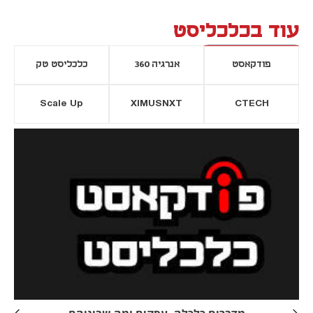
עוד בכלכליסט
פודקאסט
אנרגיה 360
כלכליסט טק
Scale Up
XIMUSNXT
CTECH
יסייה חדשה
נפתח בכרטיסייה חדשה