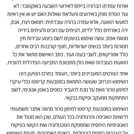
אודות עמדתו הברורה בייחס לאירועי השבעה באוקטובר: לא 
עוד הטלת ספק באירועים והעלאת שאלות האם יש או אין ראיות 
למעשי הזוועה, אלא עמדה ברורה עובדתית: חמאס רצח, אנס, 
ירה באזרחים כולל ילדים, לעיתים עם רובים ולעיתים בירייה 
מטווח אפס, עשה שימוש בנשקים לשם ביצוע עבירות מין 
חמורות ביותר בנשים ישראליות, חטף קורבנות רבים אחרים, 
כולל אמריקאים, לשבי בעזה ועוד. כתב האישום מתאר את כל 
הזוועות כעובדות שאת כולן מתכוונת התביעה הפדרלית להוכיח. 
אחד הפרטים המעניינים ביותר, העומד במרכז הטיעון הינו 
השימוש הנרחב שעושה החמאס במטבעות קריפטו ככלי עיקרי 
למימון טרור וזאת על מנת להעביר כספים באופן אנונימי, לשם 
התחמקות ממעקב ופיקוח בנקאי.
השימוש במטבעות קריפטו למימון טרור מהווה אתגר משמעותי 
לרשויות האכיפה והרגולציה בכל העולם, שכן הוא מנצל את 
האנונימיות היחסית שמספקת הטכנולוגיה ואת הקושי בפיקוח 
על העברות כספים דיגיטליות. בשנים האחרונות, מגמת השימוש 