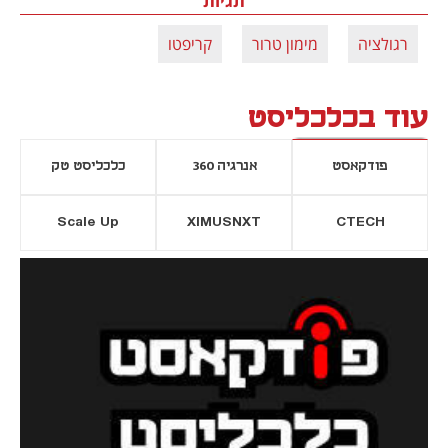
תגיות
רגולציה
מימון טרור
קריפטו
עוד בכלכליסט
פודקאסט
אנרגיה 360
כלכליסט טק
Scale Up
XIMUSNXT
CTECH
יסייה חדשה
נפתח בכרטיסייה חדשה