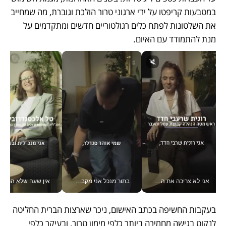
במטבעות קריפטו על ידי ארגוני טרור הולכת וגוברת, מה שמחייב 
את השלטונות לפתח כלים רגולטוריים חדשים ומתקדמים על 
מנת להתמודד עם האיום.
אני לא צריכה את המשרד: רונית שרעבי-חדד מנהלת ארגון של 30000 עובדים מכל מקום_v
בתור מנכל אני מקבל מאות החלטות ביום, וה- Galaxy Z Fold8 Ultra עוזר לי לחתוך אותן מהר יותר_v
אין שעה שלא התעסקתי במשבר - טל אלכסנדרוביץ’ שגב מנהלת משברים
בעקבות החשיפה בכתב האישום, ניכר שארצות הברית החליטה 
לנקוט בגישה מחמירה ביותר כלפי מימון טרור, ובעיקר כלפי 