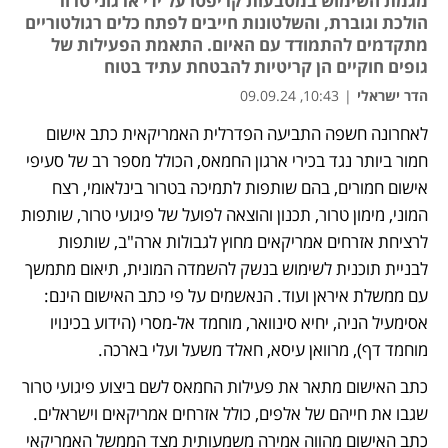
מגמת השימוש במטבעות קריפטו על ידי ארגוני טרור
הולכת וגוברת, והשלטונות חייבים לפתח כלים רגולטוריים
מתקדמים להתמודד עם האיום. התאמת הפעילות של
גופים חוקיים הן קריטיות להבטחת עתיד בטוח
הדר ישראלי
|
10:43, 09.09.24
לאחרונה חשפה התביעה הפדרלית האמריקאית כתב אישום 
חמור ביותר נגד בכירי ארגון החמאס, הכולל מספר רב של סעיפי 
אישום חמורים, בהם שותפות לתמיכה בטרור בינלאומי, רצח 
המוני, מימון טרור, תכנון והוצאה לפועל של פיגועי טרור, שותפות 
לרציחת אזרחים אמריקאים מחוץ לגבולות ארה"ב, שותפות 
לבניית תוכנית לשימוש בנשק להשמדה המונית, תיאום מתמשך 
עם ממשלת איראן ועוד. הנאשמים על פי כתב האישום הינם: 
אסימעיל הניה, יחיא סינוואר, מוחמד אל-מסרי (הידוע בכינויו 
מוחמד דף), מרוואן עיסא, חאלד משעל ועלי בארכה.
כתב האישום מתאר את פעילות החמאס לשם ביצוע פיגועי טרור 
שגבו את חייהם של אלפים, כולל אזרחים אמריקאים וישראלים. 
כתב האישום מהווה אמירה משמעותית מצד הממשל האמריקאי 