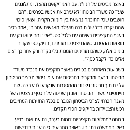
באוצר מביטים על המו"מ עם האמריקאים מהצד, ומתלוננים 
שעד כה משרד הביטחון לא עירב את אנשיו בפרטים. "הם 
חושבים שכל החוכמה נמצאת בין חומות הקריה, ושאין סיכוי 
שהם יקבלו בדל של תובנה מועילה מאנשים אחרים", אמר בכיר 
באגף התקציבים בשיחה עם כלכליסט. "אלינו הם יבואו רק עם 
תוצאות ההסכם, כשהם יצטרכו מזומנים, בדיוק כפי שקורה 
בימים אלה, כשהם מזרימים הזמנות בלי בקרה ורק אחר כך רצים 
אלינו כדי לקבל כסף".
בשבועות האחרונים בכירים באוצר תוקפים את מנכ"ל משרד 
הביטחון ברעם ומבקרים בחריפות את אופן ניהול תקציב הביטחון 
על ידו תוך חריגות נשנות מהמסגרות שנקבעו לו עד כה. שם 
מייחסים למשרד הביטחון אובדן שליטה על הכסף באצטלה של 
מענה הכרחי לצרכי הביטחון הגוברים בכלל החזיתות המחייבים 
רכש והצטיידות בהיקפים חסרי תקדים.
בדומה למחלוקות תקציביות דומות בעבר, גם את זאת יכריע 
ראש הממשלה נתניהו. באוצר מתריעים כי היענות לדרישות 