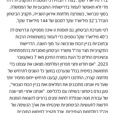
112 מיליארד שקל. בצה"ל הבהירו כי המסגרת התקציבית דלה 
מדי ולא תאפשר לעמוד בדרישותיה התובעניות של הממשלה. 
בסוף פברואר, כשפרצה מלחמת איראן השנייה, תקציב הביטחון 
הוגדל ב־32 מיליארד שקל לסכום של 144 מיליארד שקל.
לפי מערכת הביטחון, גם תוספת זו אינה מספיקה ונדרשים לה 
כ־40 מיליארד שקל נוספים כדי לעמוד במשימותיה הרבות 
ובתוכניות בניין הכוח שגיבשה עד סוף השנה. הדרישות 
התקציביות מצד צה"ל ומשרד הביטחון מוסברות בהתפתחויות 
ובשינויים החלים כל העת במזרח התיכון מאז 7 באוקטובר 
2023. "אם חודש וחצי מפרוץ המלחמה מצאנו את עצמנו בלי 
תחמושת בסיסית בגלל שנערכנו במשך כל השנים לתרחיש של 
מלחמה קצרה, החלפנו דיסקט, קבענו תרחיש ייחוס מחמיר יותר 
שעל פיו אנחנו מתכננים את המלאים ואת בניין הכוח הצבאי", 
טען גורם ביטחוני בשיחה עם כלכליסט. "אנחנו אחרי חצי שנה 
של עבודת מטה שכוללת לוחות זמנים ברורים להוצאת הזמנות 
חדשות לתעשיות הביטחוניות שיבטיחו את אורך הנשימה של 
צה"ל במלחמות העתידיות, אבל תקציב למימוש התוכנית 