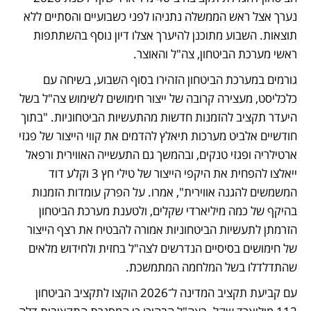
נערך אצל ראש הממשלה נתניהו לפני כשבועיים והסתיים ללא 
תוצאות. השבוע מתוכנן להיערך אצלו דיון נוסף בהשתתפות 
ראשי מערכת הביטחון, צה"ל והאוצר.
גורמים במערכת הביטחון הזהירו בסוף השבוע, בשיחה עם 
כלכליסט, מעצירה קרובה של ייצור חימושים לשימוש צה"ל בשל 
היעדר תקציב להזמנות חדשות מהתעשיות הביטחוניות. "בתוך 
חודשיים אלביט מערכות תיאלץ להדמים את קווי הייצור של פגזי 
ארטילריה ופגזי טנקים, ובהמשך גם התעשייה האווירית ורפאל 
ייאלצו להפחית את היקפי הייצור של טילי חץ 3 וקלע דוד 
המשמשים להגנה אווירית", אמרו. על הפרק עומדות הזמנות 
בהיקף של כמה מיליארדי שקלים, ולטענת מערכת הביטחון 
הזרמתן לתעשיות הביטחוניות אמורה להבטיח את רצף הייצור 
של חימושים בסיסיים הנדרשים לצה"ל בחזית ולחידוש מלאים 
שהתדלדלו בשל המלחמה המתמשכת.
עם קביעת תקציב המדינה ל־2026 הוקצו לתקציב הביטחון 