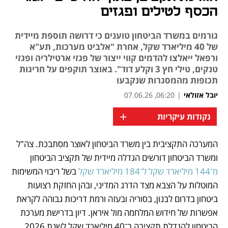
הכסף לטילים ופגזים
גורמים במשרד הביטחון טוענים כי דרושה תוספת מיידית
של 40 מיליארד שקל, אחרת "אלביט מערכות, תע"א
ורפאל ייאלצו להדמים קווי ייצור של פגזי ארטילריה ופגזי
טנקים, טילי חץ 3 וקלע דוד". באוצר תוקפים על חריגות
תכופות מהמסגרות שנקבעו
יובל אזולאי
|
06:20, 07.06.26
+
נקודות עיקריות
המערכה התקציבית בין משרד הביטחון לאוצר מסתבכת. צה"ל 
נפתח בכרטיסייה חדשה
נפתח בכרטיסייה חדשה
נפתח בכרטיסייה חדשה
ומשרד הביטחון דורשים הגדלה מיידית של תקציב הביטחון 
מ־144 מיליארד שקל ל־184 מיליארד שקל
 בשל ריבוי המשימות 
המוטלות על הצבא מצד הדרג המדיני, ובהן החזקת רצועות 
ביטחון בדרום לבנון, בסוריה ובעזה ורמת דריכות גבוהה לקראת 
אפשרות של חידוש המלחמה מול איראן. דיון בדרישת מערכת 
הביטחון להגדלת תקציבה ב־40 מיליארד שקל לשנת 2026 