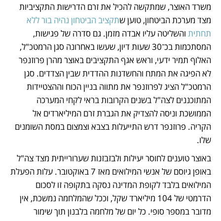
משרד האוצר, שמתקשה להכיל את זרם הדרישות התקציביות 
מצד מערכת הביטחון, טוען ש
תקציב הביטחון נהיה בור ללא 
תחתית
 והשליטה עליו אבדה מזמן. גם סדרה של פגישות, 
המסתכמות בכ־30 שעות דיון, שעשו באחרונה סגן הרמטכ"ל, 
האלוף תמיר ידעי, וראש אגף התקציבים באוצר מהרן פרוזנפר 
לא הפיגה את המתח והחשדנות ההדדית שבין הצדדים. סגן 
הרמטכ"ל הציג לפרוזנפר את מתווה בניין הכוח וההצטיידות 
המתוכננים לצה"ל בשנים הקרובות בראי לקחי המערכה 
הממושכת וניסה להצדיק את הגברת זרם המיליארדים אל 
הקריה. פרוזנפר דרש התייעלות בצבא וצמצום במסת השומנים 
שלו.
באוצר טוענים לחוסר יעילות ולבזבזנות שערורייתית מצד צה"ל 
באופן גיוסם של אנשי המילואים מאז 7 באוקטובר. עלות הפעלת 
המילואים בלבד לקופת המדינה נסקה בתקופה זו לסכום 
הדרמטי של 104 מיליארד שקל, וככל שהמלחמה נמשכת, אין 
מדובר במספר סופי. כל יום של מלחמה בלבנון תוך שימור 