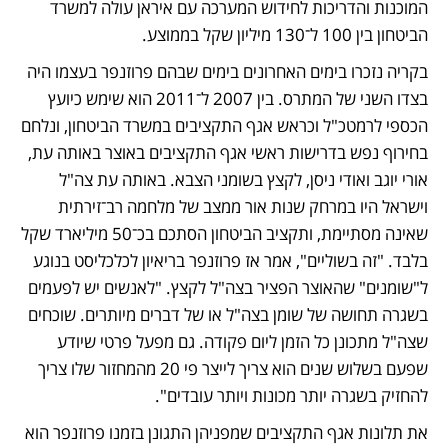
המוכנות והדריכות לחידוש המערכה עם איראן עולה למשרד 
הביטחון בין 100 ל־130 מיליון שקל בממוצע.
בקריה נזכרו בימים האחרונים בימים שבהם פרוזנפר בעצמו היה 
בצדו השני של המתרס. בין 2007 ל־2011 הוא שימש כיועץ 
הכספי לרמטכ"ל וכראש אגף התקציבים במשרד הביטחון, ונלחם 
בחירוף נפש בדרישות ראשי אגף התקציבים באוצר באותה עת, 
אורי יוגב ואודי ניסן, לקצץ בשומני הצבא. באותה עת צה"ל 
וישראל היו במרחק שנות אור ממצב של מלחמה רב־זירתית 
שאינה מסתיימת, ותקציב הביטחון הסתכם בכ־50 מיליארד שקל 
בלבד. "זה בשוליים", אמר אז פרוזנפר בריאיון לכלכליסט בנוגע 
ל"שומנים" שהאוצר הפציר בצה"ל לקצץ. "לאנשים יש לפעמים 
בשגרה תחושה של שומן בצה"ל או של דברים מיותרים. שוכחים 
שצה"ל מתכונן כל הזמן ליום פקודה. גם מפעל פרטי שיודע 
שפעם בשלוש שנים הוא צריך לייצר פי 20 מהמחזור שלו צריך 
להחזיק בשגרה יותר מכונות ויותר עובדים".
את תלונות אגף התקציבים שמפניהן התגונן בזמנו פרוזנפר הוא 