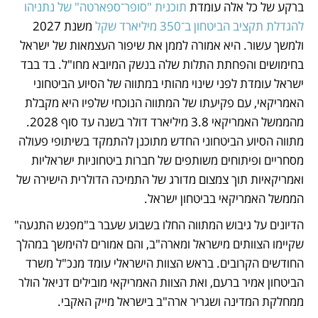
ברקע של כל אלה עומדת 
תוכנית "סופר־ספארטה" של נתניהו 
להגדלת תקציב הביטחון ב־350 מיליארד שקל
 משנת 2027 
ולמשך עשור. היא אמורה לממן את שיפור העצמאות של ישראל 
בחימושים והפחתת התלות שלה בנשק המיובא מחו"ל. בד בבד 
ישראל עומדת לפני שינוי מהותי במתווה של הסיוע הביטחוני 
האמריקאי, עם פקיעתו של המתווה הנוכחי שלפיו היא מקבלת 
מהממשל האמריקאי 3.8 מיליארד דולר בשנה עד סוף 2028. 
מתווה הסיוע הביטחוני החדש מתוכנן להתמקד בשיתופי פעולה 
מסחריים ופיתוחים משותפים של חברות ביטחוניות ישראליות 
ואמריקאיות תוך צמצום מדורג של התמיכה הדולרית הישירה של 
הממשל האמריקאי בביטחון ישראל.
הדיונים על גיבוש המתווה החלו בשבוע שעבר ב"מפגש התנעה" 
שקיימו הצוותים מישראל ומארה"ב, והם אמורים להימשך במהלך 
החודשים הקרובים. בראש הצוות הישראלי עומד מנכ"ל משרד 
הביטחון אמיר ברעם, ואת הצוות האמריקאי מובילים דניאל הולר 
ממחלקת המדינה ושגריר ארה"ב בישראל מייק האקבי.