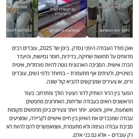
חינוך הוא המשישמה של החיים שלי - V
טכנולוגיה זה לא רק בהייטק: גם תעשיית המזון הישראלית מאמצת כלי AI, אוטומציה וניתוח דאטה בזמן אמת
כלכליסט דיגיטל
ואכן מודל העבודה היפני נסדק. ביפן של 2025, עובדים רבים 
מדווחים על תחושת שחיקה, בדידות, חוסר גמישות, והיעדר 
הכרה אישית. הסביבה הארגונית נוטה להיות פורמלית, איטית 
בשינויים, ולעיתים אף מתעמרת – במיוחד כלפי נשים, עובדים 
זרים, או צעירים שמבקשים להביא קול שונה.
הפער בין הדור הוותיק לדור הצעיר הולך ומתרחב: בעוד 
הראשונים רואים בעבודה שליחות, האחרונים מחפשים 
משמעות, איזון, וחופש. יותר ויותר צעירים ביפן מחפשים מקומות 
עבודה שמכבדים את האיזון בין חיים אישיים לקריירה, שמציעים 
סביבת עבודה נעימה ולא מתעמרת, ושמאפשרים להם להיות לא 
רק עובדים – אלא גם בני אדם.