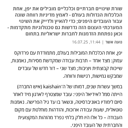
שורת שינויים חברתיים וכלכליים מובילים את יפן, אחת
הכלכלות הגדולות בעולם - לאמץ מדיניות רווחה שונה
עבור העובדים היפנים; כדי להאיץ ולדייק את השינוי
המערכתי העצום הזה נדרשות גם טכנולוגיות מתקדמות -
וכאן נפתחת הזדמנות לחברות ישראליות בתחום
נועה אשר
|
11:44, 16.07.25
יפן, אחת הכלכלות המובילות בעולם, מתמודדת עם פרדוקס 
עמוק: מצד אחד – תרבות עבודה שמקדשת מסירות, נאמנות, 
שייכות קבוצתית ויציבות; מצד שני – דור חדש של עובדים 
שמבקש גמישות, רגישות ורווחה.
במשך עשרות שנים, דמותו של ה־kaishain (איש החברה) 
הייתה סמל לאידיאל היפני: עובד שמצטרף לארגון מיד לאחר 
סיום לימודיו באוניברסיטה, ונשאר בו עד גיל הפרישה. נאמנות 
טוטאלית, שעות עבודה ארוכות, והזדהות מוחלטת עם מקום 
העבודה – כל אלו היו חלק בלתי נפרד מהזהות המקצועית 
והחברתית של העובד היפני. 