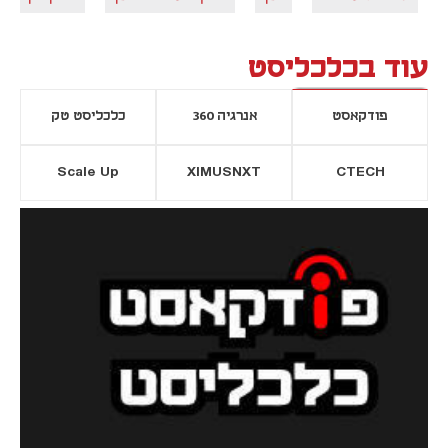
עוד בכלכליסט
פודקאסט
אנרגיה 360
כלכליסט טק
Scale Up
XIMUSNXT
CTECH
יסייה חדשה
נפתח בכרטיסייה חדשה