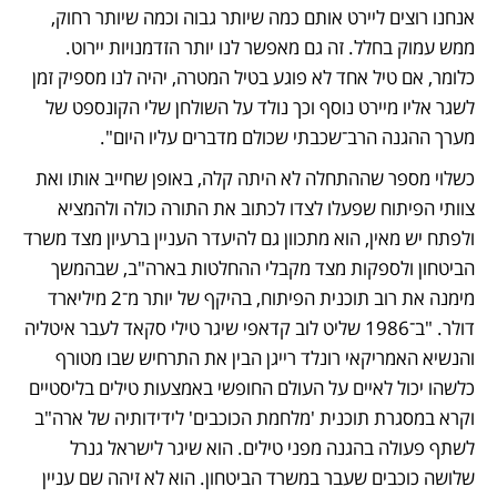
אנחנו רוצים ליירט אותם כמה שיותר גבוה וכמה שיותר רחוק, 
ממש עמוק בחלל. זה גם מאפשר לנו יותר הזדמנויות יירוט. 
כלומר, אם טיל אחד לא פוגע בטיל המטרה, יהיה לנו מספיק זמן 
לשגר אליו מיירט נוסף וכך נולד על השולחן שלי הקונספט של 
מערך ההגנה הרב־שכבתי שכולם מדברים עליו היום".
כשלוי מספר שההתחלה לא היתה קלה, באופן שחייב אותו ואת 
צוותי הפיתוח שפעלו לצדו לכתוב את התורה כולה ולהמציא 
ולפתח יש מאין, הוא מתכוון גם להיעדר העניין ברעיון מצד משרד 
הביטחון ולספקות מצד מקבלי ההחלטות בארה"ב, שבהמשך 
מימנה את רוב תוכנית הפיתוח, בהיקף של יותר מ־2 מיליארד 
דולר. "ב־1986 שליט לוב קדאפי שיגר טילי סקאד לעבר איטליה 
והנשיא האמריקאי רונלד רייגן הבין את התרחיש שבו מטורף 
כלשהו יכול לאיים על העולם החופשי באמצעות טילים בליסטיים 
וקרא במסגרת תוכנית 'מלחמת הכוכבים' לידידותיה של ארה"ב 
לשתף פעולה בהגנה מפני טילים. הוא שיגר לישראל גנרל 
שלושה כוכבים שעבר במשרד הביטחון. הוא לא זיהה שם עניין 