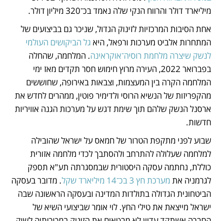
מיליארד דולר והרווח הנקי שלה נאמד בכ־320 מיליון דולר. 
אחת הסיבות המרכזיות לזינוק הגדול, שניכר גם בביצועים של 
המתחרות אלביט מערכות ורפאל, היא 
גל הביקושים העולמי 
לנשק שיצרה מלחמת רוסיה־אוקראינה
. המלחמה, שהחלה 
בפברואר 2022, העירה מרוץ חימוש חסר תקדים מאז ימי 
המלחמה הקרה בין המעצמות, וצבאות באירופה, שחוששים 
מהקפריזות של הנשיא הרוסי ולדימיר פוטין, ממהרים לחדש את 
ארסנל הנשק שלהם תוך שימת דגש על מערכות הגנה אוויריות 
חדשות. 
שבוע לפני מתקפת הטרור של חמאס על ישראל שהובילה 
למלחמה שעלולה להתרחב ולהסתבך לכדי מלחמה אזורית 
כוללת, נחתמה עסקה היסטורית שבמסגרתה תע"א תספק 
לגרמניה את
 מערכת חץ 3 בכ־14 מיליארד שקל
. מדובר בעסקה 
הביטחונית הגדולה בתולדות המדינה ובעסקה הראשונה שבה 
ישראל מייצאת את טילי החץ. לוי אומר שביצועי השיא של 
החברה אשתקד עדיין לא מבטאים את הזינוק במכירותיה לשוק 