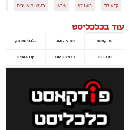
קלע דוד
בועז לוי
איראן
תעשייה אווירית
חץ
עוד בכלכליסט
פודקאסט
אנרגיה 360
כלכליסט טק
Scale Up
XIMUSNXT
CTECH
יסייה חדשה
נפתח בכרטיסייה חדשה