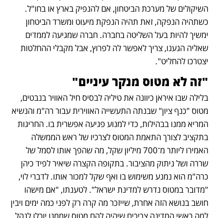
השיקולים של מערכת הביטחון, אם להנפיק בארץ או בחו"ל. 
כשתהיה הנפקה, זאת תהיה הנפקת מיעוט ומשרד הביטחון 
ימשיך להיות בעל השליטה בחברה. חברה שמגיעה לממדים 
שאליה הגענו, צריך לאפשר לה לפרוץ, אבל מקבלי ההחלטות 
יצטרכו להחליט". 
"זה לא מטוס מנקר עיניים"
בלילה שבו איראן כיוונה את טיליה לבסיס חיל האוויר בנבטים, 
מטוס "כנף ציון" שבנתה התעשייה האווירית עבור רה"מ והנשיא 
המריא ממנו בבהילות, כדי למנוע פגיעה אפשרית בו. החריגות 
בתקציב לצורך התאמת המטוס לצרכיו של ראש הממשלה 
האמירו ליותר מ־700 מיליון שקל, מה שהפך אותו לסמל של 
שררה ושל ניתוק מהציבור. בתקופה הקצרה שיאיר לפיד כיהן 
כרה"מ הוא נמנע משימוש בו ואף שקל למכור אותו. לדברי לוי, 
"מדובר במטוס נדרש למדינת ישראל". לטענתו, "אם מישהו 
חושב בנושא הזה אחרת, שייזכר מה קרה רק לפני כמה ימים ויבין 
למה ראשי המדינה צריכים שיהיה להם מטוס שממנו יוכלו לנהל 