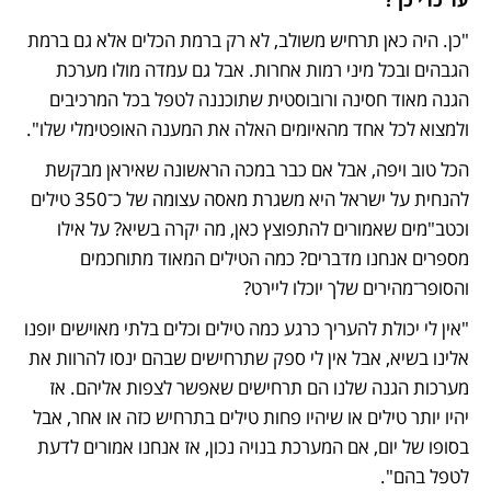
"כן. היה כאן תרחיש משולב, לא רק ברמת הכלים אלא גם ברמת 
הגבהים ובכל מיני רמות אחרות. אבל גם עמדה מולו מערכת 
הגנה מאוד חסינה ורובוסטית שתוכננה לטפל בכל המרכיבים 
ולמצוא לכל אחד מהאיומים האלה את המענה האופטימלי שלו".
הכל טוב ויפה, אבל אם כבר במכה הראשונה שאיראן מבקשת 
להנחית על ישראל היא משגרת מאסה עצומה של כ־350 טילים 
וכטב"מים שאמורים להתפוצץ כאן, מה יקרה בשיא? על אילו 
מספרים אנחנו מדברים? כמה הטילים המאוד מתוחכמים 
והסופר־מהירים שלך יוכלו ליירט?
"אין לי יכולת להעריך כרגע כמה טילים וכלים בלתי מאוישים יופנו 
אלינו בשיא, אבל אין לי ספק שתרחישים שבהם ינסו להרוות את 
מערכות הגנה שלנו הם תרחישים שאפשר לצפות אליהם. אז 
יהיו יותר טילים או שיהיו פחות טילים בתרחיש כזה או אחר, אבל 
בסופו של יום, אם המערכת בנויה נכון, אז אנחנו אמורים לדעת 
לטפל בהם".