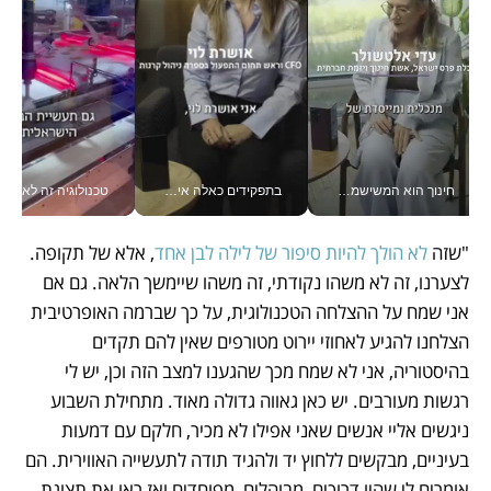
חינוך הוא המשישמה של החיים שלי - V
בתפקידים כאלה אי אפשר לחכות: אושרת לוי מניעה השקעות ענק מהטלפון_v
טכנולוגיה זה לא רק בהייטק: גם תעשיי
"שזה 
לא הולך להיות סיפור של לילה לבן אחד
, אלא של תקופה. 
לצערנו, זה לא משהו נקודתי, זה משהו שיימשך הלאה. גם אם 
אני שמח על ההצלחה הטכנולוגית, על כך שברמה האופרטיבית 
הצלחנו להגיע לאחוזי יירוט מטורפים שאין להם תקדים 
בהיסטוריה, אני לא שמח מכך שהגענו למצב הזה וכן, יש לי 
רגשות מעורבים. יש כאן גאווה גדולה מאוד. מתחילת השבוע 
ניגשים אליי אנשים שאני אפילו לא מכיר, חלקם עם דמעות 
בעיניים, מבקשים ללחוץ יד ולהגיד תודה לתעשייה האווירית. הם 
אומרים לי שהיו דרוכים, מבוהלים, מפוחדים ואז ראו את תצוגת 