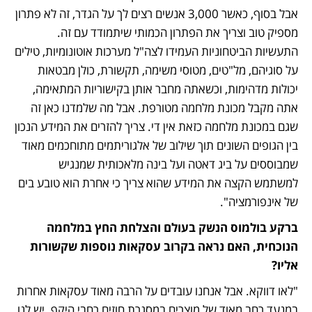
אבל בסוף, כאשר 3,000 אנשים רצים לך על הגדר, זה לא פתרון 
מספיק טוב וצריך את הפתרון הכמותי שיתמודד עם זה. 
התעשיות הביטחוניות העמידו לצה"ל מערכות אוטונומיות, טילים 
על סוגיהם, מל"טים, מטוסי משימה, תקשורת, כולן מבטאות 
יכולות מדהימות, וכשאתה מחבר אותן בקישוריות המתאימה, 
אתה מקבל מכונת מלחמה מטורפת. אבל מה שלמדנו כאן זה 
שגם במכונת מלחמה כזאת אין די. צריך להזרים את המידע הנכון 
בין הגופים השונים תוך שילוב של אלגוריתמים מתוחכמים מאוד 
שמבוססים על ביג דאטה ועל בינה מלאכותית שמנגיש 
למשתמש הקצה את המידע שהוא צריך כי אחרת הוא טובע בים 
של אינפורמציה".
ברקע בולמוס הנשק בעולם והצלחת החץ במלחמה 
הנוכחית, האם נראה בקרוב עסקאות נוספות שקשורות 
אליו?
"לאו דווקא. אבל אנחנו עובדים על הרבה מאוד עסקאות אחרות 
במנעד רחב מאוד של מוצרים במסגרת חוזים רחבי היקף. יש לנו 