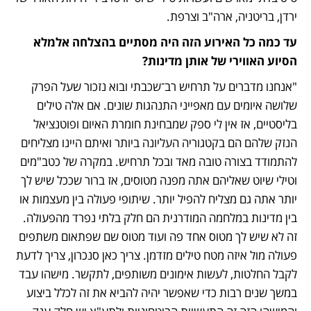
ירדן, בריטניה, ארה"ב וצרפת. 
עד כמה כל האירוע הזה היה מסתיים בהצלחה אלמלא 
הסיוע האווירי של אותן מדינות?
"אנחנו מדברים על תרחיש רב־שכבתי ובוא נזכור שעל הפרק 
שלושה איומים עם מאפייני התנהגות שונים. אם אלה טילים 
בליסטיים, אז אין לי ספק שמבחינת חומרת האיום ופוטנציאל 
הנזק שלהם הם בקטגוריה העליונה ביותר ואיתם היינו מצליחים 
להתמודד בצורה טובה מאד ובכל תרחיש. במקרה של כטב"מים 
וטילי שיוט שאליהם אתה מפנה מטוסים, אז ברור שככל שיש לך 
יותר אתה גם מצליח להפיל יותר. שיתופי פעולה בין מעצמות או 
בין מדינות במלחמה המודרנית הם חלק בלתי נפרד מהפעולה. 
זה לא שיש לך מטוס אחד פה ועוד מטוס שם שפתאום משתפים 
פעולה מול איזה מטח טילים מזדמן. צריך כאן סנכרון, צריך לדעת 
לקבל החלטות, לעשות אימונים משותפים, לתקשר. מישהו עבד 
במשך שנים רבות כדי שאפשר יהיה להביא את זה לכלל ביצוע 