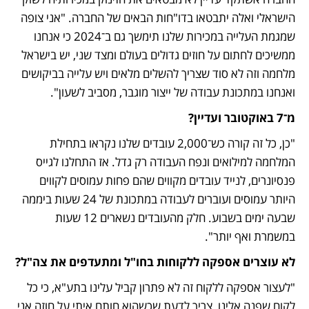
הישראלי ואלה יתבטאו בדו"חות הבאים של החברה. "אני צופה 
שמגמת העלייה במכירות שלנו תימשך גם ב־2024 כי אנחנו 
ממשיכים לחתום על חוזים גדולים בעולם ומצד שני, יש בישראל 
מלחמה וזה לא סוד שצריך להשלים מלאים ויש עלייה בביקושים 
ואנחנו במתכונת עבודה של ייצור מוגבר, מסביב לשעון". 
מ־7 באוקטובר ועדיין? 
"כן, כל זה קורה כש־2,000 עובדים שלנו נקראו בתחילת 
המלחמה למילואים ונפח העבודה רק גדל. אז התחלנו לגייס 
פנסיונרים, לנייד עובדים מקווים שהם פחות עמוסים לקווים 
היותר עמוסים ועוברים לעבודה במתכונת של 24 שעות ביממה 
שבעה ימים בשבוע. חלק מהעובדים נשארים 12 שעות 
במשמרת ואף יותר". 
לא עוצרים אספקה ללקוחות בחו"ל ומתעדפים את צה"ל?
"לעצור אספקה ללקוח זה לא פתרון קביל עלינו בתע"א, כי כל 
לקוח שפנה אלינו, צריך לדעת שכשהוא חותם איתי על חוזה אני 