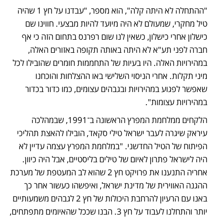
"ההתחלה לא היתה קלה", הוא מספר, "עבדנו על חץ 1 שהיה 
טיל מחקרי, שמעולם לא היה מיועד להיות מבצעי. חווינו שם 
כישלון אחרי כישלון, כשאין לנו שום רפרנס בתחום הזה כי אף 
חברה לפני תע"א לא היתה באותה תקופה באזורים האלה, 
במהירויות האלה. היו בעיות של התחממות חומרים שהובילו לכל 
מיני תקלות. אחרי הניסוי השלישי באו ההצלחות והוכחנו 
שאפשר לפגוע במהירויות ובגבהים עצומים, כמו כדור בכדור 
במהירויות עצומות". 
הלקחים ממלחמת המפרץ הראשונה ב־1991, שבמהלכה 
עיראק שיגרה לעבר ישראל טילי סקאד, הובילו להאצת תהליכי 
הפיתוח של הטיל החדשני. "במלחמת המפרץ עצמה עדיין לא 
היה לישראל פתרון לאיום של טילים בליסטיים, אבל היה כיוון. 
אחריה התנענו את פרויקט חץ 2 שהוא לב המעטפת של מערכת 
ההגנה האווירית של מדינת ישראל, ואיפשהו כעשור אחר כך 
באנו עם הרעיון להרחבת היכולות של חץ 2 לגבהים משמעותיים 
יותר והתחלנו לעבוד על חץ 3. הבנו שככל שהאיומים מתפתחים, 