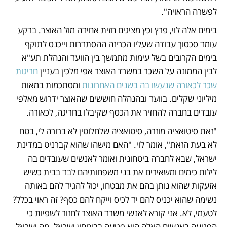
לפשרה הראויה". 
בימים אלה לוי, פרץ וכץ מציגים חזית אחידה מול האוצר. ברקע 
עומד סכסוך עבודה שעליו הכריזה ההסתדרות וייכנס לתוקף 
בימים הקרובים בשל עימות מתמשך בין הוועד והנהלת תע"א 
לבין הממונה על השכר במשרד האוצר אפי מלכין בעניין 
חריגות 
שכר לכאורה שנעשו בה בשנים האחרונות
 ומסתכמות במאות 
מיליוני שקלים. בוועד ובהנהלה חוששים שהאוצר ידרוש מאלפי 
עובדים בחברה להחזיר את הכסף שקיבלו בחריגה, לכאורה.
"זאת סיטואציה מוזרה, סיטואציה שלחלוטין לא ברורה לי, בטח 
לא בעת הזאת", אומר לוי. "האם מישהו שהוא קברניט במדינת 
ישראל, שבא לחברה ביטחונית ואומר לאנשים שעובדים בה 
לילות כימים ומשאירים את בני משפחותיהם לבד בבית כשיש 
אזעקות שהוא נותן בהם את מבטחו, יכול להגיד להם באותה 
נשימה שהוא יכניס להם יד לכיס וייקח להם כסף? זה ראוי בכלל? 
לטעמי, לא. אני קורא לאנשי משרד האוצר לחזור לשפיות כי 
הפגיעה באנשים האלה היא פגיעה בביטחון ישראל. מה ישראל 