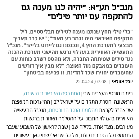
מנכ"ל תע"א: "יהיה לנו מענה גם
להתקפה עם יותר טילים"
"בלי טילי החץ שנתנו מענה לטילים הבליסטיים, ליל
התקיפה האיראני היה נגמר רע מאוד"; "יש כבר תאריך
מבצעי למערכת החץ 4, ונכנסנו גם ליירוט בלייזר". מנכ"ל
התעשייה האווירית בועז לוי נרגש מהישגי מערכת ההגנה
נגד טילים שפיתחה החברה, ולא מהסס לשלב כוחות עם
העובדים במאבקם מול האוצר: "לא מבין איך דורשים
שהעובדים יחזירו שכר למדינה, זו פגיעה בביטחון"
יובל אזולאי
|
07:08, 22.04.24
בימים מורטי העצבים שבין 
המתקפה האיראנית הישירה
, 
נפתח בכרטיסייה חדשה
נפתח בכרטיסייה חדשה
נפתח בכרטיסייה חדשה
נפתח בכרטיסייה חדשה
נפתח בכרטיסייה חדשה
נפתח בכרטיסייה חדשה
נפתח בכרטיסייה חדשה
נפתח בכרטיסייה חדשה
הראשונה וחסרת התקדים על ישראל לבין ההיערכות המואצת 
של צה"ל לקראת 
מהלומת הנגד המובטחת
, מנכ"ל התעשייה 
האווירית בועז לוי התבונן על ההסלמה האזורית ברגשות 
מעורבים. מצד אחד, בלילה שבין שבת לראשון של השבוע שעבר 
התממשו כל הפחדים כולם, של כל ישראלי שחי כאן בעשורים 