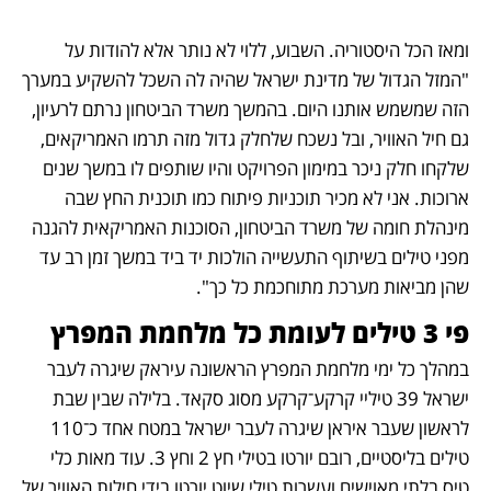
ומאז הכל היסטוריה. השבוע, ללוי לא נותר אלא להודות על 
"המזל הגדול של מדינת ישראל שהיה לה השכל להשקיע במערך 
הזה שמשמש אותנו היום. בהמשך משרד הביטחון נרתם לרעיון, 
גם חיל האוויר, ובל נשכח שלחלק גדול מזה תרמו האמריקאים, 
שלקחו חלק ניכר במימון הפרויקט והיו שותפים לו במשך שנים 
ארוכות. אני לא מכיר תוכניות פיתוח כמו תוכנית החץ שבה 
מינהלת חומה של משרד הביטחון, הסוכנות האמריקאית להגנה 
מפני טילים בשיתוף התעשייה הולכות יד ביד במשך זמן רב עד 
שהן מביאות מערכת מתוחכמת כל כך".
פי 3 טילים לעומת כל מלחמת המפרץ
במהלך כל ימי מלחמת המפרץ הראשונה עיראק שיגרה לעבר 
ישראל 39 טיליי קרקע־קרקע מסוג סקאד. בלילה שבין שבת 
לראשון שעבר איראן שיגרה לעבר ישראל במטח אחד כ־110 
טילים בליסטיים, רובם יורטו בטילי חץ 2 וחץ 3. עוד מאות כלי 
טיס בלתי מאוישים ועשרות טילי שיוט יורטו בידי חילות האוויר של 