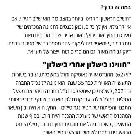
במה זה כרוך?
"השלב הראשון והקריטי ביותר במצב כזה הוא שלב הגילוי. אם 
אין לך גילוי, אין לך כלום, וכאן נכנסים לתמונה המכ"מים של 
מערכת החץ 'אורן ירוק' ו'אורן אדיר' שהם מכ"מים מאוד 
מתקדמים, שמאפשרים לעקוב אחר מספר רב של מטרות ברמת 
דיוק גבוהה מאוד וגם הם פרי פיתוח וייצור של תע"א".
"חווינו כישלון אחרי כישלון" 
לוי (62), מהנדס אווירונאוטיקה וחלל בהשכלתו, עובד בשורות 
התעשייה האווירית כבר 35 שנה. הוא מונה למנכ"ל החברה 
ב־2021, כשלפני כן שימש כסמנכ"ל בחברה וניהל את מפעל 
הטילים והחלל שלה. עוד קודם לכן הוא היה שותף מרכזי בצוותי 
התכנון והפיתוח של הטיל נגד טילים – החץ. הוא היה, בין השאר, 
המהנדס הראשי של מערכת ההגנה הייחודית, ובסוף שנות 
התשעים, כשכבר ניהל את תוכנית החץ בחברה, טילי היירוט 
הראשונים נמסרו לשימוש מבצעי בחיל האוויר.