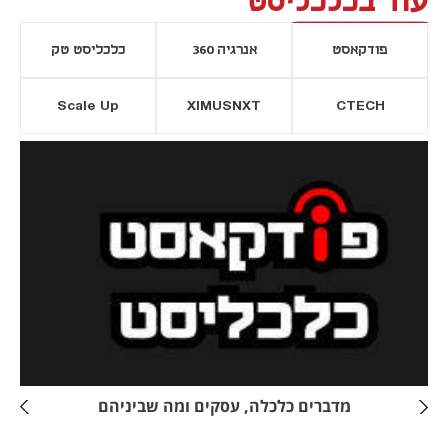
עוד בכלכליסט
פודקאסט
אנרגיה 360
כלכליסט טק
Scale Up
XIMUSNXT
CTECH
יסייה חדשה
נפתח בכרטיסייה חדשה
מדברים כלכלה, עסקים ומה שביניהם