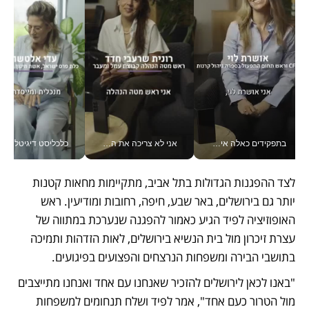
בתפקידים כאלה אי אפשר לחכות: אושרת לוי מניעה השקעות ענק מהטלפון_v
אני לא צריכה את המשרד: רונית שרעבי-חדד מנהלת ארגון של 30000 עובדים מכל מקום_v
כלכליסט דיגיטל
לצד ההפגנות הגדולות בתל אביב, מתקיימות מחאות קטנות 
יותר גם בירושלים, באר שבע, חיפה, רחובות ומודיעין. ראש 
האופוזיציה לפיד הגיע כאמור להפגנה שנערכת במתווה של 
עצרת זיכרון מול בית הנשיא בירושלים, לאות הזדהות ותמיכה 
בתושבי הבירה ומשפחות הנרצחים והפצועים בפיגועים. 
"באנו לכאן לירושלים להזכיר שאנחנו עם אחד ואנחנו מתייצבים 
מול הטרור כעם אחד", אמר לפיד ושלח תנחומים למשפחות 