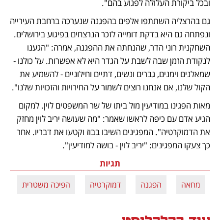
ובכל ביקורת העלולה לפגוע בהם".
גם בהרצליה השתתפו אלפים בהפגנה שנערכה ברחבת העירייה 
ונפתחה גם היא בדקת דומייה לזכר הנרצחים בפיגוע בירושלים. 
השחקנית רוני הדר, שהנחתה את ההפגנה, אמרה: "הגענו 
לנקודת הזמן שבה לשבת על הגדר היא לא אפשרות. על כולנו - 
שמאלנים וימנים, גברים ונשים, דתיים וחילוניים - להשמיע את 
הקול שלנו, אם אנחנו רוצים לשמור על החירויות והזכויות שלנו".
מאות הפגינו במודיעין מול ביתו של שר המשפטים לוין. למקום 
הגיע אדם עם כיפה לראשו שאמר: "מה שעושה יריב לוין מחזק 
את הדמוקרטיה". המפגינים השיבו בבוז וקטעו את דבריו. אחר 
כך צעקו המפגינים: "יריב לוין - בושה למודיעין". 
תגיות
מחאה
הפגנה
דמוקרטיה
הפיכה משטרית