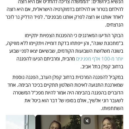
הנשיא בירושלים: "הממשלה צריכה להחליט אם היא רוצה 
להילחם בטרור או להילחם בדמוקרטיה הישראלית, אם היא רוצה 
לאחד אותנו או רוצה לפרק אותנו מבפנים". לפיד הדליק נר לזכר 
הנרצחים. 
הבוקר הודיעו המארגנים כי ההפגנות הצפויות יתקיימו 
ב"מתכונת שונה", והן ייפתחו בדקת דומייה ויתקיימו ללא מוזיקה, 
בשונה משלושת השבועות הקודמים, שבשיאם יצאו לפני שבוע 
יותר מ-100 אלף מפגינים
 מהבית, ומרביתם הגיעו להפגנה 
ברחוב קפלן בתל אביב.
במקביל להפגנה המרכזית ברחוב קפלן הערב, הפגנה נוספת 
שמארגנת התנועה לאיכות השלטון תתקיים בכיכר הבימה. אחד 
הדוברים בהפגנה בהבימה היה אמור להיות מפכ"ל המשטרה 
לשעבר רוני אלשיך, אולם בסופו של דבר הוא ביטל את 
השתתפותו. 