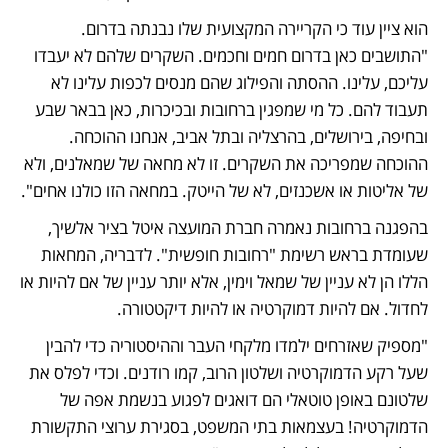
הוא ציין עוד כי הקריירה המקצועית שלו נבנתה בדרום. 
"התושבים כאן בדרום חמים וחכמים. השקרים שלהם לא יעבדו 
עליכם, עלינו. ההסתה והפילוג שהם מנסים לכפות עלינו לא 
תעבוד להם. כל מי שמפגין ברחובות ובכיכרות, כאן בבאר שבע 
ובחיפה, בירושלים, בהרצליה ובתל אביב, אנחנו ההוכחה. 
ההוכחה שמפריכה את השקרים. זו לא מחאה של שמאלנים, ולא 
של אליטות או אשכנזים, לא של הייטק. במחאה הזו כולנו אחים". 
בהפגנה ברחובות נאמרה חברת המועצה איטל בציר אלשיך, 
שעומדת בראש רשימת "רחובות חופשית". לדבריה, המחאות 
הללו הן לא עניין של שמאל וימין, אלא יותר עניין של אם להיות או 
לחדול. אם להיות דמוקרטיה או להיות דיקטטורה. 
"מספיק שאזרחים ילמדו מלקחי העבר וההיסטוריה כדי להבין 
שעל רקע הדמוקרטיה ושלטון הרוב, קמו רודנים. וכדי לפלס את 
שלטונם באופן טוטאלי הם דואגים לפגוע בנשמת אפה של 
הדמוקרטיה! בעצמאות בתי המשפט, בסגירת ערוצי התקשורת 