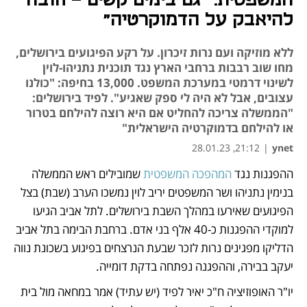
המשפטית: "גם בימים קשים - חובה
להיאבק על הדמוקרטיה"
ללא מוזיקה ועם נרות זיכרון. על רקע הפיגועים בירושלים,
מחו שוב רבבות ברחבי הארץ נגד תוכנית נתניהו-לוין
לשינוי דרמטי במערכת המשפט. 13,000 בחיפה: "כולנו
עצובים, אבל לא היה לי ספק שאגיע". לפיד בירושלים:
"הממשלה צריכה להחליט אם היא רוצה להילחם בטרור
או להילחם בדמוקרטיה הישראלית"
21:12, 28.01.23
|
ynet
ההפגנות נגד 
המהפכה המשפטית
 שמובילים ראש הממשלה 
נפתח בכרטיסייה חדשה
נפתח בכרטיסייה חדשה
נפתח בכרטיסייה חדשה
בנימין נתניהו ושר המשפטים יריב לוין נמשכו הערב (שבת) בצל 
הפיגועים שאירעו במהלך השבת בירושלים. לתל אביב הגיעו 
למוקדי ההפגנות כ-40 אלף בני אדם. ברחבת הבימה בתל אביב 
הדליקו מפגינים נרות לזכר שבעת הנרצחים בפיגוע בשכונת נווה 
יעקב בבירה, וההפגנה נפתחה בדקת דומייה. 
יו"ר האופוזיציה ח"כ יאיר לפיד (יש עתיד) אמר במחאה מול בית 