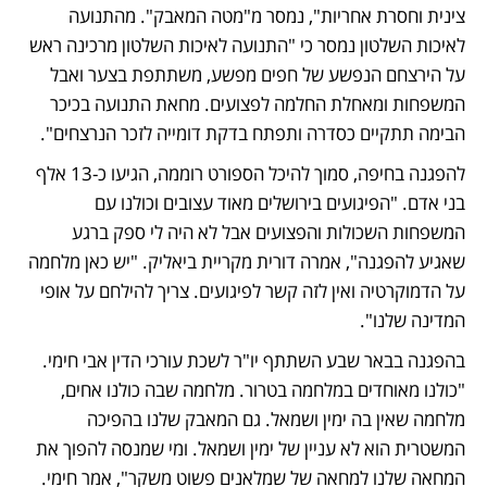
צינית וחסרת אחריות", נמסר מ"מטה המאבק". מהתנועה 
לאיכות השלטון נמסר כי "התנועה לאיכות השלטון מרכינה ראש 
על הירצחם הנפשע של חפים מפשע, משתתפת בצער ואבל 
המשפחות ומאחלת החלמה לפצועים. מחאת התנועה בכיכר 
הבימה תתקיים כסדרה ותפתח בדקת דומייה לזכר הנרצחים".
להפגנה בחיפה, סמוך להיכל הספורט רוממה, הגיעו כ-13 אלף 
בני אדם. "הפיגועים בירושלים מאוד עצובים וכולנו עם 
המשפחות השכולות והפצועים אבל לא היה לי ספק ברגע 
שאגיע להפגנה", אמרה דורית מקריית ביאליק. "יש כאן מלחמה 
על הדמוקרטיה ואין לזה קשר לפיגועים. צריך להילחם על אופי 
המדינה שלנו".
בהפגנה בבאר שבע השתתף יו"ר לשכת עורכי הדין אבי חימי. 
"כולנו מאוחדים במלחמה בטרור. מלחמה שבה כולנו אחים, 
מלחמה שאין בה ימין ושמאל. גם המאבק שלנו בהפיכה 
המשטרית הוא לא עניין של ימין ושמאל. ומי שמנסה להפוך את 
המחאה שלנו למחאה של שמלאנים פשוט משקר", אמר חימי.