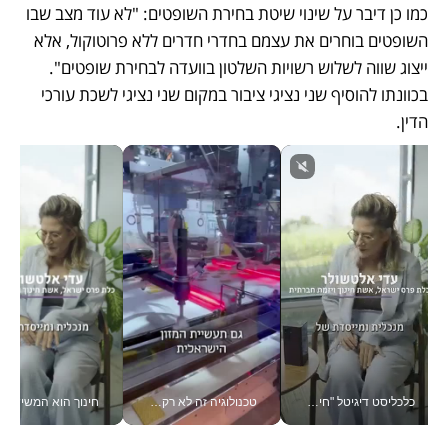
כמו כן דיבר על שינוי שיטת בחירת השופטים: "לא עוד מצב שבו 
השופטים בוחרים את עצמם בחדרי חדרים ללא פרוטוקול, אלא 
ייצוג שווה לשלוש רשויות השלטון בוועדה לבחירת שופטים". 
בכוונתו להוסיף שני נציגי ציבור במקום שני נציגי לשכת עורכי 
הדין.
כלכליסט דיגיטל "חינוך הוא המשימה של החיים שלי"_v
טכנולוגיה זה לא רק בהייטק: גם תעשיית המזון הישראלית מאמצת כלי AI, אוטומציה וניתוח דאטה בזמן אמת
חינוך הוא המש