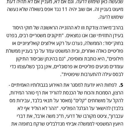
שנעשה כאן שימוש לרעה. וגם אם לא, מעניין אם לא תהיה דעת 
מיעוט בעניין זה. אם שוב יהיה 11 נגד אפס בשאלה שלא נעשה 
שימוש לרעה. 
בהרב־מיארה צודקת וזו לא ההזנייה הראשונה של חוקי היסוד 
בעידן התזזיתי שבו אנו נמצאים. "תיקונים משטריים רבים, בפרט 
בחוק־יסוד: הממשלה, נערכו על רקע אילוצים קואליציוניים או 
פוליטיים כאלה ואחרים, ובית המשפט עמד על כך בעניין ממשלת 
חילופים", היא כותבת ומוסיפה, "גם בהינתן שביסוד התיקון 
עומדים מניעים פוליטיים או פרסונליים, אינן בכך כשלעצמו כדי 
לבסס עילה להתערבות שיפוטית".
5.  
לפחות היא יודעת למסגר את האירוע בגבולותיו האמיתיים - 
הרצון, הסמכות והכוח של הכנסת להוריד את רף טוהר המידות, 
להקל על מושחתים "קלים" (מאסר על תנאי בלבד, עבירות מס 
בלבד) להישאר על הגלגל הפוליטי. "ההר לא הוליד אף לא 
עכברון", ציטט מקורבו של דרעי, ח"כ משה ארבל, את דברי 
היועץ המשפטי לממשלה אביחי מנדלבליט שרקח בחופזה את 