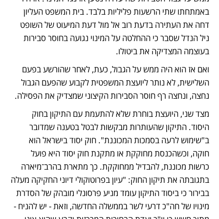
באמתחתו שתי הרשעות פליליות בלבד. בית המשפט העליון 
דחה את העתירה בדעת רוב אל מול דעת המיעוט של השופט 
ניל הנדל שסבר כי ההחלטה על המינוי נגועה בחוסר סבירות 
בעוצמה המצדיקה את ביטולו.
ואם אז הוא היה ממש על הגבול, כעת, לאחר שהורשע בפעם 
השלישית, לא נותר ליועצת המשפטית לקבוע שהפעם הגבול 
נחצה, ונחצה רף חוסר הסבירות הקיצוני שמצדיק את הפסילה.
מצד שני, היועצת בוחרת שלא להתעמת עם התיקון בחוק 
היסוד. התיקון שהעותרות מבקשות לבטל בטענה שמדובר 
ב"שימוש לרעה בסמכות המכוננת". חוק יסוד בישראל הוא 
חוקה, וכשהכנסת מחוקקת או מתקנת חוק יסוד היא פועל 
כרשות מכוננת, להבדיל ממחוקקת. כך מתארת בהרב־מיארה 
בתגובתה את תיקון החוק: "עיון בפרוטוקולי דיוני החקיקה מעלה 
בבירור כי ביסוד התיקון עומד מניע פרסונלי מובהק של הסדרת 
מינויו של חה"כ דרעי לשר בממשלה החדשה, וזאת - יש להניח - 