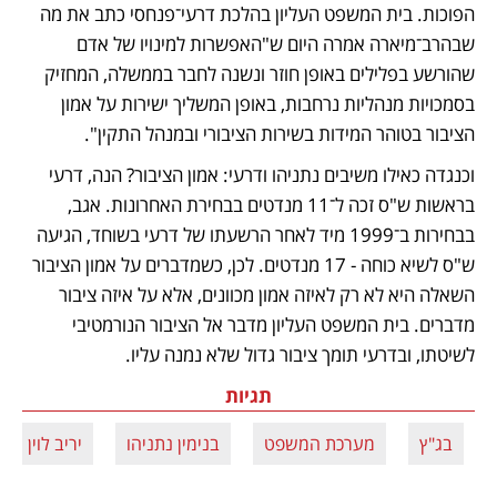
הפוכות. בית המשפט העליון בהלכת דרעי־פנחסי כתב את מה 
שבהרב־מיארה אמרה היום ש"האפשרות למינויו של אדם 
שהורשע בפלילים באופן חוזר ונשנה לחבר בממשלה, המחזיק 
בסמכויות מנהליות נרחבות, באופן המשליך ישירות על אמון 
הציבור בטוהר המידות בשירות הציבורי ובמנהל התקין". 
וכנגדה כאילו משיבים נתניהו ודרעי: אמון הציבור? הנה, דרעי 
בראשות ש"ס זכה ל־11 מנדטים בבחירת האחרונות. אגב, 
בבחירות ב־1999 מיד לאחר הרשעתו של דרעי בשוחד, הגיעה 
ש"ס לשיא כוחה - 17 מנדטים. לכן, כשמדברים על אמון הציבור 
השאלה היא לא רק לאיזה אמון מכוונים, אלא על איזה ציבור 
מדברים. בית המשפט העליון מדבר אל הציבור הנורמטיבי 
לשיטתו, ובדרעי תומך ציבור גדול שלא נמנה עליו.
תגיות
בג"ץ
מערכת המשפט
בנימין נתניהו
יריב לוין