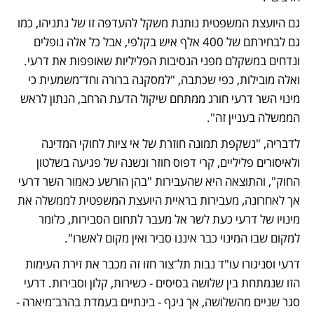
גם היועצת המשפטית נותנת משקל להעדפה זו של נתניהו, כמו 
גם לבחירתם של 400 אלף איש בקלפי, אבל כל אלה נופלים 
ונדחים במשקלם מפני הנסיבות הפליליות שאופפות את דרעי. 
ואלה מובילות, כפי שכתבה, "למסקנה ברורה וחד־משמעית כי 
מינוי השר דרעי חורג ממתחם שיקול הדעת הרחב, הנתון לראש 
הממשלה בעניין זה". 
לדבריה, "נשקפת תמונה חוזרת של אי ציות לחוקי המדינה 
ולאיסורים פליליים, קרי דפוס חוזר ונשנה של פגיעה בשלטון 
החוק", והתוצאה היא שהעבירות "בהן הורשע כאמור השר דרעי 
אך לאחרונה, מעבירות בראיית היועצת המשפטית לממשלה את 
מינויו של דרעי כעת לשר אל מעבר לתחום הסבירות, כלומר 
למקום שבו המינוי כבר איננו סביר ואין מקום לאשרו".
דרעי וסניגורו עו"ד נבות תל־צור חזו זה מכבר את זירת העימות 
הזו שנמתחת בין שלושה בסיסים - כשירות, קלון וסבירות. דרעי 
סגר שניים מהשלושה, אך ניגף - בינתיים בעמדת בהרב־מיארה - 