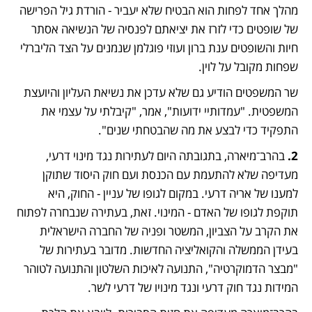
מהלך אחד לפחות הוא הבטיח שלא יעביר - הורדת גיל הפרישה 
של שופטים כדי לזרז את יציאתם לפנסיה של הנשיאה אסתר 
חיות והשופטים ענת ברון ועוזי פוגלמן שנמנים על הצד הליברלי 
שפחות מקובל על לוין.
שר המשפטים הודיע גם שלא עדכן את נשיאת העליון והיועצת 
המשפטית. "עמדותיי ידועות", אמר, "קיבלתי על עצמי את 
התפקיד כדי לבצע את מה שהבטחתי שנים".
2. 
בהרב־מיארה, בתגובתה היום לעתירות נגד מינוי דרעי, 
מעדיפה שלא להתעמת עם הכנסת ועם חוק היסוד שתוקן 
למענו של אריה דרעי. במקום לגופו של עניין - החוק, היא 
תוקפת לגופו של האדם - המינוי. זאת, בעתירה שנבחרה לפתוח 
את הקרב על הצביון, המשטר ופניה של החברה הישראלית 
בעידן הממשלה והקואליציה החדשות. מדובר בעתירות של 
"מבצר הדמוקרטיה", התנועה לאיכות השלטון והתנועה לטוהר 
המידות נגד חוק דרעי ונגד מינויו של דרעי לשר. 