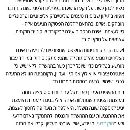
מתוך חשש כי יו"ר ועדת הבחירות המרכזית יקבע שהוא אינו 
כשיר לכהן כשר, על רקע הרשעתו בפלילים מלפני כשנה. מדובר 
אפוא בתיקון שביסודו טעמים פוליטיים־קואליציוניים ופרסונליים 
מובהקים. אולם, בהתאם להלכה הפסוקה מניעים אלה - 
כשלעצמם - אינם מבססים עילה לביקורת שיפוטית חוקתית 
עצמאית על חוקי יסוד".
4.
 גם הנימוק והניתוח המשפטי שמצורפים לקביעה זו אינם 
מצליחים למנוע מהלסתות להישמט: מתקנים חוק במיוחד עבור 
מורשע בפלילים כדי שיוכל לכהן כשר בממשלה, ללא שיש כל 
אינטרס ציבורי או אילוץ אמיתי - ועדיין, הקומבינה הזו לא מתעלה 
לכדי "שימוש לרעה בסמכות המכוננת". 
בית המשפט העליון לא נתקל עד היום בסיטואציה דומה 
בעוצמת הציניות שמתלווה אליה ואולי בניגוד לעמדת היועצת 
יגיע למסקנה שונה משלה. היא לפחות מעדיפה לחסוך לעצמה, 
את ההתנגשות עם הממשלה והכנסת. להתמקד באדם דרעי 
ולא ב
חוק דרעי
. מי יודע, אולי שופטי העליון יקבלו את התזה 