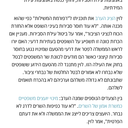
המידתיות.
לוין 
הציג הערב
 את תוכניתו ל"רפורמת המשילות" כפי שהוא 
מכנה אותה. "לא עוד חוסר סבירות בעיני השופט אלא החזרת 
הכוח לנציגי הציבור", אמר על ביטול עילת הסבירות. מעניין אם 
הכרזת כוונה זו תשפיע על השופטים בעתירות דרעי: האם יורו 
לראש הממשלה לפטר את דרעי מהטעם שמינויו נגוע בחוסר 
סבירות קיצוני כאשר הם מודעים לכוונת שר המשפטים לבטל 
בחוק את העילה הזו. לוין מתנגד לה מהטעם הידוע ששופטים 
שלא נבחרו לא אמורים לבטל החלטות של נבחרי ציבור. 
שתבונתם לא גדולה משלהם וערכיהם לא בהכרח תואמים 
לשלהם.
בין הצעדים הנוספים שמנה הערב: 
מינוי יועצים משפטיים 
כמשרת אמון של השרים
. "לא עוד כפיפות השרים לדרג לא 
נבחר. היועצים צריכים לייצג את הממשלה ולא את דעתם 
הפרטית", אמר לוין.