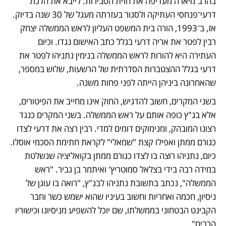
בהרב־מיארה מעדיפה את חזית הסבירות. לייבא את הלכת 
דרעי־פנחסי העתיקה ולסגור בעזרתה מעגל של 30 שנה בדיוק. 
אז, ב־1993, הורה בית המשפט העליון לראש הממשלה יצחק 
רבין לפטר את אריה דרעי בגלל כתב האישום נגדו. וכיום 
העתירה היא להורות לראש הממשלה בנימין נתניהו לפטר את 
דרעי בגלל ההצטברות הסדרתית של הרשעות, שלוש במספר, 
שהאחרונה ביניהן הייתה לפני פחות משנה. 
בשני המקרים, חשוב להדגיש, החוק אינו מחייב את הפיטורים, 
אלא בג"ץ כופה אותם על ראש הממשלה. בשני המקרים כנגד 
רצונו המובהק, ומנימוקים דומים למדי. רבין רצה את דרעי לצדו 
כגורם ממתן ואפילו קצת "שמאלי" לקראת חתימת הסכמי אוסלו. 
כיום, נתניהו רוצה בו לצדו כגורם ממתן בקואליציה שנשלטת 
במידה רבה בידי בצלאל סמוטריץ' ואיתמר בן גביר. "ראש 
הממשלה", נכתב בתשובת נתניהו לבג"ץ, "רואה בו עוגן של 
ניסיון, חכמה ואחריות וחשוב בעיניו שהוא ישמש כשר וחבר 
הקבינט הבטחוני בממשלתו, שם יוכל להשפיע מניסיונו וכישוריו 
הרבים".