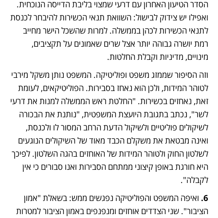
הסדר הטיעון האחרון עם דרעי שמצוי בליבת הדייסה הנוכחית. 
ואפילו יש צידוק לבישול: השוואת תנאי הכשירות להיבחר לכנסת 
לתנאי הכשירות לכהן בממשלה. למרות שהשכל הישר מחייב 
רמת יושרה גבוהה יותר אצל שרים שאמונים על תקציבים, 
מינויים, מדיניות וקבלת החלטות.
וזה הסיפור שממזג משפט ופוליטיקה. המשפט נותן משקל מירבי 
לטוהר המידות, ולכן הוא נאחז בסבירות. הפוליטיקאים, לעומת 
זאת, נאחזים בכשירות. "החלטת ראש הממשלה למנות את דרעי 
לשר", נכתב בתגובת היועצת המשפטית, "נותנת את הבכורה 
לשיקולים פוליטיים ולשיקול הדעת הרחב המסור לו ולכנסת, 
ואינה מבטאת את משקלם הכבד מאוד של השיקולים הנוגעים 
לשלטון החוק ולטוהר המידות של האוחזים בהגה השלטון. לפיכך 
היא חורגת באופן קיצוני ממתחם הסבירות ואנו סבורים כי אין 
לקבלה".
6. 
ואיפה המשפט והפוליטיקה נפגשים ממש: בשאלת "אמון 
הציבור". שני הצדדים אוחזים ומנפנפים באמון הציבור למטרות 