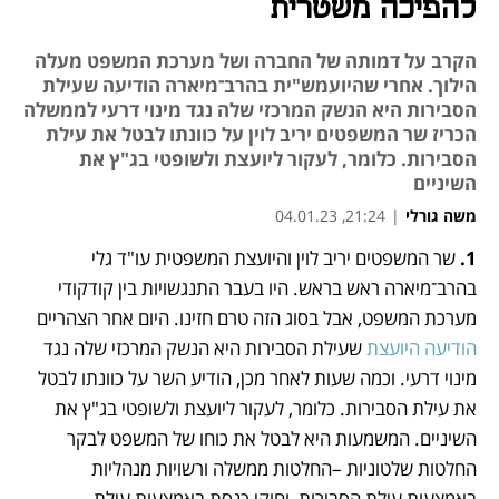
להפיכה משטרית
הקרב על דמותה של החברה ושל מערכת המשפט מעלה
הילוך. אחרי שהיועמש"ית בהרב־מיארה הודיעה שעילת
הסבירות היא הנשק המרכזי שלה נגד מינוי דרעי לממשלה
הכריז שר המשפטים יריב לוין על כוונתו לבטל את עילת
הסבירות. כלומר, לעקור ליועצת ולשופטי בג"ץ את
השיניים
משה גורלי
|
21:24, 04.01.23
1.
 שר המשפטים יריב לוין והיועצת המשפטית עו"ד גלי 
נפתח בכרטיסייה חדשה
נפתח בכרטיסייה חדשה
נפתח בכרטיסייה חדשה
נפתח בכרטיסייה חדשה
בהרב־מיארה ראש בראש. היו בעבר התנגשויות בין קודקודי 
מערכת המשפט, אבל בסוג הזה טרם חזינו. היום אחר הצהריים 
הודיעה היועצת
 שעילת הסבירות היא הנשק המרכזי שלה נגד 
מינוי דרעי. וכמה שעות לאחר מכן, הודיע השר על כוונתו לבטל 
את עילת הסבירות. כלומר, לעקור ליועצת ולשופטי בג"ץ את 
השיניים. המשמעות היא לבטל את כוחו של המשפט לבקר 
החלטות שלטוניות –החלטות ממשלה ורשויות מנהליות 
באמצעות עילת הסבירות, וחוקי כנסת באמצעות עילת 