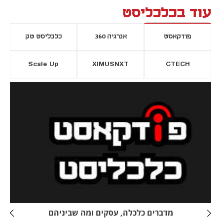
עוד בכלכליסט
פודקאסט
אנרגיה 360
כלכליסט טק
Scale Up
XIMUSNXT
CTECH
יסייה חדשה
נפתח בכרטיסייה חדשה
מדברים כלכלה, עסקים ומה שביניהם