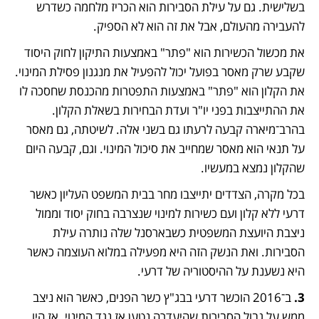
בשלישית. גם על עילת הסבירות הוא הכריז מלחמה כשדרש 
להעבירה מהעולם, אבל את זה הוא לא הספיק.
את מכשול הכשירות הוא "פתר" באמצעות התיקון לחוק היסוד 
שקבע שרק מאסר בפועל יכול להפעיל את מנגנון פסילת המינוי. 
את הקלון הוא "פתר" באמצעות התפטרות מהכנסת שחסכה לו 
את ההתייצבות בפני יו"ר ועדת הבחירות בשאלת הקלון. 
בהרב־מיארה קבעה לרעתו גם בשני אלה. לשיטתה, גם מאסר 
על תנאי הוא מאסר שמחייב את סיכול המינוי. וגם, קבעה היום 
שהקלון נמצא במעשיו. 
בכל מקרה, הצדדים יתייצבו מחר בבית המשפט העליון כאשר 
דרעי ללא קלון ועם כשירות למינוי שנצרבה בחוק יסוד וממול 
ניצבת היועצת המשפטית כשבארסנל שלה נותרה עילת 
הסבירות. ואת הנשק הזה היא מפעילה במלוא העוצמה כאשר 
היא נשענת על ההיסטוריה של דרעי.
3.
 ב־2016 הוכשר דרעי בבג"ץ כשר הפנים, כאשר הוא ניצב 
ממש על גבול הסבירות שהיעדרה נטען אז נגד המינוי. אז היו 