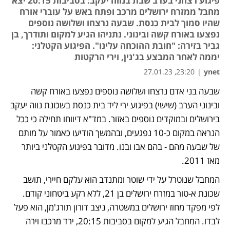
פיגוע רצחני בערב שבת בנווה יעקב: בסביבות 20:15 יצא
מחבל ממזרח ירושלים מרכב ופתח באש על עוברי אורח
שהיו סמוך לבית כנסת. שבעה נרצחו ושלושה נוספים
נפצעו באורח קשה ובינוני. נתניהו הגיע למקום ותודרך, בן
גביר בזירה: "חובת ההוכחה עלינו". הפיגוע הקטלני:
יממה לאחר המבצע בג'נין, וירי הרקטות
23:20, 27.01.23
|
ynet
שבעה בני אדם נרצחו ושלושה נוספים נפצעו באורח קשה 
ובינוני הערב (שישי) בפיגוע ירי ליד בית כנסת בשכונת נווה יעקב 
בירושלים ובמוקדים נוספים באזור. במד"א דיווחו תחילה כי ככל 
הנראה במקום כ-10 נפגעים, ובהמשך הודיעו כאמור על מותם 
של שבעה מהם - בהם אבו ובנו. מדובר בפיגוע הקטלני ביותר 
מאז 2011.
המחבל שנוטרל על ידי שוטר ומתנדב הוא עלקם חיירי, תושב 
שכונת א-טור במזרח ירושלים בן 21, ללא רקע ביטחוני קודם. 
לפי מפקד מחוז ירושלים במשטרה, ניצב דורון תורג'מן, הוא פעל 
לבדו. המחבל הגיע למקום בסביבות 20:15, ירד מרכבו וירה 