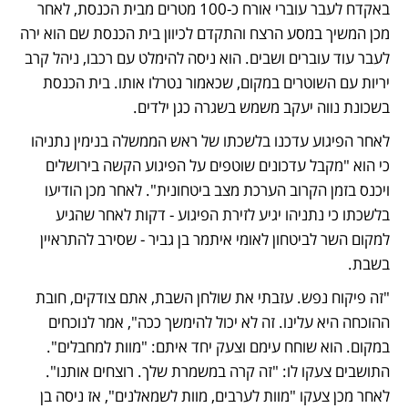
באקדח לעבר עוברי אורח כ-100 מטרים מבית הכנסת, לאחר 
מכן המשיך במסע הרצח והתקדם לכיוון בית הכנסת שם הוא ירה 
לעבר עוד עוברים ושבים. הוא ניסה להימלט עם רכבו, ניהל קרב 
יריות עם השוטרים במקום, שכאמור נטרלו אותו. בית הכנסת 
בשכונת נווה יעקב משמש בשגרה כגן ילדים. 
לאחר הפיגוע עדכנו בלשכתו של ראש הממשלה בנימין נתניהו 
כי הוא "מקבל עדכונים שוטפים על הפיגוע הקשה בירושלים 
ויכנס בזמן הקרוב הערכת מצב ביטחונית". לאחר מכן הודיעו 
בלשכתו כי נתניהו יגיע לזירת הפיגוע - דקות לאחר שהגיע 
למקום השר לביטחון לאומי איתמר בן גביר - שסירב להתראיין 
בשבת. 
"זה פיקוח נפש. עזבתי את שולחן השבת, אתם צודקים, חובת 
ההוכחה היא עלינו. זה לא יכול להימשך ככה", אמר לנוכחים 
במקום. הוא שוחח עימם וצעק יחד איתם: "מוות למחבלים". 
התושבים צעקו לו: "זה קרה במשמרת שלך. רוצחים אותנו". 
לאחר מכן צעקו "מוות לערבים, מוות לשמאלנים", אז ניסה בן 