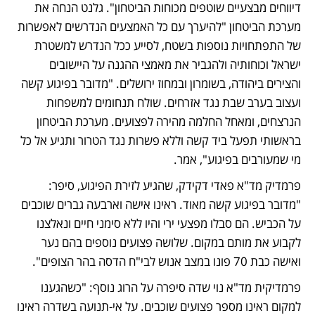
דיווחים מבצעיים שוטפים מכוחות הביטחון". גלנט הנחה את 
מערכת הביטחון "להיערך עם כל האמצעים הנדרשים לאפשרות 
של התפתחויות נוספות בשטח, לסייע ככל הנדרש למשטרת 
ישראל וכוחותיה ולהגביר את מאמצי ההגנה על היישובים 
והצירים ביהודה, בשומרון ובמחוז ירושלים. "מדובר בפיגוע קשה 
ועצוב בערב שבת נגד אזרחים. שולח תנחומים למשפחות 
הנרצחים, ומאחל החלמה מהירה לפצועים. מערכת הביטחון 
בראשותי תפעל ביד קשה וללא פשרות נגד הטרור ותגיע אל כל 
מי שמעורבים בפיגוע", אמר.
פרמדיק מד"א פאדי דקידק, שהגיע לזירת הפיגוע, סיפר: 
"מדובר בפיגוע קשה מאוד. ראינו אישה וארבעה גברים שוכבים 
על הכביש. הם סבלו מפצעי ירי והיו ללא סימני חיים ונאלצנו 
לקבוע את מותם במקום. שלושה פצועים נוספים בהם נער 
ואישה כבת 70 פונו במצב אנוש לבי"ח הדסה בהר הצופים".
פרמדיקית מד"א נוי שדה סיפרה על הרוג נוסף: "כשהגענו 
למקום ראינו מספר פצועים שוכבים. על אי-תנועה בשדרה ראינו 