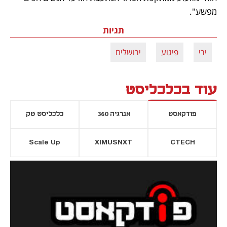
מפשע".
תגיות
ירי
פיגוע
ירושלים
עוד בכלכליסט
פודקאסט
אנרגיה 360
כלכליסט טק
Scale Up
XIMUSNXT
CTECH
יסייה חדשה
נפתח בכרטיסייה חדשה