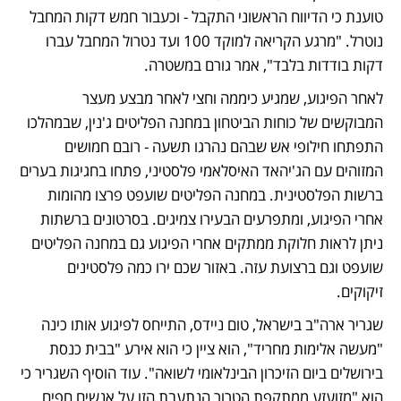
טוענת כי הדיווח הראשוני התקבל - וכעבור חמש דקות המחבל 
נוטרל. "מרגע הקריאה למוקד 100 ועד נטרול המחבל עברו 
דקות בודדות בלבד", אמר גורם במשטרה.
לאחר הפיגוע, שמגיע כיממה וחצי לאחר מבצע מעצר 
המבוקשים של כוחות הביטחון במחנה הפליטים ג'נין, שבמהלכו 
התפתחו חילופי אש שבהם נהרגו תשעה - רובם חמושים 
המזוהים עם הג'יהאד האיסלאמי פלסטיני, פתחו בחגיגות בערים 
ברשות הפלסטינית. במחנה הפליטים שועפט פרצו מהומות 
אחרי הפיגוע, ומתפרעים הבעירו צמיגים. בסרטונים ברשתות 
ניתן לראות חלוקת ממתקים אחרי הפיגוע גם במחנה הפליטים 
שועפט וגם ברצועת עזה. באזור שכם ירו כמה פלסטינים 
זיקוקים. 
שגריר ארה"ב בישראל, טום ניידס, התייחס לפיגוע אותו כינה 
"מעשה אלימות מחריד", הוא ציין כי הוא אירע "בבית כנסת 
בירושלים ביום הזיכרון הבינלאומי לשואה". עוד הוסיף השגריר כי 
הוא "מזועזע ממתקפת הטרור הנתעבת הזו על אנשים חפים 