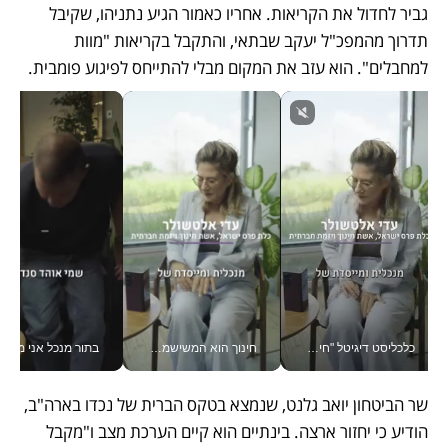
גביר לחדול את הקריאות. אחריו כאמור הגיע נתניהו, שקיבל 
תדרוך מהמפכ"ל יעקב שבתאי, והתקבל בקריאות "מוות 
למחבלים". הוא עזב את המקום מבלי להתייחס לפיגוע פומבית.
כלכליסט דיגיטל "חינוך הוא המשימה של החיים שלי"_v
חינוך הוא המשישמה של החיים שלי - V
בתור מנכל אני מקבל מאות הח
שר הביטחון יואב גלנט, שנמצא בטקס הברית של נכדו בארה"ב, 
הודיע כי יחזור ארצה. בינתיים הוא קיים הערכת מצב ו"מקבל 