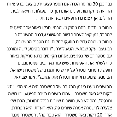
גבר כבן 30 מחוסר הכרה עם מספר פצעי ירי. ביצענו בו פעולות 
החייאה מתקדמות ופינינו אותו תוך כדי פעולות החייאה לבית 
החולים, אך לצערנו הרופאים קבעו את מותו".
כוחות מיוחדים, בהם מסוק משטרתי, סרקו באזור אחר סייענים 
למחבל. זמן קצר לאחר הדיווח הראשוני עדכנה המשטרה כי 
כוחות משטרה גדולים הוזעקו למקום. גם מפכ"ל המשטרה, 
רב-ניצב יעקב שבתאי, הגיע לזירה. "מדובר בפיגוע קשה ומורכב 
עם מספר רב של נפגעים. אנחנו מקיימים כרגע סריקות באזור 
כדי לשלול את האפשרות שיש עוד מעורבים שמסתובבים 
חופשי. המחבל נוטרל על ידי שוטר ומנדב של משטרת ישראל, 
הם מנעו פיגוע גדול יותר ונטרלו את המחבל", אמר שבתאי. 
התושבים טענו כי זמן התגובה של המשטרה היה איטי מדי. "20 
דקות לא באה משטרה", אמרו תושבים בזירת הפיגוע, "זו בושה 
וחרפה". "הם לא באו, חושבים שיורים בגלל חתונות. הבת שלי 
צלצלה למשטרה אמרה שיורים פה, היא רועדת, היא מפחדת. 
אחרי 20 דקות באה משטרה, והוא טבח פה". המשטרה מנגד 