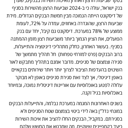
בסקר שביעות הרצון האחרון מאיכות השירות בבנקים, שערך 
בנק ישראל, עולה כי ב-2024 שביעות הרצון מהשירות בסניף 
של דיסקונט הייתה הנמוכה מבין חמשת הבנקים הגדולים. מידת 
שביעות הרצון, שהוגדרה באחוזים, עמדה על 72%, לעומת 
ממוצע של 78% במערכת. דיסקונט גם קיבל, יחד עם בנק 
הפועלים, את הציון הנמוך ביותר משביעות רצון מזמן ההמתנה 
בסניף. בעשור האחרון, כחלק מתהליכי דיגיטציה והתייעלות, 
ברוב הבנקים (פרט למזרחי טפחות)  חל תהליך מתמשך של 
סגירה וצמצום של סניפים. מדובר אמנם בתהליך מתבקש לאור 
השינוים בהעדפות הציבור לצרוך יותר ויותר שירותים בנקאיים 
באופן דיגיטלי, אך לצד זאת סגירת סניפים באופן לא מבוקר 
עלולה לפגוע באוכלוסיות עם אוריינות דיגיטלית נמוכה, ובמיוחד 
באוכלוסיות בגיל זקנה.  
בשנים האחרונות המגמה במערכת נבלמה, והתייעלות הבנקים 
במונחי נדל"ן באה לידי ביטוי בצמצום שטח הסניפים ולא 
בסגירתם. במקביל, הבנקים החלו להציב את איכות השירות 
כיעד בקמפיינים שיווקיים, מה שמבטא את החשש שלהם 