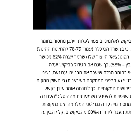
כלומר, הטענה הראשונה של האוצר כי הביקוש לאלומיניום צפוי לעלות וייתכן מחסור בחומר 
הגלם אם תוטל הערובה הזמנית. יש לציין, כי במשרד הכלכלה (עמוד 78-79 להחלטת ההיטל) 
נטען כי ב-2023 הייצור המקומי היה רחוק מפוטנציאל הייצור שלו (שרמר ייצרה 62% מכושר 
הייצור, קליל – 61%, אקסטל – 69%, ואלובין – 58%), כך שגם אם הגידול בביקוש יעלה 
בכ-30% קשה להאמין שיהיה מחסור ממשי בחומר הגלם שיעכב את הבנייה. עם זאת, נציגי 
היבואנים והקבלנים טענו בעתירותיהם לבג"ץ (עוד לפני המתקפה האיראנית) כי השוק המקומי 
לא יוכל לספק בצורה נאותה וזמינה את הביקושים המקומיים. כך לדוגמה אומר עידן בקשי, 
הבעלים של חברת 'אלום גולד', מהחברות שצפויות להיפגע משמעותית מההיטל : "הערובה 
שהטיל משרד הכלכלה תכניס את השוק למחסור מיידי, וזה גם לפני המלחמה. אם בתקופות 
שגרה היצרניות המקומיות לא מצליחות לתת מענה ליותר מ-60% מהביקושים, קל להבין עד 