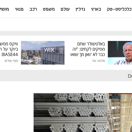
כלכליסט-טק
בארץ
נדל"ן
עולם
משפט
רכב
פנאי
מוסף
באלטשולר שחם
וויקס ממש
מפיקים לקחים: "זה
ביוקר על ר
כבר לא 'וואן מן' שואו
44
של גילעד"
אלמוג עזר
סופי שולמן
מיליון דולר
D