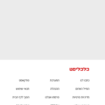
CTech – the
הבית של ההייטק הישראלי
כתבו לנו
המערכת
פודקאסט
המייל האדום
ההנהלה
תנאי שימוש
מדיניות פרטיות
פרסמו אצלנו
הפוך לדף הבית