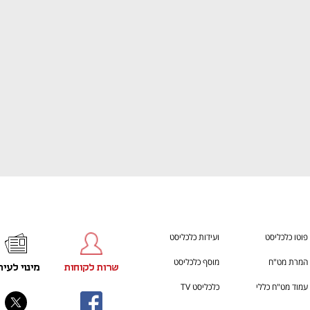
ענף במתח גבוה
מדברים כלכלה, עסקים ומה שב
פוטו כלכליסט
ועידות כלכליסט
המרת מט"ח
מוסף כלכליסט
שרות לקוחות
מינוי לעית
עמוד מט"ח כללי
כלכליסט TV