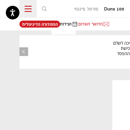
Duns 100
פורטל פיננסי
נפתח בכרטיסייה חדשה
הדואר האדום
ועידות
המהדורה הדיגיטלית
יכה לשלם
כישת
BASE: ההפסד
הרבעוני זינק ל-76