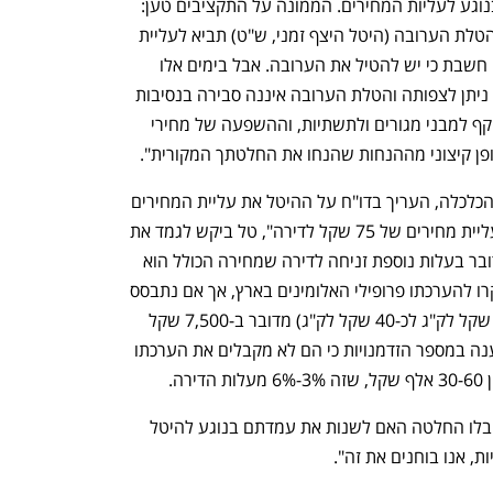
עם זאת, הטענה המשמעותית יותר היא בנוגע לעליות המחירים. הממונה על התקציבים טען: 
"ההחלטה שלך הביאה בחשבון בזמנו כי הטלת הערובה (היטל היצף זמני, ש"ט) תביא לעליית 
מחירים, אך לשם הגנה על הענף המקומי חשבת כי יש להטיל את הערובה. אבל בימים אלו 
השוק עובר טלטלה משמעותית שלא היה ניתן לצפותה והטלת הערובה איננה סבירה בנסיבות 
החדשות שבפנינו, בגלל שיש נזק רחב היקף למבני מגורים ולתשתיות, וההשפעה של מחירי 
ופן קיצוני מההנחות שהנחו את החלטתך המקורית".
דני טל, הממונה על היטל הסחר במשרד הכלכלה, העריך בדו"ח על ההיטל את עליית המחירים 
באופן הבא "עליה של אחוז אחד, תביא לעליית מחירים של 75 שקל לדירה", טל ביקש לגמד את 
המשמעות הכלכלית של ההיטל וכתב "מדובר בעלות נוספת זניחה לדירה שמחירה הכולל הוא 
כ-2.5 מיליון שקל". טל לא ציין בכמה יתייקרו להערכתו פרופילי האלומינים בארץ, אך אם נתבסס 
על שאיפתו שהמחיר לצרכן יוכפל (מכ-19 שקל לק"ג לכ-40 שקל לק"ג) מדובר ב-7,500 שקל 
לדירה. התאחדות הקבלנים בוני הארץ טענה במספר הזדמנויות כי הם לא מקבלים את הערכתו 
. 
במשרד הכלכלה הודיעו כי הם עדיין לא קיבלו החלטה האם לשנות את עמדתם בנוגע להיטל 
ת, אנו בוחנים את זה".