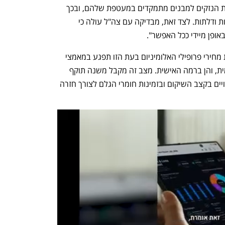
הטלת ההיטל: "מבדיקה ראשונית שמרבית הנזקים למבנים מתמקדים במעטפת שלהם, ובכך 
נוגעים לפרופילי האלומיניום, דוגמת חלונות ודלתות. לצד זאת, מבדיקה עם צה"ל עולה כי 
אופן מיידי ככל האפשר". 
"בנסיבות אלו, קיים חשש ממש כי העלאת מחירי פרופילי האלומיניום בעת הזו תפגע במאמצי 
השיקום והחזרה לשגרה, הן ברמה הלאומית, והן ברמה האישית. מצב זה מקבל משנה תוקף 
נוכח פינוי של אלפי אנשים מבתיהם שתלויים בקצב השיקום ובזמינות חומרי הגלם לצורך חזרה 