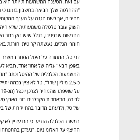
חומרי הגלים, נעשתה קריטית וחורגת בא
של טל, ולדעתם מדובר בהתייקרות של בין 30-60 אלף שקל, שזה 3%-6% מעלות הדירה
ההיצף על האלומיניום. "נעדכן בהתפתחויו