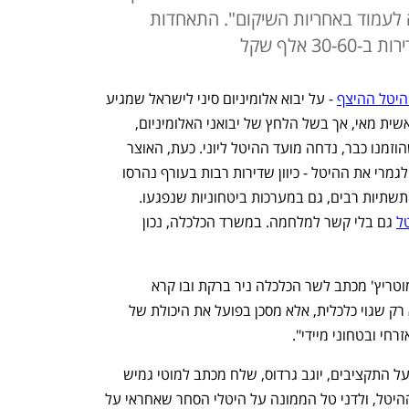
לעמוד באחריות השיקום". התאחדות
 אלף שקל
היטל ההיצף
 - על יבוא אלומיניום סיני לישראל שמגיע 
עד ל-146%. ההיטל הזמני הוכרז כבר בראשית מאי, אך בשל הלחץ של יבואני האלומיניום, 
והטענה כי יש אוניות בים עם משלוחים שהוזמנו כבר, נדחה מועד ההיטל ליוני. כעת, האוצר 
 לבטל לגמרי את ההיטל - כיוון שדירות רבות בעורף נהרסו 
במתקפה האחרונה, ויש גם צורך בתיקוני תשתיות רבים, גם במערכות ביטחוניות שנפגעו. 
ל
 גם בלי קשר למלחמה. במשרד הכלכלה, נכון 
בשבוע שעבר שלח שר האוצר בצלאל סמוטריץ' מכתב לשר הכלכלה ניר ברקת ובו קרא 
בדרמטיות לעצור את ההיטל: "המהלך לא רק שגוי כלכלית, אלא מסכן בפועל את היכולת של 
י ובטחוני מיידי". 
לצד התכתובת שבין השרים, גם הממונה על התקציבים, יוגב גרדוס, שלח מכתב למוטי גמיש 
מנכ"ל משרד הכלכלה שאמור לאשר את ההיטל, ולדני טל הממונה על היטלי הסחר שאחראי על 