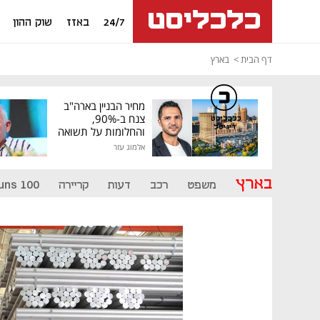
24/7
באזז
שוק ההון
דף הבית
בארץ
מחיר הבניין בארה"ב
צנח ב-90%,
כלכליסט
דיגיטל
והחלומות על תשואה
גבוהה התנפצו
אלמוג עזר
בארץ
משפט
רכב
דעות
קריירה
uns 100