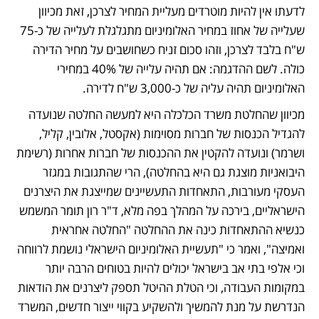
לדעתו אין להיות מוטרדים מעליית המחיר לצרכן, זאת מכיוון 
שעלייה של אחוז במחיר האלומיניום מתגלגלת לעלייה של כ-75 
ש"ח בלבד לצרכן, וזהו סכום זניח כשחושבים על מחיר הדירה 
כולה. לשם ההדגמה: אם תהיה עלייה של 40% במחירי 
האלומיניום תהיה עליה של כ-3,000 ש"ח לדירה. 
מכיוון שהחלטת משרד הכלכלה היא למעשה החלטה שנועדה 
להגדיל הכנסות של חברות מסוימות (אקסטל, אלובין, קליל, 
ושרמר) ונועדה להקטין את ההכנסות של חברות אחרות (רשימת 
היבואניות מוצגת גם היא בהחלטה), הרי שהתגובות במגזר 
העסקי מעורבות, התאחדות התעשיינים שמייצגת את היצרנים 
הישראליים, בירכה על המהלך בפה מלא, ד"ר רון תומר המשמש 
כנשיא ההתאחדות כינה את ההחלטה "החלטה אחראית 
ואמיצה", ואמר כי "תעשיית האלומיניום הישראלי נושמת לרווחה 
וכי אלפי בתי אב בישראל יכולים להיות בטוחים הרבה יותר 
במקומות העבודה, וכי הטלת ההיטל תספק ליצרנים את הודאות 
הנדרשת על מנת להמשיך ולהשקיע בקווי ייצור חדשים, המשרד 