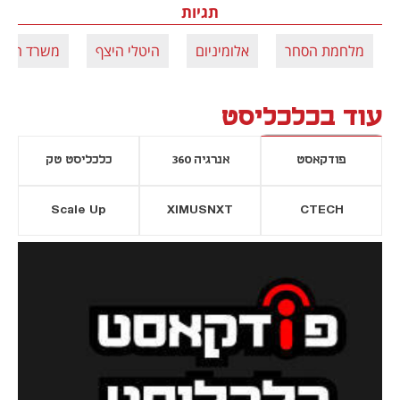
תגיות
מלחמת הסחר
אלומיניום
היטלי היצף
משרד הכלכ
עוד בכלכליסט
פודקאסט
אנרגיה 360
כלכליסט טק
Scale Up
XIMUSNXT
CTECH
יסייה חדשה
נפתח בכרטיסייה חדשה