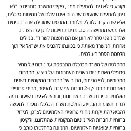
וקובע כי לא ניתן להתעלם ממנו, פקידי המשרד כותבים כי "לא 
ניתן להתעלם שהעולם של היום איננו עולם של תמימות כלכלית, 
אלא שדה קרב גלובלי, מלחמת המכסים שמובילה ארה"ב בימים 
אלו ממש ממחישה היטב, מדינות חייבות להגן על היצרנים 
שלהם מפני סחר לא הוגן אם הם חפצות לשרוד". במילים 
אחרות, המשרד מאותת כי בכוונתו להכניס את ישראל אל תוך 
מלחמת הסחר העולמית. 
ההחלטה של משרד הכלכלה מתבססת על ניתוח של מחירי 
פרופילי האלומיניום בשנים האחרונות ועל ביצועי החברות 
המקומיות, לפי הניתוח, הרווח של החברות המקומיות בשנים 
האחרונות התכווץ, ו-2 חברות אף עברו להפסד, מחירי פרופילי 
האלומיניום ירדו בשנים האחרונות, ובודאי לא עלו בשיעור דומה 
למדד תשומות הבנייה. החלטת משרד הכלכלה נועדה למעשה 
להביא להתייקרות מחירי פרופילי האלומיניום לצרכן, לגידול 
ברווחיות חברות האלומיניום המקומיות שהתלוננו, ולקיטון 
ברווחיות יבואניות האלומיניום. הממונה בהחלטתו כותב כי 