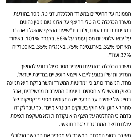
הממונה על ההיטלים במשרד הכלכלה, דני טל, מסר בהודעת 
משרד הכלכלה כי היטלי ההיצף על אלומיניום מסין נהוגים 
במדינות רבות בעולם, ולדבריו "שיעור ההיצף שהוטל בארה"ב 
על יבוא אלומיניום מסין עומד על 86%, בקנדה 101%, באיחוד 
האירופי 32%, בארגנטינה 75%, באנגליה 35%, באוסטרליה 
37% ועוד". 
משרד הכלכלה בהודעתו מעביר מסר כפול בנוגע להמשך 
המדיניות שלו בנוגע לייבוא וייצוא חופשיים במדינת ישראל. 
מחד, המשרד כותב כי "מדיניות המשרד והשר ברקת היא תמיכה 
בשוק חופשי ללא חסמים ומינימום התערבות ממשלתית, אבל 
בסייג של שמירה על התעשייה המקומית מפני פרקטיקות של 
סחר לא הוגן ולא חוקי בשווקים הבינלאומיים". כך שבחלק זה 
נדמה כי ההחלטה על היצף היא נקודתית ולא משקפת תפיסת 
עולם חדשה המתנגדת לסחר חופשי. 
מאידך, בסוף המכתב, המשרד לא מסתיר את ההקשר הגלובלי 