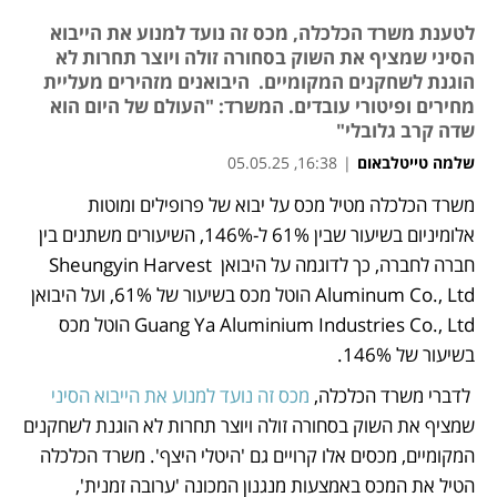
לטענת משרד הכלכלה, מכס זה נועד למנוע את הייבוא
הסיני שמציף את השוק בסחורה זולה ויוצר תחרות לא
הוגנת לשחקנים המקומיים. היבואנים מזהירים מעליית
מחירים ופיטורי עובדים. המשרד: "העולם של היום הוא
שדה קרב גלובלי"
שלמה טייטלבאום
|
16:38, 05.05.25
משרד הכלכלה מטיל מכס על יבוא של פרופילים ומוטות 
נפתח בכרטיסייה חדשה
אלומיניום בשיעור שבין 61% ל-146%, השיעורים משתנים בין 
חברה לחברה, כך לדוגמה על היבואן Sheungyin Harvest 
Aluminum Co., Ltd הוטל מכס בשיעור של 61%, ועל היבואן 
Guang Ya Aluminium Industries Co., Ltd הוטל מכס 
בשיעור של 146%.
 לדברי משרד הכלכלה, 
מכס זה נועד למנוע את הייבוא הסיני
שמציף את השוק בסחורה זולה ויוצר תחרות לא הוגנת לשחקנים 
המקומיים, מכסים אלו קרויים גם 'היטלי היצף'. משרד הכלכלה 
הטיל את המכס באמצעות מנגנון המכונה 'ערובה זמנית', 