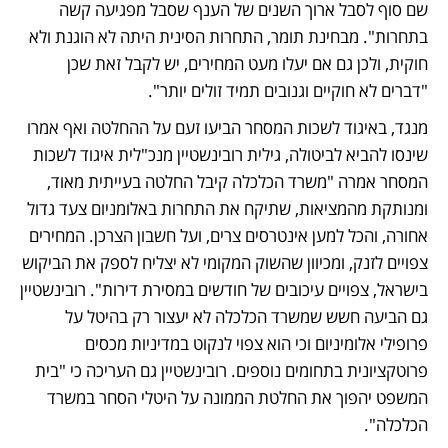
שם סוף לסבל ארוך השנים של הענף שסבל מפגיעה קשה 
בתחרות". מבחינת תומר, התחרות הסינית היתה לא הוגנת ולא 
חוקית, ולכן גם אם יעלו מעט המחירים, יש לקבל זאת שכן 
"דברים לא חוקיים וגנובים תמיד זולים יותר". 
מנגד, באיגוד לשכות המסחר הביעו זעם על ההחלטה ואף אמרו 
שינסו להביא לביטולה, גילית רובינשטיין מנכ"לית איגוד לשכות 
המסחר אמרה "משרד הכלכלה קיבל החלטה בעייתית מאוד, 
ומנותקת מהמציאות, שתיקח את התחרות באלומניום צעד גדול 
אחורה, והכל למען אינטרסים צרים, ועל חשבון הצרכן. המחירים 
צפויים לזנק, ומכיוון שהשוק המקומי לא יצליח לספק את הביקוש 
בישראל, צפויים עיכובים של חודשים במסירת דירות". רובינשטיין 
גם הביעה חשש שמשרד הכלכלה לא יעצור רק בהיטל על 
פרופילי אלומיניום וכי הוא צפוי לנקוט במדיניות מכסים 
פרוטקציונית בתחומים נוספים. רובינשטיין גם העריכה כי "בית 
המשפט יהפוך את החלטת הממונה על היטלי הסחר במשרד 
הכלכלה".