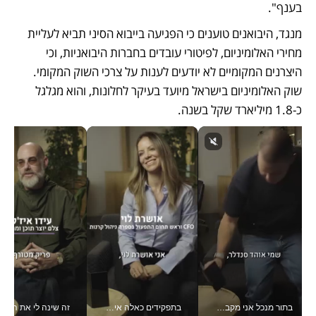
בענף". 
מנגד, היבואנים טוענים כי הפגיעה בייבוא הסיני תביא לעליית 
מחירי האלומיניום, לפיטורי עובדים בחברות היבואניות, וכי 
היצרנים המקומיים לא יודעים לענות על צרכי השוק המקומי. 
שוק האלומיניום בישראל מיועד בעיקר לחלונות, והוא מגלגל 
כ-1.8 מיליארד שקל בשנה. 
בתור מנכל אני מקבל מאות החלטות ביום, וה- Galaxy Z Fold8 Ultra עוזר לי לחתוך אותן מהר יותר_v
בתפקידים כאלה אי אפשר לחכות: אושרת לוי מניעה השקעות ענק מהטלפון_v
זה שינה לי את החיים: 