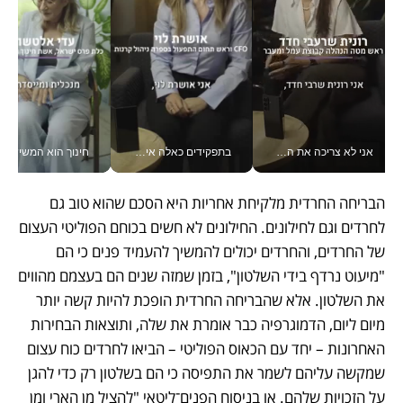
אני לא צריכה את המשרד: רונית שרעבי-חדד מנהלת ארגון של 30000 עובדים מכל מקום_v
בתפקידים כאלה אי אפשר לחכות: אושרת לוי מניעה השקעות ענק מהטלפון_v
חינוך הוא המש
הבריחה החרדית מלקיחת אחריות היא הסכם שהוא טוב גם 
לחרדים וגם לחילונים. החילונים לא חשים בכוחם הפוליטי העצום 
של החרדים, והחרדים יכולים להמשיך להעמיד פנים כי הם 
"מיעוט נרדף בידי השלטון", בזמן שמזה שנים הם בעצמם מהווים 
את השלטון. אלא שהבריחה החרדית הופכת להיות קשה יותר 
מיום ליום, הדמוגרפיה כבר אומרת את שלה, ותוצאות הבחירות 
האחרונות – יחד עם הכאוס הפוליטי – הביאו לחרדים כוח עצום 
שמקשה עליהם לשמר את התפיסה כי הם בשלטון רק כדי להגן 
על הזכויות שלהם. או בניסוח הפנים־ליטאי "להציל מן הארי ומן 