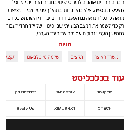
דוברים חרדיים אוהבים לומר כי שינוי בחברה החרדית לא יוכל 
להיעשות בכפיה, אלא בהידברות ובתהליך פנימי, אבל המציאות 
מראה כי ככל הנראה גם הפעם החרדים יבחרו להשתמש בכוחם 
רק כדי לשמר את המצב הבעייתי שבו סיכוייו של ילד חרדי לעבור 
לחמישון העליון נמוכים אף מזה של הילד הערבי.
תגיות
משרד האוצר
תקציב
שלמה טייטלבאום
תקציב ה
עוד בכלכליסט
פודקאסט
אנרגיה 360
כלכליסט טק
Scale Up
XIMUSNXT
CTECH
יסייה חדשה
נפתח בכרטיסייה חדשה