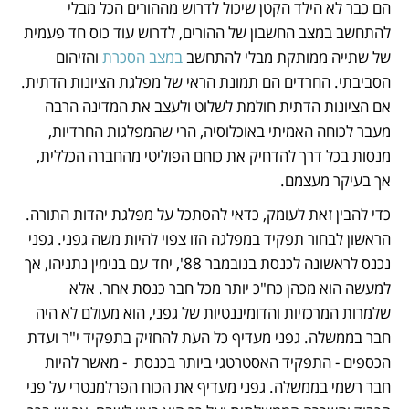
הם כבר לא הילד הקטן שיכול לדרוש מההורים הכל מבלי 
להתחשב במצב החשבון של ההורים, לדרוש עוד כוס חד פעמית 
של שתייה ממותקת מבלי להתחשב
 במצב הסכרת
 והזיהום 
הסביבתי. החרדים הם תמונת הראי של מפלגת הציונות הדתית. 
אם הציונות הדתית חולמת לשלוט ולעצב את המדינה הרבה 
מעבר לכוחה האמיתי באוכלוסיה, הרי שהמפלגות החרדיות, 
מנסות בכל דרך להדחיק את כוחם הפוליטי מהחברה הכללית, 
אך בעיקר מעצמם. 
כדי להבין זאת לעומק, כדאי להסתכל על מפלגת יהדות התורה. 
הראשון לבחור תפקיד במפלגה הזו צפוי להיות משה גפני. גפני 
נכנס לראשונה לכנסת בנובמבר 88', יחד עם בנימין נתניהו, אך 
למעשה הוא מכהן כח"כ יותר מכל חבר כנסת אחר. אלא 
שלמרות המרכזיות והדומיננטיות של גפני, הוא מעולם לא היה 
חבר בממשלה. גפני מעדיף כל העת להחזיק בתפקיד י"ר ועדת 
הכספים - התפקיד האסטרטגי ביותר בכנסת  - מאשר להיות 
חבר רשמי בממשלה. גפני מעדיף את הכוח הפרלמנטרי על פני 