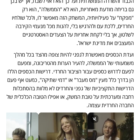
הכבוד והשררה הממשלתית ועל כך הוא ראוי לשבח, אך יש בכך 
גם בריחה מודעת מאחריות, הוא לא "הממשלה", הוא רק 
"מפקח" על פעילויותיה, המשחק הזה מאפשר לו, ולכל שולחיו 
החרדים, ללכת עם ולהרגיש בלי, להנות מכל מנעמי הקירבה 
לשלטון, אך בלי לקחת אחריות על הצעדים האסטרטגיים 
המעצבים את מדינת ישראל. 
ועדת הכספים מאפשרת לגפני להיות צופה מהצד בכל מהלך 
משמעותי של הממשלה, להעיר הערות מהטריבונה, ומפעם 
לפעם לדרוש כספים עבור הציבור החרדי. דרישות הכספים הללו 
הן בדרך כלל מעין "מס מעבר" או "דמי שתיקה", כמעט אף פעם 
הדרישות התקציביות של גפני והחרדים לא מלוות בהסתכלות 
רחבה ומערכתית על טובת המשק, או אפילו הטובה הכלכלית של 
החברה החרדית עצמה.