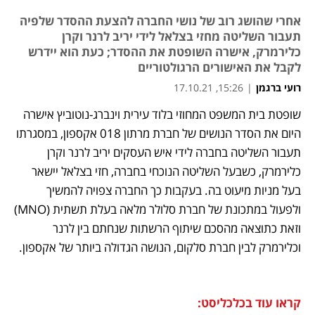
אחרי שהושג רוב של נושי החברה להצעת ההסדר שלפיה
תעבור השליטה מחזי בצלאל לידי יריב לרנר וקרן
כלירמרק, אישרה השופטת את ההסדר; כעת הוא יידרש
לקבל את האישורים הרגולטוריים
רועי ברגמן
|
15:26, 17.10.21
מאמר קניות
שופטת בית המשפט המחוזי בלוד עירית וינברג-נוטוביץ אישרה 
נפתח בכרטיסייה חדשה
נפתח בכרטיסייה חדשה
היום את הסדר הנושים של חברת מרתון 018 אקספון, במסגרתו 
תעבור השליטה בחברה לידי איש העסקים יריב לרנר וקרן 
כלירמרק, כשבעל השליטה הנוכחי בחברה, חזי בצלאל יישאר 
בעל מניות מיעוט בה. בעקבות כך החברה צפויה להמשיך 
ולפעול במתכונת של חברת סלולר מלאה בעלת תשתית (MNO) 
וזאת כתוצאה מהסכם שיתוף הרשתות שנחתם בין לרנר 
וכלירמרק לבין חברת סלקום, הנושה הגדולה ביותר של אקספון. 
קראו עוד בכלכליסט: