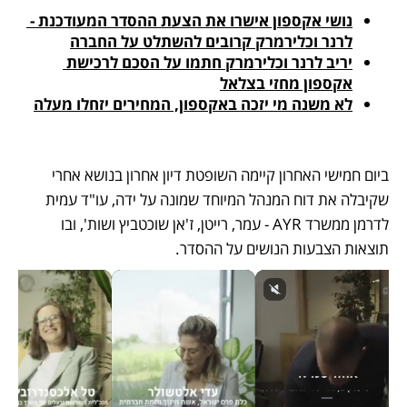
נושי אקספון אישרו את הצעת ההסדר המעודכנת - 
לרנר וכלירמרק קרובים להשתלט על החברה
יריב לרנר וכלירמרק חתמו על הסכם לרכישת 
אקספון מחזי בצלאל
לא משנה מי יזכה באקספון, המחירים יזחלו מעלה
ביום חמישי האחרון קיימה השופטת דיון אחרון בנושא אחרי 
שקיבלה את דוח המנהל המיוחד שמונה על ידה, עו"ד עמית 
לדרמן ממשרד AYR - עמר, רייטן, ז'אן שוכטביץ ושות', ובו 
תוצאות הצבעות הנושים על ההסדר.