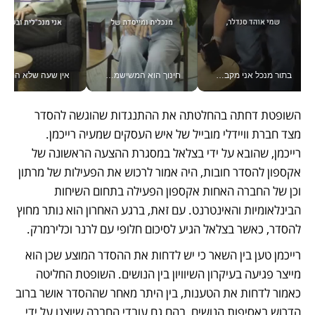
בתור מנכל אני מקבל מאות החלטות ביום, וה- Galaxy Z Fold8 Ultra עוזר לי לחתוך אותן מהר יותר_v
חינוך הוא המשישמה של החיים שלי - V
אין שעה שלא התעסקתי במשבר - טל אלכסנדרוביץ’ שגב מנהלת משברים
השופטת דחתה בהחלטתה את ההתנגדות שהוגשה להסדר 
מצד חברת וויידלי מובייל של איש העסקים שמעיה רייכמן. 
רייכמן, שהובא על ידי בצלאל במסגרת ההצעה הראשונה של 
אקספון להסדר חובות, היה אמור לרכוש את הפעילות של מרתון 
וכן של החברה האחות אקספון הפעילה בתחום השיחות 
הבינלאומיות והאינטרנט. עם זאת, ברגע האחרון הוא נותר מחוץ 
להסדר, כאשר בצלאל הגיע לסיכום חלופי עם לרנר וכלירמרק. 
רייכמן טען בין השאר כי יש לדחות את ההסדר המוצע שכן הוא 
מייצר פגיעה בעיקרון השיוויון בין הנושים. השופטת החליטה 
כאמור לדחות את הטענות, בין היתר מאחר שההסדר אושר ברוב 
הדרוש באסיפות הנושים, בהם גם עובדי החברה שיוצגו על ידי 