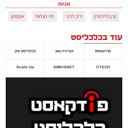
תגיות
קרן כלירמרק
יריב לרנר
חזי בצלאל
אקספון
עוד בכלכליסט
פודקאסט
אנרגיה 360
כלכליסט טק
Scale Up
XIMUSNXT
CTECH
יסייה חדשה
נפתח בכרטיסייה חדשה