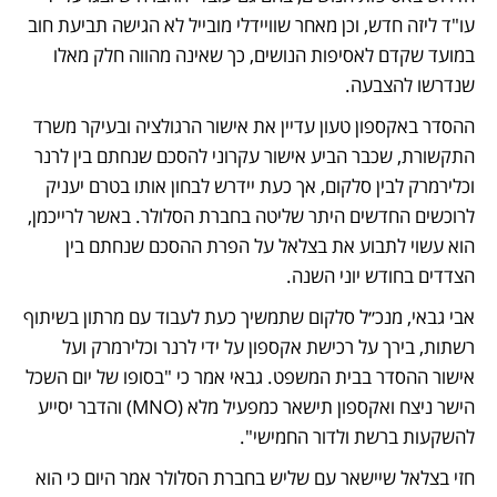
עו"ד ליזה חדש, וכן מאחר שוויידלי מובייל לא הגישה תביעת חוב 
במועד שקדם לאסיפות הנושים, כך שאינה מהווה חלק מאלו 
שנדרשו להצבעה. 
ההסדר באקספון טעון עדיין את אישור הרגולציה ובעיקר משרד 
התקשורת, שכבר הביע אישור עקרוני להסכם שנחתם בין לרנר 
וכלירמרק לבין סלקום, אך כעת יידרש לבחון אותו בטרם יעניק 
לרוכשים החדשים היתר שליטה בחברת הסלולר. באשר לרייכמן, 
הוא עשוי לתבוע את בצלאל על הפרת ההסכם שנחתם בין 
הצדדים בחודש יוני השנה.
אבי גבאי, מנכ״ל סלקום שתמשיך כעת לעבוד עם מרתון בשיתוף 
רשתות, בירך על רכישת אקספון על ידי לרנר וכלירמרק ועל 
אישור ההסדר בבית המשפט. גבאי אמר כי "בסופו של יום השכל 
הישר ניצח ואקספון תישאר כמפעיל מלא (MNO) והדבר יסייע 
להשקעות ברשת ולדור החמישי".
חזי בצלאל שיישאר עם שליש בחברת הסלולר אמר היום כי הוא 