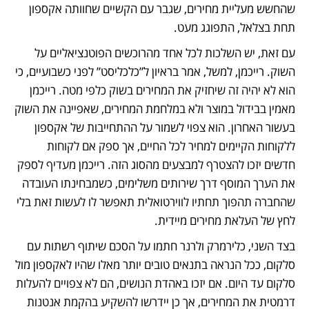
שהחשש מעליית מחירים, שגבר עם הקשיים שחוותה אקספון 
תחת בצלאל, התפוגג מעט.
עם זאת, יש השלכות לכל אחד מהרוכשים הפוטנציאליים על 
השוק. רייכמן, למשל, אמר בראיון ל”כלכליסט” לפני כשבועיים, כי 
הוא לא יהיה זה שיחזיק את המחירים בשוק כלפי מטה. רייכמן 
מאמין בבידול במוצר ולא במלחמת המחירים, שאפיינה את השוק 
בעשור האחרון. הוא צפוי לשמור על ההתחייבות של אקספון 
ללקוחות הקיימים למחיר לכל החיים, אך ספק אם לקוחות 
חדשים יזכו להצטרף למבצעים מהסוג הזה. רייכמן מעדיף לספק 
את הערך המוסף דרך שירותים משלימים, כשמבחינתו העובדה 
שהחברה תהפוך תחתיו לווירטואלית תאפשר לו לעשות זאת בלי 
לחץ של העלאת מחירים מיידית. 
בצד השני, כלירמרק ולרנר חתמו על הסכם שיתוף רשתות עם 
סלקום, ככל הנראה בתנאים טובים יותר מאלו שהיו לאקספון מול 
סלקום עד היום. אם יזכו באהדת הנושים, הם לא צפויים להעלות 
דרמטית את המחירים, אך כן יידרשו להשקיע בהקמת אנטנות 