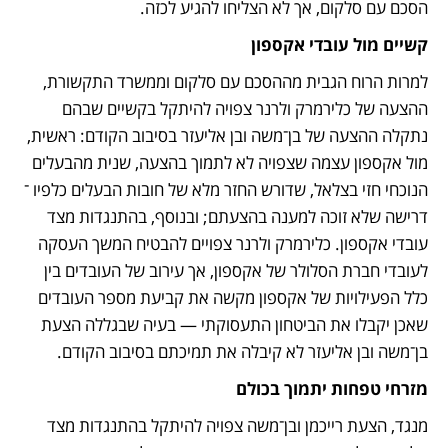
הסכם עם סלקום, אך לא הצליחו להגיע לכזה.
קשיים מול עובדי אקספון
למרות הרוח הגבית מההסכם עם סלקום וממשרד התקשורת, 
ההצעה של כלירמרק ולרנר צפויה להיתקל בקשיים שבהם 
נתקלה ההצעה של בן־משה ובן אליעזר בסיבוב הקודם: ראשית, 
מול אקספון עצמה שצפויה לא לתמוך בהצעה, שנית מהבעלים 
הנוכחי חזי בצלאל, שדורש החזר מלא של חובות הבעלים כלפיו ־ 
דרישה שלא זוכה למענה בהצעתם; ובנוסף, בהתנגדות מצד 
עובדי אקספון. כלירמרק ולרנר צפויים להבטיח המשך העסקה 
לעובדי חברת הסלולר של אקספון, אך עירוב של העובדים בין 
כלל הפעילויות של אקספון מקשה את קביעת מספר העובדים 
שאכן יקבלו את הביטחון התעסוקתי — בעיה שבגללה הצעת 
בן־משה ובן אליעזר לא קיבלה את תמיכתם בסיבוב הקודם.
מזרחי טפחות יתמוך בכולם 
מנגד, הצעת רייכמן ובן־משה צפויה להיתקל בהתנגדות מצד 