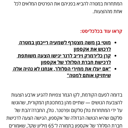
המתחרות במטרה להביא בפניהם את הפרטים המלאים לכל 
אחת מההצעות.
קראו עוד בכלכליסט:
מוטי בן משה מצטרף לשמעיה רייכמן במטרה 
לרכוש את אקספון
קרן כלירמרק ויריב לרנר יגישו הצעה משותפת 
לרכישת חברת הסלולר של אקספון
"אם יעלו את מחירי הסלולר, אנחנו לא נהיה אלה 
שיחזיקו אותם למטה"
בדומה לפעם הקודמת, לקו הגמר צפויות להגיע ארבע הצעות 
להצבעת הנושים — שתיים מהן במתכונתן המקורית, שהוגשו 
על ידי המתחרות גולן טלקום ופרטנר. גולן, החברה־הבת של 
סלקום שהיא הנושה הגדולה של אקספון, הגישה הצעה לרכישת 
חברת הסלולר של אקספון בתמורה ל־65 מיליון שקל, שאמורים 