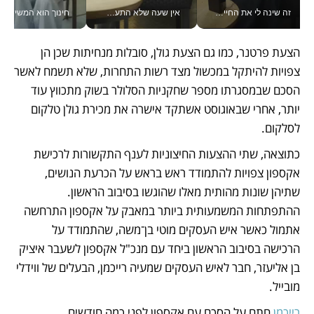
זה שינה לי את החיים: איך עידו איז'ק הופך את הסמארטפון לכלי צילום מקצועי_v
אין שעה שלא התעסקתי במשבר - טל אלכסנדרוביץ’ שגב מנהלת משברים תקשורתיים מכל מקום עם ה- Galaxy Z Fold8 Ultra שלה_v
חינוך הוא המש
הצעת פרטנר, כמו גם הצעת גולן, סובלות מנחיתות שכן הן 
צפויות להיתקל במכשול מצד רשות התחרות, שלא תשמח לאשר 
הסכם שבמסגרתו מספר שחקניות הסלולר בשוק מתכווץ עוד 
יותר, אחרי שבאוגוסט אשתקד אישרה את מכירת גולן טלקום 
לסלקום.
כתוצאה, שתי ההצעות החיצוניות לענף התקשורות לרכישת 
אקספון צפויות להתמודד ראש בראש על הכרעת הנושים, 
שתיהן שונות מהותית מאלו שהוגשו בסיבוב הראשון. 
ההתפתחות המשמעותית ביותר במאבק על אקספון התרחשה 
אתמול כאשר איש העסקים מוטי בן־משה, שהתמודד על 
הרכישה בסיבוב הראשון ביחד עם מנכ"ל אקספון לשעבר איציק 
בן אליעזר, חבר לאיש העסקים שמעיה רייכמן, הבעלים של ווידלי 
מובייל.
רייכמן 
חתם על הסכם עם אקספון לפני כמה חודשים, 