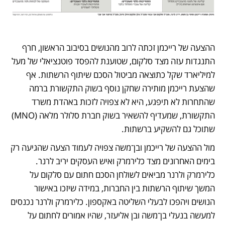
ההצעה של רייכמן זכתה לרוב מהנושים בסיבוב הראשון, חרף 
התנגדות עזה מצד סלקום, שטוענת להפסד פוטנציאלי של מעל 
למיליארד שקל כתוצאה מביטול הסכם שיתוף הרשתות. אף 
שהצעת רייכמן מותירה שחקן נוסף בשוק התקשורת ברמה 
שהתחרות לא תיפגע, היא לא צפויה לזכות באהדת משרד 
התקשורת, שמעדיף להשאיר בשוק חברת סלולר מלאה (MNO) 
שתוכל גם להשקיע ברשתות.
מול ההצעה של רייכמן ובן־משה צפויה לעמוד הצעה שהגיעה רק 
בימים האחרונים מצד כלירמרק ואיש העסקים יריב לרנר. 
כלירמרק ולרנר מביאים לשולחן הסכם חתום עם סלקום על 
המשך שיתוף הרשתות בין החברות, במידה שיזכו באישור 
הנושים ויהפכו לבעלי השליטה באקספון. כלירמרק ולרנר נכנסים 
למעשה בנעלי בן־משה ובן אליעזר, שהיו אמורים לחתום על 