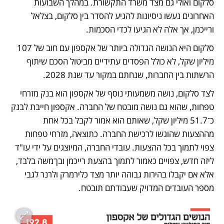
סלקום ואולי גם מצד משרד התקשורת. במהלך השבועות 
האחרונים נעשו ניסיונות להגיע להסדר בין סלקום, בצלאל 
ורייכמן, אך אלה לא הגיעו לכדי הסכמות.
סלקום היא הנושה הגדולה ביותר של אקספון עם חוב של 107 
מיליון שקל, לא כולל הפסדים עתידיים מביטול הסכם שיתוף 
הרשתות בין החברות, שנחתם במקור עד שנת 2028.
לצד סלקום, נושה משמעותי נוסף של אקספון הוא בנק מזרחי 
טפחות, שהוא גם נושה מובטח של החברה. אקספון חייבת לבנק 
כ־51.7 מיליון שקל, שאותם הוא אמור לקבל בכל אחת 
מההצעות שהוגשו לרכישת החברה. כתוצאה, מזרחי טפחות 
צפוי לתמוך בכל ההצעות. עובדי החברה, המיוצגים על ידי עו"ד 
ליזה חדש, צפויים כאמור לתמוך בהצעת רייכמן ובן־משה בלבד, 
אלא אם יקבלו בהירות גבוהה יותר מצד כלירמרק ולרנר לגבי 
מספר העובדים המדויק שעבודתם תובטח.