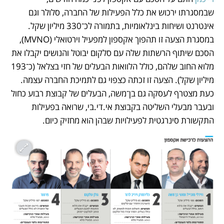
שבמסגרתו ירכוש את כלל הפעילות של החברה, סלולר וגם 
אינטרנט ושיחות בינלאומיות, בתמורה לכ־330 מיליון שקל. 
במסגרת הצעה זו תהפוך אקספון למפעיל וירטואלי (MVNO), 
הסכם שיתוף הרשתות שלה עם סלקום יבוטל והנושים יקבלו את 
מלוא החוב שלהם, כולל הלוואות הבעלים של חזי בצלאל (כ־193 
מיליון שקל). הצעה זו זכתה כצפוי גם לתמיכת החברה עצמה. 
כעת מצטרף לעסקה גם בן־משה, הבעלים של קבוצת רבוע כחול 
ובעבר מבעלי השליטה בקבוצת אי.די.בי, שרואה בפעילות 
התקשורת סינרגטית לפעילויות שבהן הוא מחזיק כיום.