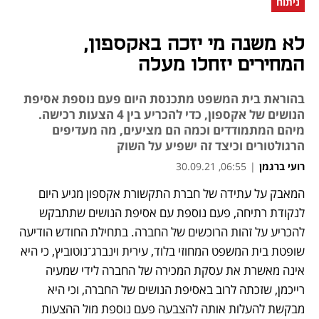
ניתוח
לא משנה מי יזכה באקספון,
המחירים יזחלו מעלה
בהוראת בית המשפט מתכנסת היום פעם נוספת אסיפת
הנושים של אקספון, כדי להכריע בין 4 הצעות רכישה.
מיהם המתמודדים וכמה הם מציעים, מה מעדיפים
הרגולטורים וכיצד זה ישפיע על השוק
רועי ברגמן
|
06:55, 30.09.21
המאבק על עתידה של חברת התקשורת אקספון מגיע היום 
נפתח בכרטיסייה חדשה
נפתח בכרטיסייה חדשה
נפתח בכרטיסייה חדשה
נפתח בכרטיסייה חדשה
נפתח בכרטיסייה חדשה
לנקודת רתיחה, פעם נוספת עם אסיפת הנושים שתתבקש 
להכריע על זהות הרוכשים של החברה. בתחילת החודש הודיעה 
שופטת בית המשפט המחוזי בלוד, עירית וינברג־נוטוביץ, כי היא 
אינה מאשרת את עסקת המכירה של החברה לידי שמעיה 
רייכמן, שזכתה לרוב באסיפת הנושים של החברה, וכי היא 
מבקשת להעלות אותה להצבעה פעם נוספת מול ההצעות 