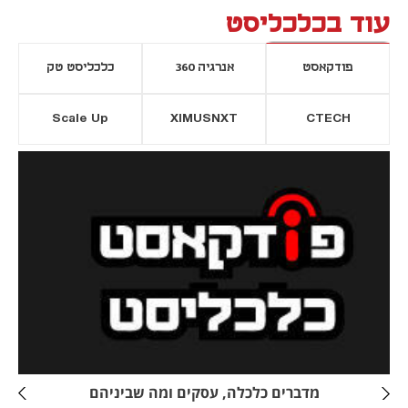
עוד בכלכליסט
פודקאסט
אנרגיה 360
כלכליסט טק
Scale Up
XIMUSNXT
CTECH
יסייה חדשה
נפתח בכרטיסייה חדשה
מדברים כלכלה, עסקים ומה שביניהם