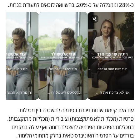
כ-28% וממכללה על כ-20%, בהשוואה לזכאים לתעודת בגרות.
אני לא צריכה את המשרד: רונית שרעבי-חדד מנהלת ארגון של 30000 עובדים מכל מקום_v
כלכליסט דיגיטל "חינוך הוא המשימה של החיים שלי"_v
חינוך הוא המש
עם זאת קיימת שונות ניכרת בפרמיה להשכלה בין מכללות 
פרטיות (מכללות לא מתוקצבות) וציבוריות (מכללות מתוקצבות). 
במכללות הפרטיות הפרמיה להשכלה דומה ואף עולה במקרים 
בודדים על הפרמיה האוניברסיטאית בחלק מתחומי הלימוד. 