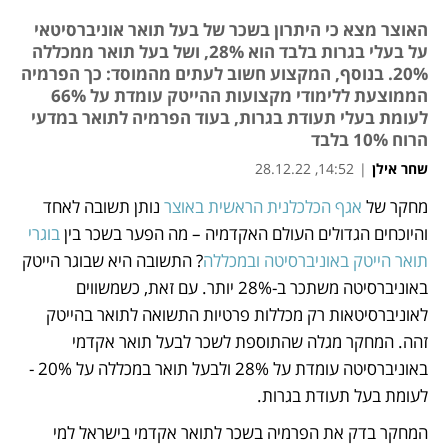
האוצר מצא כי היתרון בשכר של בעל תואר אוניברסיטאי
על בעלי בגרות בלבד הוא 28%, ושל בעל תואר ממכללה
20%. בנוסף, המקצוע חשוב לעתים מהמוסד: כך הפרמיה
הממוצעת ללימודי מקצועות ההייטק עומדת על 66%
לעומת בעלי תעודת בגרות, בעוד הפרמיה לתואר במדעי
הרוח 10% בלבד
שחר אילן
|
14:52, 28.12.22
מחקר של 
אגף הכלכלנית הראשית באוצר
 נותן תשובה לאחד 
נפתח בכרטיסייה חדשה
נפתח בכרטיסייה חדשה
נפתח בכרטיסייה חדשה
והיוכחים הגדולים העולם האקדמיה – מה הפער בשכר בין 
בוגרי 
תואר הייטק באוניברסיטה ובמכללה
? התשובה היא שבוגר הייטק 
באוניברסיטה משתכר ב-28% יותר. עם זאת, כשמשווים 
לאוניברסיטאות רק מכללות פרטיות התשואה לתואר בהייטק 
זהה. המחקר מגלה שהתוספת לשכר לבעל תואר אקדמי 
באוניברסיטה עומדת על 28% ולבעל תואר במכללה על 20% - 
לעומת בעל תעודת בגרות.
המחקר בדק את הפרמיה בשכר לתואר אקדמי בישראל למי 