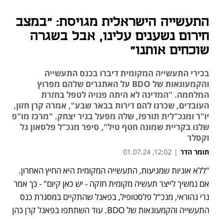
התעשייה הישראלית מגויסת: "במצב
חירום נשענים עלינו, אבל בשגרה
שוכחים אותנו"
בכירי התעשייה המקומית דיברו בכנס התעשייה
והקמעונאות של BDO על האתגרים שלהם מפרוץ
המלחמה. "המדינה לא היתה פנויה לטפל בחזרת
העובדים, שכרנו להם דירות בבאר שבע", אמרה קרן חזון,
יו"ר ומנכ"לית תורפז, שלה מפעל בניר יצחק. "מרכז מו"פ
שלנו בקריית שמונה חטף טיל", סיפר מנכ"ל פלסאון גל
וקסלר
תומר הדר
|
12:02, 01.07.24
"ללא אוניות שמגיעות, התעשייה המקומית היא החיץ האחרון. 
נפתח בכרטיסייה חדשה
נפתח בכרטיסייה חדשה
אם נמשיך לייצר תעשיה מקומית חזקה - יש כאן קיום" - כך אמר 
נרי נהוראי, מנכ"ל פלסטופיל, בפאנל שהתקיים במסגרת כנס 
התעשייה והקמעונאות של BDO. עוד השתתפו בפאנל קרן כהן 