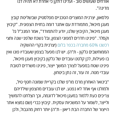
אזרחים שעושים טוב - ועלינו לתקן כי אחרת לא תהיה לנו 
מדינה".
פלסאון, יצרנית המוצרים הטכניים מפלסטיק שבשליטת קובץ 
מעגן מיכאל, מתמודדת עם אתגר דומה בחזית הצפונית. "קיבוץ 
מעגן מיכאל, הקיבוץ שלנו, יודע להתמודד", אמר המנכ"ל גל 
וקסלר. "פינינו חדרים למפוני הצפון, ובל נשכח שלפני שנה וחצי 
רכשנו 60% מחברה בכפר בלום
 (יצרנית בקרי ההשקיה 
הממוחשבים גלקון - ת"ה). יש לנו מפעל בצפון שעובדיו פונו ואין 
בו פעילות, לכן קלטנו עובדים של גלקון בקיבוץ מעגן מיכאל, 
פינינו שטח במפעל לצורך המשך ייצור, פינינו משרדים לטובת 
עובדי מטה. זה עזר, זה נתן ביטחון. 
"בינואר האחרון מרכז מו"פ שלנו בקריית שמונה חטף טיל, 
ולמזלנו אף אחד לא נפגע. יש לנו עובדים מהצפון שילדיהם 
צריכים כעת ללמוד במעגן מיכאל לדוגמה, וכך הצלחנו להמשיך 
ולייצר, לשמור על המשכיות עסקית. קיבוץ כברי (שם נמצא אתר 
הייצור של החברה הבת ריאון - ת"ה) יותר רחוק מהגבול, ולכן 