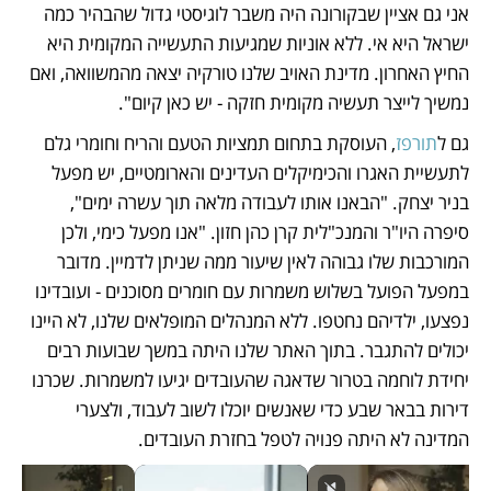
אני גם אציין שבקורונה היה משבר לוגיסטי גדול שהבהיר כמה 
ישראל היא אי. ללא אוניות שמגיעות התעשייה המקומית היא 
החיץ האחרון. מדינת האויב שלנו טורקיה יצאה מהמשוואה, ואם 
נמשיך לייצר תעשיה מקומית חזקה - יש כאן קיום".
גם ל
תורפז
, העוסקת בתחום תמציות הטעם והריח וחומרי גלם 
לתעשיית האגרו והכימיקלים העדינים והארומטיים, יש מפעל 
בניר יצחק. "הבאנו אותו לעבודה מלאה תוך עשרה ימים", 
סיפרה היו"ר והמנכ"לית קרן כהן חזון. "אנו מפעל כימי, ולכן 
המורכבות שלו גבוהה לאין שיעור ממה שניתן לדמיין. מדובר 
במפעל הפועל בשלוש משמרות עם חומרים מסוכנים - ועובדינו 
נפצעו, ילדיהם נחטפו. ללא המנהלים המופלאים שלנו, לא היינו 
יכולים להתגבר. בתוך האתר שלנו היתה במשך שבועות רבים 
יחידת לוחמה בטרור שדאגה שהעובדים יגיעו למשמרות. שכרנו 
דירות בבאר שבע כדי שאנשים יוכלו לשוב לעבוד, ולצערי 
המדינה לא היתה פנויה לטפל בחזרת העובדים. 