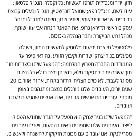
חזון, יו"ר ומנכ"לית תורפז תעשיות; גל וקסלר, מנכ"ל פלסאון; 
עידו לשם, מנכ"ל רפא; שמואל דונרשטיין, מנכ"ל ובעלים קבוצת 
רב בריח ישראל ובינלאומי; ושניר שרון, משנה למנכ"ל ומנהל 
עסקים ראשי תדיראן גרופ. את הפאנל הנחה אבי עוז, שותף, 
מנהל זרוע הביקורת וחבר הנהלה ב-BDO.
פלסטופיל מייצרת יריעות פלסטיק לתעשיית המזון, ויש לה 
מפעלים בניר יצחק, שדרות וקיבוץ הזורע. נהוראי סיפר על 
התמודדות החברה מפרוץ המלחמה: "המפעל שלנו בשדרות חזר 
תוך עשרה ימים לתפקוד מלא, בהינתן מצב בו לא כל הצוות 
מסוגל לעבוד. לא כולם הצליחו לחזור בקלות, אך זה אזור בו 20 
שנים יורים, העובדים שלנו מורגלים במצב ומתנהגים באופן 
מופתי. עובדינו הם אנשים אדירים, אלה אנשים שמגיעים לעבוד 
ועובדים. 
"המפעל שלנו בניר יצחק הוא מפעל על הגדר שחודש הפסיק 
לייצר. העובדים שלנו שמפונים באים בהסעות, ויש לנו עובדים 
מסרי לנקה. אנו עובדים עם מכונות הזקוקות להשגחה ולאנשים. 