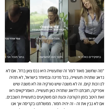
בתפקידים כאלה אי אפשר לחכות: אושרת לוי מניעה השקעות ענק מהטלפון_v
חינוך הוא המשישמה של החיים שלי - V
בתור מנכל אני מקבל מאות הח
"מה שחשוב מאוד לומר זה שתעשייה היא נכס צאן ברזל. אם לא 
נדאג שתהיה תעשייה, בכל מדינה ובמיוחד בישראל, לא תהיה 
לנו זכות קיום. זה לא משנה שיש טורקיה וזה לא משנה שיש 
אפריקה, חובתנו לדאוג שתהיה כאן תעשייה. האמריקאים ראו 
זאת היטב בזמן הקורונה וכעת הם משקיעים בתעשיית השבבים. 
אם לא נבין את זה - זה יהיה חמור. ממשלתנו בקריסה אך אנו 