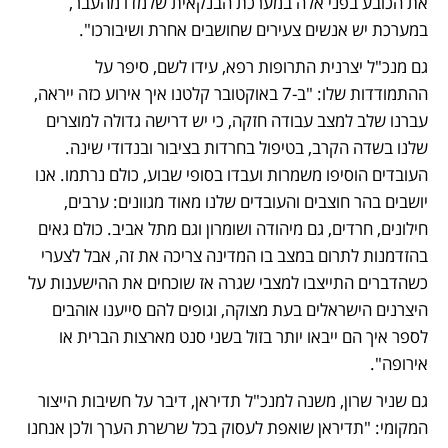
את הכובע בפני אלה במערכת הבנקאית שלמדו מהעבר, 
במערכת יש אנשים צעירים שחושבים אחרת ושיבורכו".
גם מנכ"ל יצרנית התרופות רפא, עידו לשם, סיפר על 
ההתמודדות שלו: "ב-7 באוקטובר קלטנו איך אירוע כזה ייראה, 
עברנו שלב למצב עבודה חזקה, כי יש דרישה גדולה למוצרים 
שלנו בשדה הקרב, בטיפול בחרדות בציבור ובנדודי שינה. 
העובדים הוסיפו משמרות ועבדו בסופי שבוע, כולם נרתמו. אנו 
יושבים בהר חוצבים והעובדים שלנו מאוד מגוונים: ערבים, 
חילונים, חרדים, גם מיהודה ושומרון וגם מתל אביב. כולם גאים 
בהזדמנות לתרום במצב בו המדינה צריכה את זה, אבל לצערי 
כשהדברים התייצבו למצבי שגרה אז שוכחים את ההישענות על 
היצרנים הישראלים בעת מצוקה, וגופים להם סייענו אוהבים 
לספר איך הם ייבאו יותר בזול בשני סנט מארצות הברית או 
אירופה".
גם שניר שרון, משנה למנכ"ל תדיראן, דיבר על חשיבות הייצור 
המקומי: "תדיראן שואפת לעסוק בכל שרשרת הערך ולכן אנחנו 