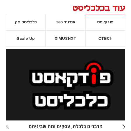
עוד בכלכליסט
פודקאסט
אנרגיה 360
כלכליסט טק
Scale Up
XIMUSNXT
CTECH
יסייה חדשה
נפתח בכרטיסייה חדשה
מדברים כלכלה, עסקים ומה שביניהם