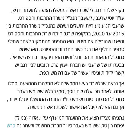
בקיץ שלחה רגב ללשכת ראש הממשלה הצעה למועמד חדש, 
עו"ד יוסי שרעבי, לשעבר מנכ"ל משרד התרבות והספורט. 
שרעבי הגיע מעיריית ירושלים ושימש כמנכ"ל משרד התרבות בין 
2015 עד 2020, בתקופה שרגב היתה שרת התרבות והספורט 
והיא זו שהובילה את מינויו. הוא התפטר מהתפקיד לאחר שחילי 
טרופר החליף את רגב כשר התרבות והספורט. מאז שימש 
כמנכ"ל התאחדות הכדורגל והיום הוא דירקטור בחוצה ישראל. 
בבעלותו של שרעבי יש חברת ייעוץ פרטית ובינו לבין רגב יש 
קשרי ידידות וניסיון עשיר של עבודה משותפת. 
אך נראה שבלשכת ראש הממשלה לא התלהבו מההצעה ופסלו 
אותה. לאחר מכן עלה שם נוסף, סמי בקלש ששימש בעבר 
כמנכ"ל הכנסת וכיום משמש כיו"ר החברה הממשלתית לתיירות, 
אך גם הוא לא קיבל את אישור לשכת ראש הממשלה.
נתניהו מצידו הציע את המועמד המועדף עליו, אלוף (במיל') 
יפתח רון טל, ששימש בעבר כיו"ר חברת החשמל ולאחרונה 
פרש 