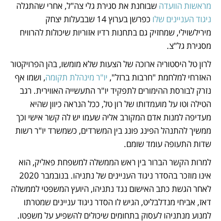
מראשות הוועדה
 שבוחנת את סגירת גלי צה"ל, אחרי שהתגלה 
ניגוד העניינים שלו
 כפרשן בערוץ 14 שבבעלות יצחק 
מירילשוילי, שמחזיק גם בתחנות רדיו אזוריות שיכולות להרוויח 
מסגירת גל"צ.
לרון טל היסטוריה ארוכה של הצעות שלא מומשו, בהן הפרויקטור 
האזרחי למלחמת "חרבות ברזל", 
יו"ר מינהלת תקומה
, ושמו אף 
נזרק לבורסת ההימורים לתפקיד יו"ר התעשייה האווירית. רגב 
הטילה וטו על מועמדותו של רון טל, ככל הנראה כיוון שהיא 
מעדיפה למנות אדם המקורב אליה שעמו יש לה קשר אישי וכך 
ממשיך להתנהל הפינג פונג בין המשרדים, כשמשרד יו"ר רשות 
שדות התעופה עומד שומם. 
למרות הקשר הברור בין ראש הממשלה למשפחת פאליק, הוא 
אינו מוזכר בהסדר ניגוד העניינים של נתניהו. בנובמבר 2020 
לאחר הגשת כתב האישום נגד נתניהו, היועץ המשפטי לממשלה 
דאז, אביחי מנדלבליט, הגיש לו הסדר ניגוד עניינים שמטרתו 
למנוע מנתניהו לעסוק בתחומים שיכולים להשפיע על משפטו.