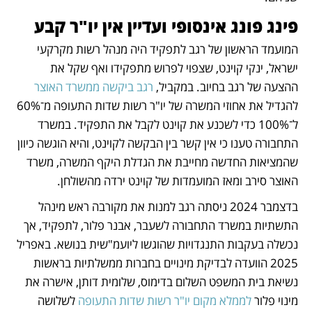
פינג פונג אינסופי ועדיין אין יו"ר קבע
המועמד הראשון של רגב לתפקיד היה מנהל רשות מקרקעי 
ישראל, ינקי קוינט, שצפוי לפרוש מתפקידו ואף שקל את 
ההצעה של רגב בחיוב. במקביל, 
רגב ביקשה ממשרד האוצר
להגדיל את אחוזי המשרה של יו"ר רשות שדות התעופה מ־60% 
ל־100% כדי לשכנע את קוינט לקבל את התפקיד. במשרד 
התחבורה טענו כי אין קשר בין הבקשה לקוינט, והיא הוגשה כיוון 
שהמציאות החדשה מחייבת את הגדלת היקף המשרה, משרד 
האוצר סירב ומאז המועמדות של קוינט ירדה מהשולחן.
בדצמבר 2024 ניסתה רגב למנות את מקורבה ראש מינהל 
התשתיות במשרד התחבורה לשעבר, אבנר פלור, לתפקיד, אך 
נכשלה בעקבות התנגדויות שהוגשו ליועמ"שית בנושא. באפריל 
2025 הוועדה לבדיקת מינויים בחברות ממשלתיות בראשות 
נשיאת בית המשפט השלום בדימוס, שלומית דותן, אישרה את 
מינוי פלור 
לממלא מקום יו"ר רשות שדות התעופה
 לשלושה 