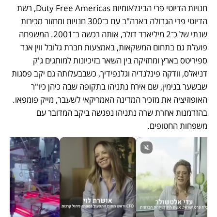
חנויות הדיוטי פרי הבינלאומיות Duty Free Americas, רשת 
הדיוטי פרי הגדולה בארה"ב עם כ־300 חנויות ומחזור מכירות 
שנתי של כ־2 מיליארד דולר, אותה רכשה ב־2001. המשפחה 
פועלת גם בתחום המשקאות, באמצעות חברת גלובל ווין אנד 
ספיריטס בארץ ומחזיקה בין השאר בזיכיונות למותגים ג'ק 
דניאלס, וודקה פינלנדיה וגלנפידיך, כשבבעלותה גם יקב פסגות 
שבשער בנימין, שם אירח נתניהו בתקופה שבה כיהן כיו"ר 
האופוזיציה את מזכיר המדינה האמריקאי לשעבר, מייק פומפאו. 
בהזדמנות אחרת שרה נתניהו נפגשה ביקב המדובר עם 
משפחות החטופים.