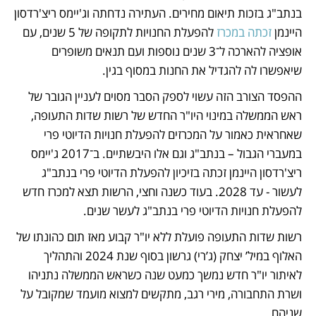
בנתב"ג בזכות תיאום מחירים. העתירה נדחתה וג'יימס ריצ'רדסון 
היינמן 
זכתה במכרז
 להפעלת החנויות לתקופה של 5 שנים, עם 
אופציה להארכה ל־3 שנים נוספות ועם תנאים משופרים 
שיאפשרו לה להגדיל את החנות במסוף בגין. 
ההפסד הצורב הזה עשוי לספק הסבר מסוים לעניין הגובר של 
ראש הממשלה במינוי היו"ר החדש של רשות שדות התעופה, 
שאחראית כאמור על המכרזים להפעלת חנויות הדיוטי פרי 
במעברי הגבול – בנתב"ג וגם אלו היבשתיים. ב־2017 ג'יימס 
ריצ'רדסון היינמן זכתה בזיכיון להפעלת הדיוטי פרי בנתב"ג 
לעשור - עד 2028. בעוד כשנה וחצי, הרשות תצא למכרז חדש 
להפעלת חנויות הדיוטי פרי בנתב"ג לעשר שנים.
רשות שדות התעופה פועלת ללא יו"ר קבוע מאז תום כהונתו של 
האלוף במיל’ יצחק (ג’רי) גרשון בסוף שנת 2024 והתהליך 
לאיתור יו"ר חדש נמשך כמעט שנה כשראש הממשלה נתניהו 
ושרת התחבורה, מירי רגב, מתקשים למצוא מועמד שמקובל על 
שניהם.  