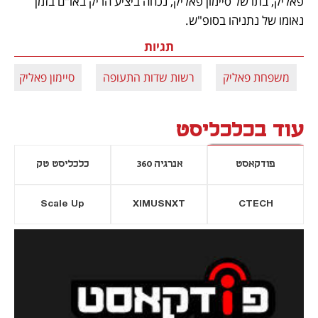
פאליק, בתו של סיימון פאליק, נכחה ביציע הריק באו"ם בזמן 
נאומו של נתניהו בסופ"ש. 
תגיות
משפחת פאליק
רשות שדות התעופה
סיימון פאליק
עוד בכלכליסט
פודקאסט
אנרגיה 360
כלכליסט טק
Scale Up
XIMUSNXT
CTECH
יסייה חדשה
נפתח בכרטיסייה חדשה