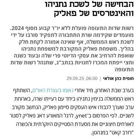
הבחישה של לשכת נתניהו
והאינטרסים של פאליק
רשות שדות התעופה פועלת ללא יו"ר קבוע מסוף 2024.
מועמדים שקידמה שרת התחבורה לתפקיד סורבו על ידי
לשכת ראש הממשלה, אף שאינה אמורה לקחת חלק
בהליך. משפחת פאליק המקורבת למשפחת נתניהו
שואפת להרחיב את עסקי הדיוטי פרי שלה ובעוד כשנה
וחצי ייפתח המכרז לחנויות בנתב"ג, שתנהל רשות שדות
התעופה
חופית כהן אולאי
|
06:00, 29.09.25
מאמר קניות
מאמר קניות
בערב שבת האחרון, מיד אחרי 
נאומו בעצרת האו"ם
, השתתף 
נפתח בכרטיסייה חדשה
נפתח בכרטיסייה חדשה
נפתח בכרטיסייה חדשה
נפתח בכרטיסייה חדשה
נפתח בכרטיסייה חדשה
נפתח בכרטיסייה חדשה
נפתח בכרטיסייה חדשה
נפתח בכרטיסייה חדשה
נפתח בכרטיסייה חדשה
נפתח בכרטיסייה חדשה
ראש הממשלה בנימין נתניהו ביחד עם רעייתו שרה, בארוחת 
ערב שערך לכבודו איש העסקים סיימון פאליק, הנחשב מקורב 
לשניים. לפי הפרסום ב־ynet, לרגל המאורע דאג פאליק לסגור 
לאורחים חיצוניים את מסעדת הסטייקים היוקרתית והכשרה 
"רזרב קאט" במנהטן.