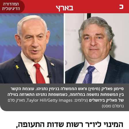
המהדורה
בארץ
הדיגיטלית
סיימון פאליק (מימין) וראש הממשלה בנימין נתניהו. עוצמת הקשר
בין המשפחות נחשפה במלחמה, כשמשפחת נתניהו התארחה בווילה
של פאליק בירושלים
(צילומים: Taylor Hill/Getty Images, מארק סלם
גרוסלם פוסט)
המינוי ליו"ר רשות שדות התעופה,