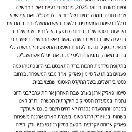
וסיום כהונתו בינואר 2025, פורסם כי רעיית ראש הממשלה 
שרה נתניהו תמכה במינויו של דוד זיני לרמטכ"ל, זאת אף שלא 
נכלל ברשימת המועמדים. בלשכת ראש הממשלה דחו בזמנו את 
הידיעות ובסופו של דבר מונה לתפקיד אייל זמיר. שמו של דוד 
זיני עלה שוב בתחילת השנה כאשר ראש הממשלה חיפש מזכיר 
צבאי. לבסוף, ובניגוד לעמדת היועצת המשפטית לממשלה גלי 
בהרב־מיארה, נתניהו החליט למנות את זיני לראש השב"כ.
בתקופת מלחמת חרבות ברזל התאכסנו בני הזוג נתניהו כמה 
פעמים בביתו של סיימון פאליק, אחד מבני המשפחה, ברחוב 
כספי בירושלים, בשל המקלט האטומי שמצוי בבית. 
סיימון פאליק ארגן בערב שבת האחרון ארוחת ערב לבני הזוג 
נתניהו במסעדת הסטייקים היוקרתית הכשרה "רזרב קאט" 
במנהטן והמסעדה נסגרה לאורחים חיצוניים. גם אשתקד 
בשהותו בניו יורק לרגל נאומו בעצרת האו"ם ארגנה משפחת 
פאליק ארוחה יוקרתית והפעם במלון רג'נסי בניו יורק. תילה 