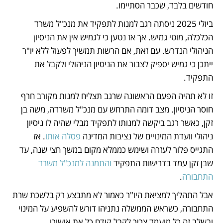
חודשים בלבד, שכבר הסתיימו.
ביולי 2025 ניסתה רגב למנות לתפקיד את מנכ"ל משרד 
הכלכלה, מוטי גמיש. אך אז נטען כי לגמיש אין את הניסיון 
הניהולי הנדרש. עם זאת, אם הרשות תמשיך לפעול ללא יו"ר 
ייתכן כי גמיש יספיק לצבור את הניסיון הניהולי ולקבל את 
התפקיד. 
זו לא תהיה הפעם הראשונה שרגב תצליח למנות מקורב חרף 
חוסר הניסיון. מצב דומה התרחש עם מנכ"ל משרדה, משה בן 
זקן, כאשר רגב ביקשה למנותו לתפקיד מבלי שהיה לו ניסיון 
ניהולי וועדת המינויים של נציבות המדינה 
פסלה אותו
. אז 
התגייס פלור לעזרה ושימש כממלא מקום במשך חצי שנה, עד 
שבן זקן עמד בדרישות התפקיד 
והתמנה למנכ"ל משרד 
התחבורה
.
אבל התהליך למציאת היו"ר כאמור לא מתבצע רק בלשכת שרת 
התחבורה, כשראש הממשלה נתניהו דורש להשפיע על המינוי 
ובשלב זה כל מועמד צריך לקבל קודם כל את אישורו. 