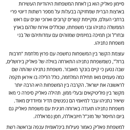
סיימון פאליק הוא בן לאחת המשפחות היהודיות העשירות 
בארצות הברית שמחזיקה בבעלות על מספר רשתות דיוטי פרי 
ברחבי העולם, ומקיימת קשרים קרובים וארוכי שנים עם ראש 
הממשלה נתניהו ובני משפחתו, שכוללים אירוח שלהם בארץ 
ובחו"ל וכן תמיכה במיזמים שמזוהים עם עמדותיהם של בני 
משפחת נתניהו.
עוצמת הקשר בין המשפחות נחשפה עם פרוץ מלחמת "חרבות 
ברזל", כשמשפחת נתניהו התארחה בווילה של פאליק בירושלים, 
שבה נטען כי קיים בונקר מאובזר. משפחת נתניהו שהתה שם 
כמה פעמים מאז תחילת המלחמה, כולל הלילה בו איראן תקפה 
לראשונה את ישראל. הקרבה בין המשפחות היא הרבה יותר 
מקשר בין פוליטיקאים ובעלי ממון. תהילה פאליק סיפרה כי מאז 
שיאיר נתניהו עבר למיאמי הם נפגשים תדיר ומיודדים מאוד. 
משפחת נתניהו תועדה בארוחה חגיגית עם משפחת פאליק גם 
ביום החיסול של מזכ"ל חיזבאללה, חסן נסראללה.
למשפחת פאליק כאמור פעילות בינלאומית ענפה ובראשה רשת 