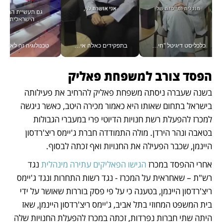
כלכליסט דיגיטל "חינוך הוא המשימה של החיים שלי"_v
בתפקידים כאלה אי אפשר לחכות: אושרת לוי מניעה השקעות ענק מהטלפון_v
טכנולוגיה זה לא רק בהייטק: גם תעשיי
הפסד צורב למשפחת פאליק
בשנה שעברה ניסתה משפחת פאליק להרחיב את פעילותה 
בישראל בתחום שאותו היא כאמור מכירה היטב, כאשר ניגשה 
למכרז להפעלת רשת חנויות הדיוטי פרי במעברי הגבולות 
בטאבה ונהר הירדן. מולה התמודדה חברת ג'יימס ריצ'רדסון 
היינמן, שכבר הפעילה את החנויות ואף זכתה לבסוף.
אחרי ההפסד במכרז 
הגישו הפאליקים עתירה מינהלית
 נגד 
רש"ת – שאחראית על המכרז - נגד רשות התחרות ונגד ג'יימס 
ריצ'רדסון היינמן, בטענה כי על פי פסק בוררות שאושר על ידי 
בית המשפט המחוזי בתל אביב, ג'יימס ריצ'רדסון היינמן, שאז 
היתה שתי חברות נפרדות, זכתה במכרז להפעלת החנויות שלה 