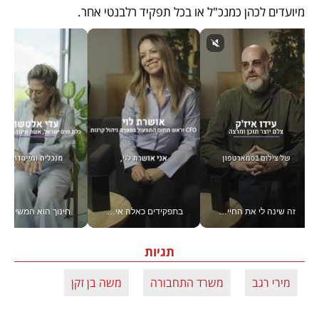
מיועדים לכהן כמנכ"ל או בכל תפקיד רלבנטי אחר. 
זה שינה לי את החיים: איך עידו איז'ק הופך את הסמארטפון לכלי צילום מקצועי_v
בתפקידים כאלה אי אפשר לחכות: אושרת לוי מניעה השקעות ענק מהטלפון_v
חינוך הוא המש
תגיות
מירי רגב
משרד התחבורה
משה בן זקן