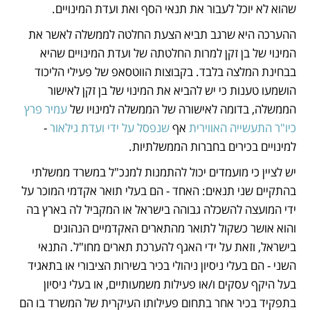
שהוא לא יוכל לעבור את תנאי הסף ואת ועדת המינויים.
ההערכה היא שרגב תביא הצעת החלטה לממשלה לאשר את 
המינוי של בן זקן למרות החלטתה של ועדת המינויים שהיא 
בבחינת המלצה בלבד. בקבוצות הווטסאפ של פעילי הליכוד 
הושמעו טענות כי יש להביא את המינוי של בן זקן לאישור 
הממשלה, בדומה לאישורה של הממשלה למינויו של
 עמיר פרץ 
כיו"ר התעשייה האווירית
 אף 
שנפסל על ידי ועדת גילאור
 - 
למינויים בכירים בחברות הממשלתיות.
יש לציין כי מועמדים יכול להתמנות למנכ"ל במשרד ממשלתי 
בהתקיים שני תנאים: האחד - הם בעלי תואר אקדמי המוכר על 
ידי המועצה להשכלה גבוהה בישראל או המקביל לה בארץ בה 
והוא אושר כשקול לתואר מהתארים האקדמיים הנהוגים 
בישראל, וזאת על ידי האגף להערכת תארים מחו"ל. התנאי 
השני - הם בעלי ניסיון ניהולי בכיר בשירות הציבורי או בתאגיד 
בעל היקף עסקים ו/או פעילות משמעותיים, או בעלי ניסיון 
בתפקיד בכיר אחר בתחום פעילותו העיקרית של המשרד בו הם 