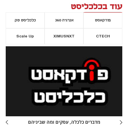
עוד בכלכליסט
פודקאסט
אנרגיה 360
כלכליסט טק
Scale Up
XIMUSNXT
CTECH
יסייה חדשה
נפתח בכרטיסייה חדשה
מדברים כלכלה, עסקים ומה שביניהם