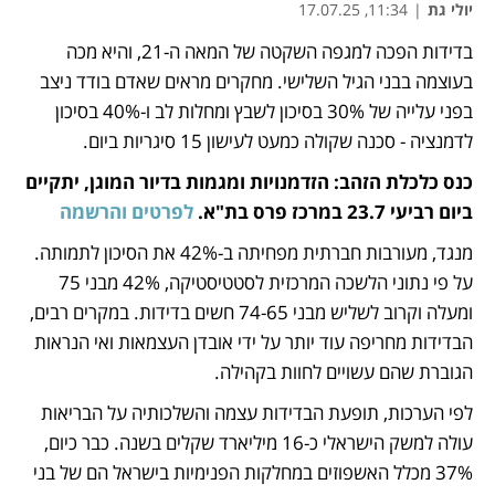
יולי גת
|
11:34, 17.07.25
בדידות הפכה למגפה השקטה של המאה ה-21, והיא מכה 
נפתח בכרטיסייה חדשה
בעוצמה בבני הגיל השלישי. מחקרים מראים שאדם בודד ניצב 
בפני עלייה של 30% בסיכון לשבץ ומחלות לב ו-40% בסיכון 
לדמנציה - סכנה שקולה כמעט לעישון 15 סיגריות ביום. 
כנס כלכלת הזהב: הזדמנויות ומגמות בדיור המוגן, יתקיים 
ביום רביעי 23.7 במרכז פרס בת"א. 
לפרטים והרשמה
מנגד, מעורבות חברתית מפחיתה ב-42% את הסיכון לתמותה. 
על פי נתוני הלשכה המרכזית לסטטיסטיקה, 42% מבני 75 
ומעלה וקרוב לשליש מבני 74-65 חשים בדידות. במקרים רבים, 
הבדידות מחריפה עוד יותר על ידי אובדן העצמאות ואי הנראות 
הגוברת שהם עשויים לחוות בקהילה.
לפי הערכות, תופעת הבדידות עצמה והשלכותיה על הבריאות 
עולה למשק הישראלי כ-16 מיליארד שקלים בשנה. כבר כיום, 
37% מכלל האשפוזים במחלקות הפנימיות בישראל הם של בני 