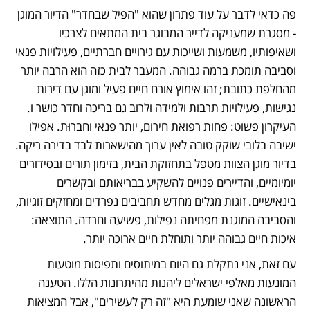
פה כדאי לדבר על עוד פתרון שהוא "הפיל שבחדר" הדיור המוגן 
- מסגרת שמעניקה לדייר המבוגר בית המתאים לצרכיו 
ושאיפותיו, משמעות ושייכות עם גירויים חברתיים, פעילויות פנאי 
וסביבה תומכת ברמה גבוהה. המעבר לבית כזה הוא הרבה יותר 
מהחלפת כתובת; זהו אימוץ אורח חיים פעיל ומוגן עם דירות 
נגישות, פעילויות תרבות ולמידה ולרוב גם בריכה וחדר כושר ו. 
העיקרון פשוט: פחות רפואת חירום, יותר פנאי וחברוּת. אפילו 
ישיבה בלובי שוקק טובה לאין ערוך מהישארות לבד בדירה ריקה. 
בדיור מוגן הצוות מטפל בתחזוקת הבית, בזימון תורים ובסידורים 
יומיומיים, והדיירים פנויים להשקיע בבריאותם ובקשרים 
בינאישיים. זוגות מגלים מחדש תחביבים נפרדים ומחזקים זוגיות, 
והסביבה המוגנת מפחיתה נפילות, פשיעה וחרדה. התוצאה: 
איכות חיים גבוהה יותר ותוחלת חיים ארוכה יותר.
עם זאת, אני נתקלת גם היום במיתוסים ותפיסות מוטעות 
המונעות מאלפי ישראלים ליהנות מהיתרונות הללו. הטענה 
הראשונה שאני שומעת היא "זה רק לעשירים", אבל המציאות 