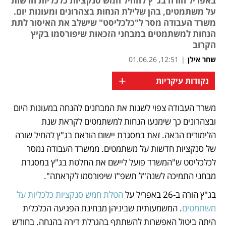
באפריל הורה בג"ץ להחיל חמש סנקציות כלכליות חדשות
על משתמטים, בהן שלילת הנחות בצהרונים ומעונות יום.
משרד העבודה מסר ל"כלכליסט" שישלב את האיסור לתת
הנחות למשתמטים במבחני הזכאות שיפורסמו בקיץ
הקרוב
שחר אילן
|
12:51, 01.06.26
+
נקודות עיקריות
משרד העבודה צפוי לשנות את המבחנים להנחה במעונות היום 
נפתח בכרטיסייה חדשה
נפתח בכרטיסייה חדשה
נפתח בכרטיסייה חדשה
ובצהרונים כך שימנעו הנחות למשתמטים לקראת שנת 
הלימודים הבאה. זאת במסגרת יישום הוראת בג"ץ להחיל שורה 
של סנקציות חדשות על משתמטים. ממשרד העבודה נמסר 
לכלכליסט ש"המשרד פועל ליישם את החלטת בג"ץ במסגרת 
מבחני התמיכה לשנה"ל תשפ"ז שיפורסמו לקראתה".
בג"ץ הורה ב-26 באפריל על 
הטלת חמש סנקציות כלכליות על 
משתמטים
. המשמעותית שביניהן מבחינת הפגיעה הכלכלית 
היתה ביטול האפשרות להשתתף בהגרלת דירה בהנחה. בחודש 