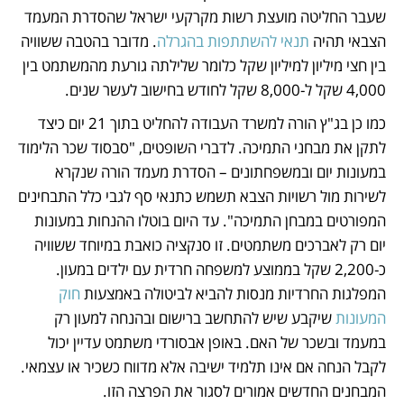
שעבר החליטה מועצת רשות מקרקעי ישראל שהסדרת המעמד 
הצבאי תהיה 
תנאי להשתתפות בהגרלה
. מדובר בהטבה ששוויה 
בין חצי מיליון למיליון שקל כלומר שלילתה גורעת מהמשתמט בין 
4,000 שקל ל-8,000 שקל לחודש בחישוב לעשר שנים.
כמו כן בג"ץ הורה למשרד העבודה להחליט בתוך 21 יום כיצד 
לתקן את מבחני התמיכה. לדברי השופטים, "סבסוד שכר הלימוד 
במעונות יום ובמשפחתונים – הסדרת מעמד הורה שנקרא 
לשירות מול רשויות הצבא תשמש כתנאי סף לגבי כלל התבחינים 
המפורטים במבחן התמיכה". עד היום בוטלו ההנחות במעונות 
יום רק לאברכים משתמטים. זו סנקציה כואבת במיוחד ששוויה 
כ-2,200 שקל בממוצע למשפחה חרדית עם ילדים במעון. 
המפלגות החרדיות מנסות להביא לביטולה באמצעות 
חוק 
המעונות
 שיקבע שיש להתחשב ברישום ובהנחה למעון רק 
במעמד ובשכר של האם. באופן אבסורדי משתמט עדיין יכול 
לקבל הנחה אם אינו תלמיד ישיבה אלא מדווח כשכיר או עצמאי. 
המבחנים החדשים אמורים לסגור את הפרצה הזו. 