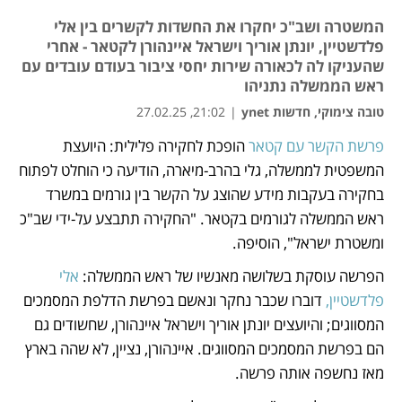
המשטרה ושב"כ יחקרו את החשדות לקשרים בין אלי
פלדשטיין, יונתן אוריך וישראל איינהורן לקטאר - אחרי
שהעניקו לה לכאורה שירות יחסי ציבור בעודם עובדים עם
ראש הממשלה נתניהו
טובה צימוקי, חדשות ynet
|
21:02, 27.02.25
פרשת הקשר עם קטאר
 הופכת לחקירה פלילית: היועצת 
נפתח בכרטיסייה חדשה
נפתח בכרטיסייה חדשה
המשפטית לממשלה, גלי בהרב-מיארה, הודיעה כי הוחלט לפתוח 
בחקירה בעקבות מידע שהוצג על הקשר בין גורמים במשרד 
ראש הממשלה לגורמים בקטאר. "החקירה תתבצע על-ידי שב"כ 
ומשטרת ישראל", הוסיפה. 
הפרשה עוסקת בשלושה מאנשיו של ראש הממשלה: 
אלי 
פלדשטיין,
 דוברו שכבר נחקר ונאשם בפרשת הדלפת המסמכים 
המסווגים; והיועצים יונתן אוריך וישראל איינהורן, שחשודים גם 
הם בפרשת המסמכים המסווגים. איינהורן, נציין, לא שהה בארץ 
מאז נחשפה אותה פרשה. 