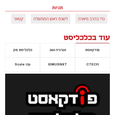
תגיות
גלי בהרב מיארה
לשכת ראש הממשלה
קטאר
עוד בכלכליסט
פודקאסט
אנרגיה 360
כלכליסט טק
Scale Up
XIMUSNXT
CTECH
יסייה חדשה
נפתח בכרטיסייה חדשה