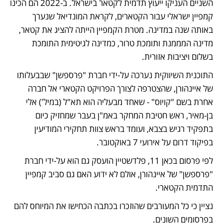
השניים העניקו ייעוץ תדמית לקטאר בישראל. ב-2022 הם הכינו 
קמפיין ישראלי עבור הקטארים, לקראת המונדיאל שנערך 
באותה שנה במדינה. מטרת הקמפיין הייתה להציג את קטאר, 
מדינה המממנת ותומכת טרור, כמדינה לגיטימית התומכת 
בשלום ויציבות אזורית. 
התוכנית השיווקית נערכה על-ידי חברת "פרספשן" שבבעלותו 
של איינהורן, שהצטרפה לצורך הפרויקט הקטארי אל חברה 
אחרת בשם "קויוס" - שאחד מבעליה הוא תא"ל (במיל') אלי 
בן-מאיר, ראש חטיבת המחקר באמ"ן בעבר שמחזיק כיום 
בתפקיד רגיש בצבא, ועומד בראש צוות תחקירי המודיעין 
בפיקוד דרום על אירועי 7 באוקטובר.
לפי פרסום בכאן 11, פלדשטיין הועסק גם הוא על-ידי חברת 
"פרספשן" של איינהורן, אולם לא ידוע האם גם סביב קמפיין 
התדמית הקטארי.
נציין כי כל המעורבים שהוזכרו בכתבה הכחישו את המיוחס להם 
בפרסומים השונים.