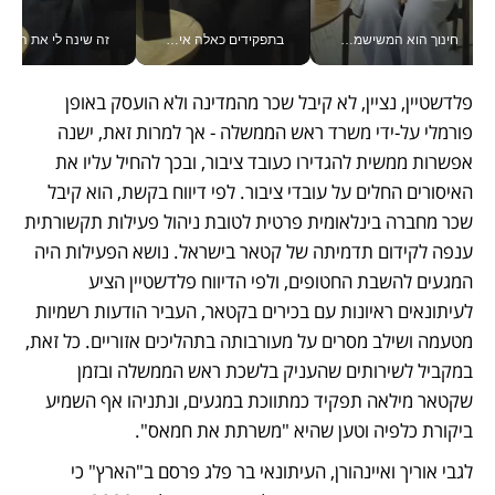
חינוך הוא המשישמה של החיים שלי - V
בתפקידים כאלה אי אפשר לחכות: אושרת לוי מניעה השקעות ענק מהטלפון_v
זה שינה לי את החיים: 
פלדשטיין, נציין, לא קיבל שכר מהמדינה ולא הועסק באופן 
פורמלי על-ידי משרד ראש הממשלה - אך למרות זאת, ישנה 
אפשרות ממשית להגדירו כעובד ציבור, ובכך להחיל עליו את 
האיסורים החלים על עובדי ציבור. לפי דיווח בקשת, הוא קיבל 
שכר מחברה בינלאומית פרטית לטובת ניהול פעילות תקשורתית 
ענפה לקידום תדמיתה של קטאר בישראל. נושא הפעילות היה 
המגעים להשבת החטופים, ולפי הדיווח פלדשטיין הציע 
לעיתונאים ראיונות עם בכירים בקטאר, העביר הודעות רשמיות 
מטעמה ושילב מסרים על מעורבותה בתהליכים אזוריים. כל זאת, 
במקביל לשירותים שהעניק בלשכת ראש הממשלה ובזמן 
שקטאר מילאה תפקיד כמתווכת במגעים, ונתניהו אף השמיע 
ביקורת כלפיה וטען שהיא "משרתת את חמאס".
לגבי אוריך ואיינהורן, העיתונאי בר פלג פרסם ב"הארץ" כי 