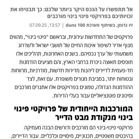
אל תתפשרו על הנכס היקר ביותר שלכם: כך תבטיחו את
זכויותיכם בפרויקטי פינוי בינוי מורכבים
זיו גרומן, בשיתוף מערכת duns 100
|
13:57, 07.09.25
פרויקטים של התחדשות עירונית, ובראשם "פינוי בינוי", מהווים 
נפתח בכרטיסייה חדשה
נפתח בכרטיסייה חדשה
נפתח בכרטיסייה חדשה
מנוף אדיר לשיפור איכות החיים של תושבי ישראל ולשדרוג 
משמעותי של ערך נכסיהם. בשנים האחרונות, תהליכים אלו 
תופסים תאוצה ניכרת ברחבי הארץ, והם מציעים הזדמנות 
חד-פעמית לדיירים ליהנות מדירות חדשות, מודרניות, מרווחות 
ובטוחות יותר, בסביבת מגורים משופרת. עם זאת, לצד 
ההזדמנות הגדולה, טמונים בפרויקטים אלו אתגרים מורכבים 
וסיכונים פוטנציאליים עבור בעלי הדירות.
המורכבות הייחודית של פרויקטי פינוי 
בינוי מנקודת מבט הדייר
פרויקטי פינוי-בינוי הם מורכבים ודורשים הבנה מעמיקה 
בהיבטים משפטיים, תכנוניים, מיסויים וכלכליים. עבור הדיירים, 