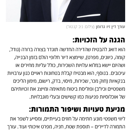
עורך דין זיו גרומן
(
צילום: ניב קנטור
)
הגנה על הזכויות:
הוא דואג להבטיח שהדירה החדשה תוגדר בצורה ברורה (גודל, 
קומה, כיוונים, מפרט), שיימצא דיור חלופי הולם בזמן הבנייה, 
ושהיזם יישא במלוא עלויות השכירות, כולל עליות מחירים או 
עיכובים. בנוסף, הוא מבטיח קבלת בטחונות ראויים כגון ערבויות 
בנקאיות (חוק מכר, שכירות, מיסוי, בדק, רישום, מימון הליכים 
משפטיים וכיו”ב) ופוליסת ביטוח מתאימה ומייצג את זכויותיהם 
של אוכלוסיות פגיעות כמו קשישים ובעלי מוגבלויות.
מניעת טעויות ושיפור התמורות:
ליווי משפטי מונע חתימה על חוזים בעייתיים, ומסייע לשפר את 
התמורה לדיירים – תוספת שטח, חניה, מפרט איכותי ועוד. עורך 