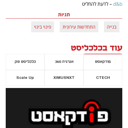
d&b 
– לדעת להחליט
תגיות
בנייה
התחדשות עירונית
פינוי בינוי
עוד בכלכליסט
פודקאסט
אנרגיה 360
כלכליסט טק
Scale Up
XIMUSNXT
CTECH
יסייה חדשה
נפתח בכרטיסייה חדשה