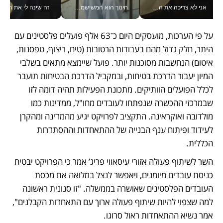
אני לא צריכה את המשרד: רונית שרעבי-חדד מנהלת ארגון של 30000 עובדים מכל מקום_v
חינוך הוא המשישמה של החיים שלי - V
זה שינה לי את החיים: 
על פי הערכות, מועסקים היום כ־63 אלף פועלים פלסטינים עם 
היתר, חלק גדול מהם בעבודות הרטובות (טיח, ריצוף, טפסנות, 
איטום) הנחשבות מסוכנות יותר. פועל שיימצא מתאים בשלבי 
המיון יעבור הדרכת בטיחות, ובמקביל הדרכת הבטיחות תועבר 
לכלל הפועלים הוותיקים. מתכונת הפעילות תהיה דומה לזו 
שבמרכזי ההכשרה שנפתחו לעובדים מחו"ל, ממדינות כמו 
מולדובה ואוקראינה. התקציב לפרויקט יגיע מהמדינה ומהקרן 
לעידוד ופיתוח ענף הבנייה של ההתאחדות וההסתדרות 
הכללית.     
השר לשיתוף פעולה אזורי עיסאווי פריג’ אמר כי הפרויקט יבטיח 
כניסת עובדים מיומנים, ויאפשר לנצל במלואה את מכסת 
העובדים הפלסטינים שאושרה בממשלה. "זו סנונית ראשונה 
למה שצפוי להיות שיתוף פעולה ארוך עם התאחדות הקבלנים", 
אמר נשיא ההתאחדות ראול סרוגו. 