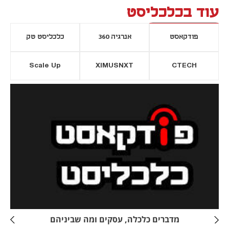
עוד בכלכליסט
פודקאסט
אנרגיה 360
כלכליסט טק
Scale Up
XIMUSNXT
CTECH
יסייה חדשה
נפתח בכרטיסייה חדשה
מדברים כלכלה, עסקים ומה שביניהם