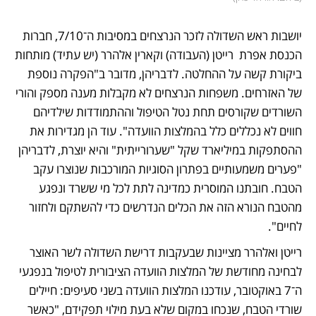
יושבות ראש השדולה לזכר הנרצחים במסיבות ה־7/10, חברות 
הכנסת אפרת  רייטן (העבודה) וקארין אלהרר (יש עתיד) מותחות 
ביקורת קשה על ההחלטה. לדבריהן, מדובר ב"הפקרה נוספת 
של האזרחים. משפחות הנרצחים לא מקבלות מענה מספק והורי 
השורדים שקורסים תחת נטל הטיפול וההתמודדות שילדיהם 
חווים לא נכללים כלל בהמלצות הוועדה". עוד הן מגדירות את 
ההסתפקות במיליארד שקל "שערורייתית" והיא יוצרת, לדבריהן 
"פערים משמעותיים בפתרון הסוגיות המורכבות שנוצרו עקב 
הטבח. חובתנו המוסרית כמדינה לתת לכל מי ששרד ונפגע 
מהטבח הנורא הזה את הכלים הנדרשים כדי להשתקם ולחזור 
לחיים".
רייטן ואלהרר מציינות שבעקבות דרישת השדולה לשר האוצר 
לבחינה מחודשת של המלצות הוועדה הציבורית לטיפול בנפגעי 
ה־7 באוקטובר, עודכנו המלצות הוועדה בשני סעיפים: חיילים 
שורדי הטבח, שנכחו במקום שלא בעת מילוי תפקידם, "כאשר 