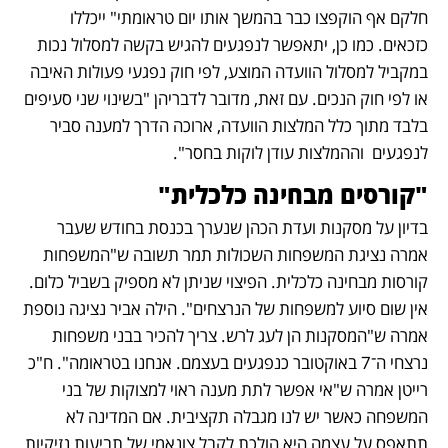
חלקם אף הוקפצו כבר בהמשך אותו יום טראומתי" ייכללו 
כזכאים. כמו כן, יתאפשר לנפגעים להגיש בקשה למסלול נכות 
במקביל למסלול הוועדה המוצע, לפי חוק נפגעי פעולות האיבה 
או לפי חוק הנכים. עם זאת, מדובר לדבריהן "בשינוי שני סעיפים 
בלבד מתוך כלל המלצות הוועדה, ארוכה הדרך למענה סביר 
לנפגעים  וההמלצות עודן לוקות בחסר". 
"קורסים מבחינה כלכלית"
בדיון על מסקנות ועדת הכהן שנערך בכנסת בחודש שעבר 
אמרה נציגת המשפחות השכולות תמר תשובה ש"המשפחות 
קורסות מבחינה כלכלית. הפיצוי שניתן לא מספיק בשביל כלום. 
אין שום סיוע למשפחות של הנרצחים". הילה אביר נציגה נוספת 
אמרה ש"המסקנות הן לעג לרש. צריך להכיר בבני משפחות 
נרצחי ה־7 באוקטובר כנפגעים בעצמם. אנחנו בטראומה". ח"כ 
רייטן אמרה ש"אי אפשר לתת מענה ראוי למצוקות של בני 
המשפחה כאשר יש לנו מגבלה תקציבית. אם המדינה לא 
תתאפס על עצמה היא הולכת לקבל צונאמי של תביעות נזיקיות 