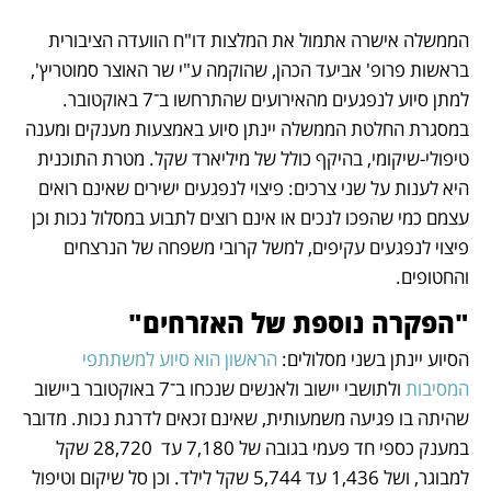
הממשלה אישרה אתמול את המלצות דו"ח הוועדה הציבורית 
בראשות פרופ' אביעד הכהן, שהוקמה ע"י שר האוצר סמוטריץ', 
למתן סיוע לנפגעים מהאירועים שהתרחשו ב־7 באוקטובר. 
במסגרת החלטת הממשלה יינתן סיוע באמצעות מענקים ומענה 
טיפולי-שיקומי, בהיקף כולל של מיליארד שקל. מטרת התוכנית 
היא לענות על שני צרכים: פיצוי לנפגעים ישירים שאינם רואים 
עצמם כמי שהפכו לנכים או אינם רוצים לתבוע במסלול נכות וכן 
פיצוי לנפגעים עקיפים, למשל קרובי משפחה של הנרצחים 
והחטופים. 
"הפקרה נוספת של האזרחים"
הסיוע יינתן בשני מסלולים: 
הראשון הוא סיוע למשתתפי 
המסיבות
 ולתושבי יישוב ולאנשים שנכחו ב־7 באוקטובר ביישוב 
שהיתה בו פגיעה משמעותית, שאינם זכאים לדרגת נכות. מדובר 
במענק כספי חד פעמי בגובה של 7,180 עד  28,720 שקל 
למבוגר, ושל 1,436 עד 5,744 שקל לילד. וכן סל שיקום וטיפול 