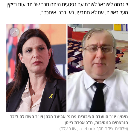
שגרמה לישראל לשבת עם נפגעים היתה חרב של תביעות נזיקין 
מעל ראשה. אם לא תתבעו, לא ידברו איתכם".
מימין: יו"ר הוועדה הציבורית פרופ' אביעד הכהן ויו"ר השדולה לזכר 
הנרצחים במסיבות, ח"כ אפרת רייטן 

(
צילומים: צילום מסך facebook, עוז מועלם
)