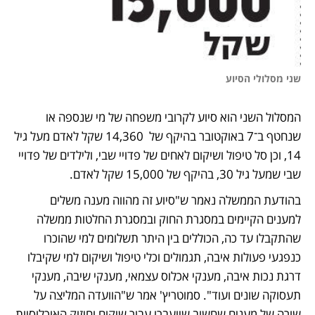
שני מסלולי הסיוע
המסלול השני הוא סיוע לקרובי משפחה של מי שנספה או 
שנחטף ב־7 באוקטובר בהיקף של  14,360 שקל לאדם מעל גיל 
14, וכן סל טיפול ושיקום לאחים של פדויי שבי, ולילדים של פדויי 
שבי שמעל גיל 30, בהיקף של 15,000 שקל לאדם. 
בהודעת הממשלה נאמר ש"סיוע זה מהווה מענה משלים 
למענים הקיימים במסגרת החוק ובמסגרת החלטות ממשלה 
שהתקבלו עד כה, הכוללים בין היתר תשלומים למי שהוכרו 
כנפגעי פעולות איבה, תגמולים וכלי טיפול ושיקום למי שקיבלו 
דרגת נכות איבה, מענקי אכלוס עצמאי, מענקי שיבה, מענקי 
תעסוקה שונים ועוד". סמוטריץ' אמר ש"הוועדה המליצה על 
שורה של מענים שחשוב שיועברו עבור שיקום וחיזוק האוכלוסיות 