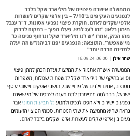
הממשלה אישרה פיצויים של מיליארד שקל בלבד
לנפגעים העקיפים ב־7/10 – בין אלפי שקלים לעשרות
אלפי שקלים לאדם. חוקרת פיצוי נפגעי אסונות, ד"ר ענבל
מימון בלאו: "זהו לעג לרש. פעלו הפוך – במקום לבדוק
מהו הנזק, אמרו 'יש לנו מיליארד שקל ונדחוף פנימה כל
מי שאפשר'. התוצאה: הנפגעים יפנו לביהמ"ש וזה יעלה
למדינה הרבה יותר"
שחר אילן
|
06:00, 16.09.24
הממשלה אישרה אתמול את המלצות ועדת הכהן למתן פיצוי 
נפתח בכרטיסייה חדשה
נפתח בכרטיסייה חדשה
וסיוע בהיקף של מיליארד שקל למשפחות שכולות, משפחות 
חטופים, אחים וילדים של פדויי שבי, תושבי אופקים ויישובי עוטף 
ישראל. ההחלטה מתיימרת לתת מענה לצרכים של מי שאינם 
נפגעים ישירים ולא הפכו לנכים ולמנוע 
גל תביעות המוני 
אבל 
נראה שהיא מחמיצה את שתי המטרות. סכומי הפיצוי הזעומים 
נעים בין אלפי שקלים לעשרות אלפי שקלים בלבד לאדם.