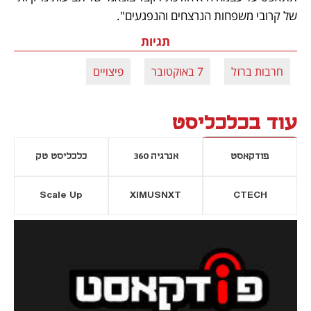
של קרובי משפחות הנרצחים והנפגעים". 
תגיות
חרבות ברזל
7 באוקטובר
פיצויים
עוד בכלכליסט
פודקאסט
אנרגיה 360
כלכליסט טק
Scale Up
XIMUSNXT
CTECH
יסייה חדשה
נפתח בכרטיסייה חדשה