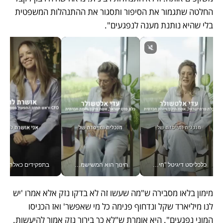
החלטה שתגמור את הסיפור ותסגור את ההתנהלות המשפטית 
בלי שהיא נותנת מענה לנפגעים". 
חינוך הוא המשישמה של החיים שלי - V
בתפקידים כאלה אי אפשר לחכות: אושרת לוי מניעה השקעות ענק מהטלפון_v
מימון בלאו מסבירה ש"מה שעשו זה לא בדקו נזק אלא אמרו 'יש 
לנו מיליארד שקל ונדחוף פנימה כל מי שאפשר' ואז הכניסו 
המוני נפגעים". היא אומרת ש"לא כך בירור נזק אמור להיעשות. 