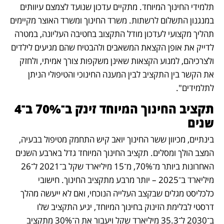
תלמידי החינוך המיוחד. מתקיים עדכון שנועד לצמצם עיוותים 
במנגנון התשלום לרשתות. משרד החינוך ומשרד האוצר מקיימים 
תהליך מקצועי לעדכון מודל התקצוב בחטיבה העליונה, במטרה 
לדייק את אופן הקצאת המשאבים ולהבטיח שהם מגיעים לילדים 
ולצרכיהם, למנוע הקצאות שאינן משקפות צורך אמיתי, ולחזק 
את הקשר בין התקציב לבין המענה החינוכי והטיפולי הניתן 
לתלמידים".
תקציב החינוך המיוחד זינק ב־70% ב־4 
שנים
בינתיים, מכיוון ששר החינוך יואב קיש התחמק מטיפול בבעיה, 
המצב הולך ומסלים. תקציב החינוך המיוחד גדל בארבע השנים 
האחרונות ביותר מ־70%, מ־15 מיליארד שקל ב־2021 ל־26 
מיליארד ב־2025 – יותר מרבע מתקציב החינוך. חישובי 
כלכליסט מגלים שבקצב העלייה הנוכחי, ואם לא ייעשה מהלך 
דרסטי לבלימת הזינוק בחינוך המיוחד, יגיע התקציב שלו 
ב־2030 ל־35.3 מיליארד שקל ויעבור את ה־30% מתקציב 