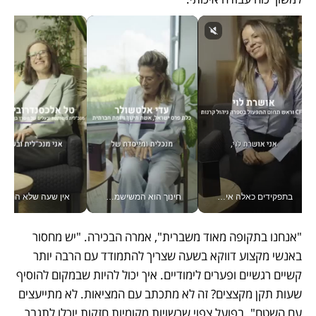
בתפקידים כאלה אי אפשר לחכות: אושרת לוי מניעה השקעות ענק מהטלפון_v
חינוך הוא המשישמה של החיים שלי - V
אין שעה שלא התעסקתי במשבר - טל אלכסנדרוביץ’ שגב מנהלת משברים
"אנחנו בתקופה מאוד משברית", אמרה הבכירה. "יש מחסור 
באנשי מקצוע דווקא בשעה שצריך להתמודד עם הרבה יותר 
קשיים רגשיים ופערים לימודיים. איך יכול להיות שבמקום להוסיף 
שעות תקן מקצצים? זה לא מתכתב עם המציאות. לא מתייעצים 
עם השטח". בפועל צפוי שרשויות מקומיות חזקות יוכלו לתגבר 