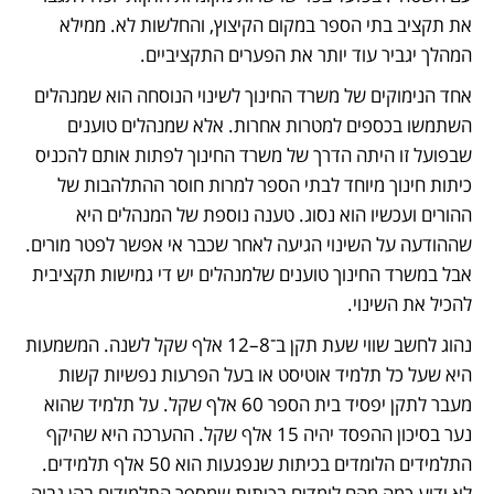
את תקציב בתי הספר במקום הקיצוץ, והחלשות לא. ממילא 
המהלך יגביר עוד יותר את הפערים התקציביים.
אחד הנימוקים של משרד החינוך לשינוי הנוסחה הוא שמנהלים 
השתמשו בכספים למטרות אחרות. אלא שמנהלים טוענים 
שבפועל זו היתה הדרך של משרד החינוך לפתות אותם להכניס 
כיתות חינוך מיוחד לבתי הספר למרות חוסר ההתלהבות של 
ההורים ועכשיו הוא נסוג. טענה נוספת של המנהלים היא 
שההודעה על השינוי הגיעה לאחר שכבר אי אפשר לפטר מורים. 
אבל במשרד החינוך טוענים שלמנהלים יש די גמישות תקציבית 
להכיל את השינוי.
נהוג לחשב שווי שעת תקן ב־8–12 אלף שקל לשנה. המשמעות 
היא שעל כל תלמיד אוטיסט או בעל הפרעות נפשיות קשות 
מעבר לתקן יפסיד בית הספר 60 אלף שקל. על תלמיד שהוא 
נער בסיכון ההפסד יהיה 15 אלף שקל. ההערכה היא שהיקף 
התלמידים הלומדים בכיתות שנפגעות הוא 50 אלף תלמידים. 
לא ידוע כמה מהם לומדים בכיתות שמספר התלמידים בהן גבוה 