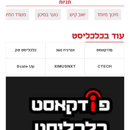
תגיות
חינוך מיוחד
יואב קיש
נוער בסיכון
משרד החינוך
עוד בכלכליסט
פודקאסט
אנרגיה 360
כלכליסט טק
Scale Up
XIMUSNXT
CTECH
יסייה חדשה
נפתח בכרטיסייה חדשה