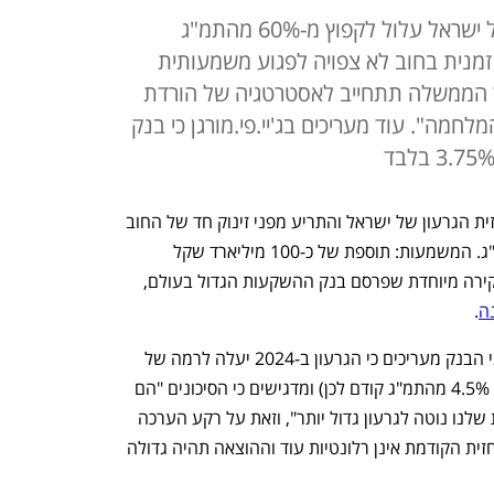
בנק ההשקעות מתריע כי החוב של ישראל עלול לקפוץ מ-60% מהתמ"ג
לייה זמנית בחוב לא צפויה לפגוע משמעותית
ד הממשלה תתחייב לאסטרטגיה של הורדת
"ג אחרי המלחמה". עוד מעריכים בג'יי.פי.מורגן כי בנק
ג'יי. פי. מורגן העלה בסוף השבוע את תחזית הגרעון של ישראל והתריע מפני זינוק חד של החוב 
הישראלי מ-60% מהתמ"ג ל-65% מהתמ"ג. המשמעות: תוספת של כ-100 מיליארד שקל 
לגרעון בתוך שנתיים. הערכה זו עולה מסקירה מיוחדת שפרסם בנק ההשקעות הגדול בעולם, 
ה
.
, כלכלני הבנק מעריכים כי הגרעון ב-2024 יעלה לרמה של 
5.8% מהתמ"ג (לעומת תחזית קודמת של 4.5% מהתמ"ג קודם לכן) ומדגישים כי הסיכונים "הם 
כלפי מטה". על פי כלכלני הבנק, "התחזית שלנו נוטה לגרעון גדול יותר", וזאת על רקע הערכה 
כי הוצאות הביטחון שעליהן הסתמכה התחזית הקודמת אינן רלונטיות עוד וההוצאה תהיה גדולה 