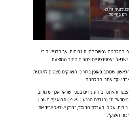
בבנק מעריכים כי הוצאות הביטחון גם אחרי המלחמה צפויות להיות גבוהות, אך מדגישים כי 
 ישראל באסטרטגיית צמצום החוב המוצעת.
ג'יי.פי.מורגן הוא המוסד הפיננסי הבינ"ל הראשון שכותב באופן ברור כי השווקים מצפים לתוכנית 
בג'יי.פי. מורגן סבורים כי על רקע המיתון הצפוי והאתגרים העומדים בפני ישראל אכן יש מקום 
כעת להגדלת הגרעון אבל אותה "הרחבה פיסקאלית" (הגדלת הגרעון –א"פ.) תבוא על חשבון 
"הרחבה מוניטארית" – קרי, פחות הורדות ריבית. על פי הערכת המוסד, "בנק ישראל יוריד את 