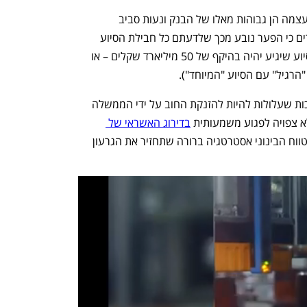
בסקירה נכתב כי תחזיות הגרעון בישראל עצמה הן גבוהות מאלו של הבנק ונעות סביב 
6%-7.5% מהתמ"ג. בג'יי.פי. מורגן מסבירים כי הפער נובע מכך שלדעתם כל חבילת הסיוע 
האמריקאי תגיע בסוף (על פי הערכות, הסיוע שיגיע יהיה בהיקף של 50 מיליארד שקלים – או 
החלק החשוב ביותר בסקירה נוגע להשלכות שעלולות להיות להזנקת החוב על ידי הממשלה 
לא צפויה לפגוע משמעותית 
בדירוג האשראי של 
 כל עוד הממשלה תתחייב לעצב בטווח הבינוני אסטרטגיה ברורה שתחזיר את הגרעון 