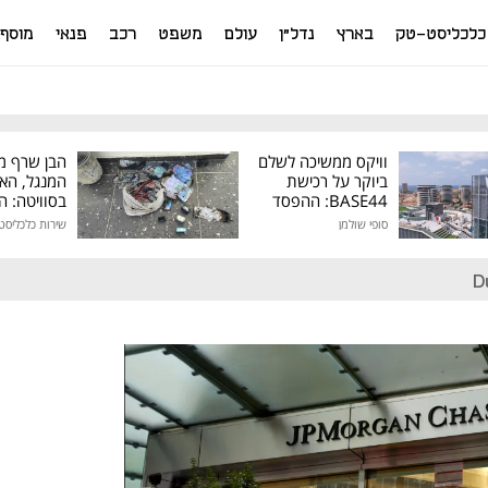
כלכליסט-טק
בארץ
נדל"ן
עולם
משפט
רכב
פנאי
מוסף
וויקס ממשיכה לשלם
הבן שרף מ
ביוקר על רכישת
המנגל, הא
BASE44: ההפסד
בסוויטה: 
הרבעוני זינק ל-76
שהתחמק מ
סופי שולמן
שירות כלכליסט
מיליון דולר
המסים נת
D