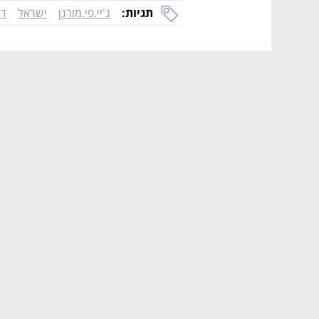
תגיות:
ג'יי.פי.מורגן
ישראל
די