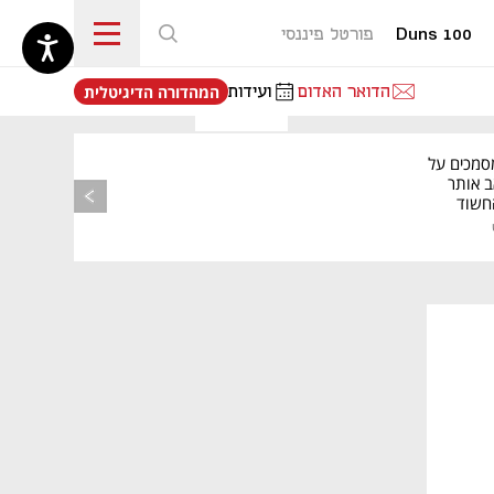
Duns 100
פורטל פיננסי
נפתח בכרטיסייה חדשה
הדואר האדום
ועידות
המהדורה הדיגיטלית
סמכים על
ב אותר
החשוד
רשות
פס