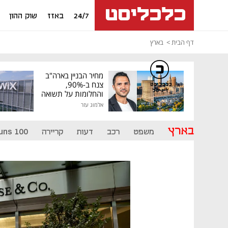
24/7
באזז
שוק ההון
דף הבית
בארץ
מחיר הבניין בארה"ב
צנח ב-90%,
כלכליסט
דיגיטל
והחלומות על תשואה
גבוהה התנפצו
אלמוג עזר
בארץ
משפט
רכב
דעות
קריירה
uns 100