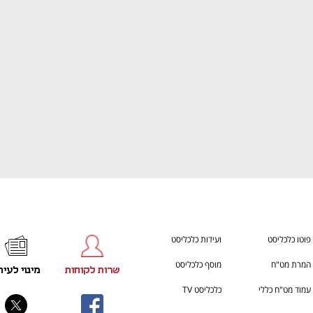
התכוננו לשלב הבא בצמיחה שלכם!
You're NXT
פוטו כלכליסט
ועידות כלכליסט
המרת מט"ח
מוסף כלכליסט
שרות לקוחות
מינוי לעית
עמוד מט"ח כללי
כלכליסט TV