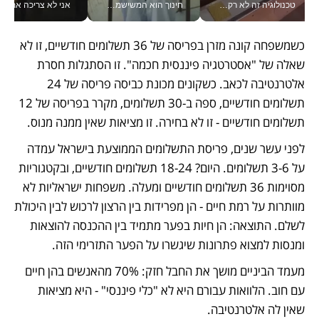
טכנולוגיה זה לא רק בהייטק: גם תעשיית המזון הישראלית מאמצת כלי AI, אוטומציה וניתוח דאטה בזמן אמת
חינוך הוא המשישמה של החיים שלי - V
אני לא צריכה את המשרד:
כשמשפחה קונה מזרן בפריסה של 36 תשלומים חודשיים, זו לא 
שאלה של "אסטרטגיה פיננסית חכמה". זו הסתגלות חסרת 
אלטרנטיבה לכאב. כשקונים מכונת כביסה פריסה של 24 
תשלומים חודשיים, ספה ב-30 תשלומים, מקרר בפריסה של 12 
תשלומים חודשיים - זו לא בחירה. זו מציאות שאין ממנה מנוס.
לפני עשר שנים, פריסת התשלומים הממוצעת בישראל עמדה 
על 3-6 תשלומים. היום? 18-24 תשלומים חודשיים, ובקטגוריות 
מסוימות 36 תשלומים חודשיים ומעלה. משפחות ישראליות לא 
מוותרות על רמת חיים - הן מפרידות בין הרצון לרכוש לבין היכולת 
לשלם. התוצאה: הן חיות בפער מתמיד בין ההכנסה להוצאות 
ומנסות למצוא פתרונות שיגשרו על הפער התזרימי הזה. 
מעמד הביניים מושך את החבל חזק: 70% מהאנשים בהן חיים 
עם חוב. הלוואות עבורם היא לא "כלי פיננסי" - היא מציאות 
שאין לה אלטרנטיבה.